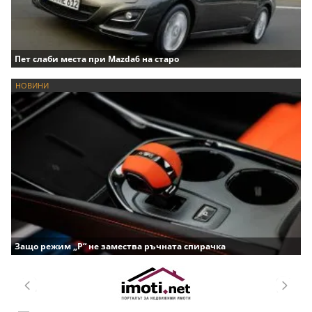
Пет слаби места при Mazda6 на старо
НОВИНИ
Защо режим „P“ не замества ръчната спирачка