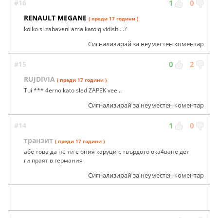
#16
1
0
RENAULT MEGANE
( преди 17 години )
kolko si zabaven! ama kato q vidish....?
Сигнализирай за неуместен коментар
#15
0
2
RUJDIVIA
( преди 17 години )
Tui *** 4erno kato sled ZAPEK vee...
Сигнализирай за неуместен коментар
#14
1
0
транзит
( преди 17 години )
абе това да не ти е ония каруци с твърдото ока4ване дет
ги праят в германия
Сигнализирай за неуместен коментар