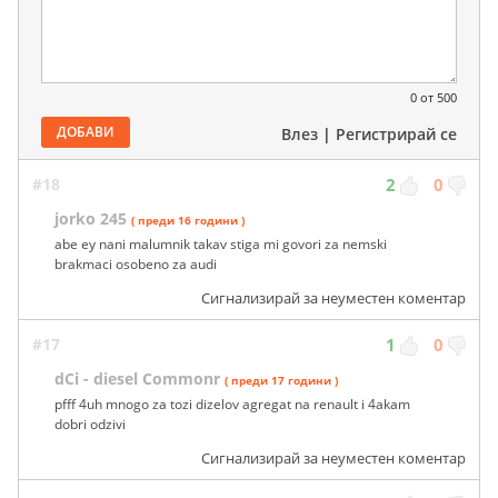
0
от 500
ДОБАВИ
Влез
|
Регистрирай се
#18
2
0
jorko 245
( преди 16 години )
abe ey nani malumnik takav stiga mi govori za nemski
brakmaci osobeno za audi
Сигнализирай за неуместен коментар
#17
1
0
dCi - diesel Commonr
( преди 17 години )
pfff 4uh mnogo za tozi dizelov agregat na renault i 4akam
dobri odzivi
Сигнализирай за неуместен коментар