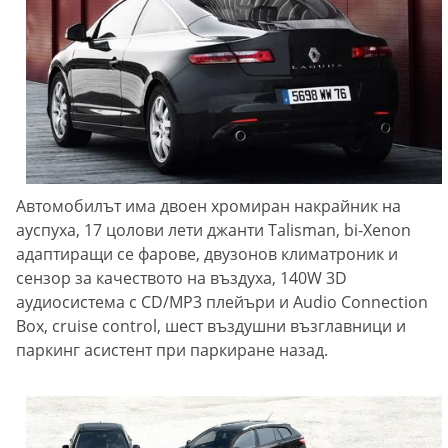
Автомобилът има двоен хромиран накрайник на
ауспуха, 17 цолови лети джанти Talisman, bi-Xenon
адаптиращи се фарове, двузонов климатроник и
сензор за качеството на въздуха, 140W 3D
аудиосистема с CD/MP3 плейъри и Audio Connection
Box, cruise control, шест въздушни възглавници и
паркинг асистент при паркиране назад.