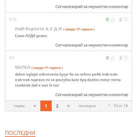
Сигнализирай за неуместен коментар
#10
0
2
Най-бързото А У Д И
( преди 17 години )
Само АУДИ дизел.
Сигнализирай за неуместен коментар
#9
0
2
MoTkO
( преди 17 години )
dobre izglejat edinstvenia kysyr 4e sa naftovi pe4ki trak-trak-
trak-trak napravo mi se povry6ta kato 4yq dizelov motor nema
zna4enie dali e star ili nov
Сигнализирай за неуместен коментар
<
1
2
>
първа
последна
1 - 10 от 18
ПОСЛЕДНИ