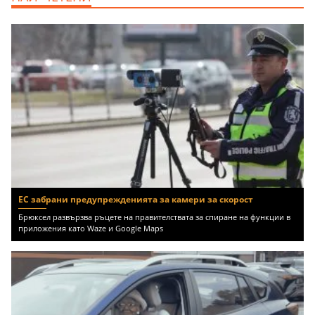
ЕС забрани предупрежденията за камери за скорост
Брюксел развързва ръцете на правителствата за спиране на функции в
приложения като Waze и Google Maps