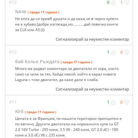
#13
0
1
NANI
( преди 17 години )
Не мога да си кривЯ душата и да кажа,че в черно купето
не е хубаво:)добре изглежда,но........... дай повечко кинти
за CLK или А5:)))
Сигнализирай за неуместен коментар
#12
1
0
бай Кольо Ръждата
( преди 17 години )
Много ме радват коментари за двигатели от хора, които
само са чели за тях. Хайде някой, който е карал новата
Laguna с този двигател, да каже дали е слаба.
Сигнализирай за неуместен коментар
#11
1
0
Kiril
( преди 17 години )
Цената е за Франция, по нашите територии принципно е
по-евтино. Другите двигатели на нормалното купе са GT
2.0 16V Turbo - 205 коня, 3.5 V6 - 240 коня, GT 2.0 dCi - 180
коня и 3.0 dCi V6 с 235 коня.