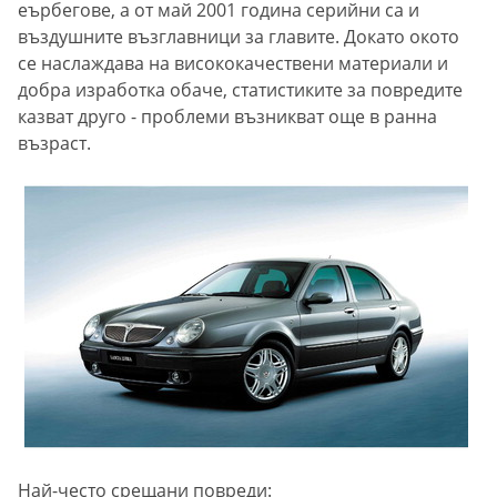
еърбегове, а от май 2001 година серийни са и
въздушните възглавници за главите. Докато окото
се наслаждава на висококачествени материали и
добра изработка обаче, статистиките за повредите
казват друго - проблеми възникват още в ранна
възраст.
Най-често срещани повреди: