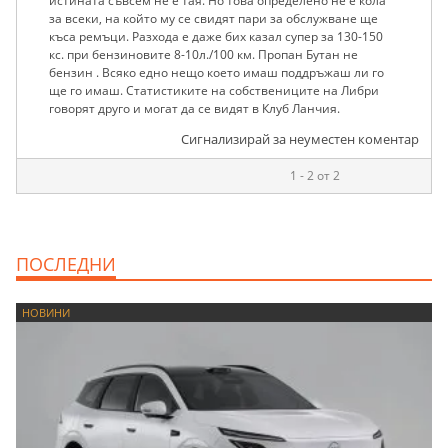
истината съвсем не е тая. Но това определено не е кола
за всеки, на който му се свидят пари за обслужване ще
къса ремъци. Разхода е даже бих казал супер за 130-150
кс. при бензиновите 8-10л./100 км. Пропан Бутан не
бензин . Всяко едно нещо което имаш поддръжаш ли го
ще го имаш. Статистиките на собствениците на Либри
говорят друго и могат да се видят в Клуб Ланчия.
Сигнализирай за неуместен коментар
1 - 2 от 2
ПОСЛЕДНИ
НОВИНИ