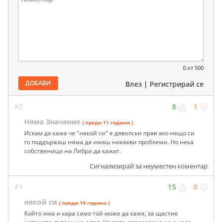
0
от 500
ДОБАВИ
Влез
|
Регистрирай се
#2
8
1
Няма Значение
( преди 11 години )
Искам да кажа че "някой си" е дяволски прав ако нещо си
го поддържаш няма да имаш никакви проблеми. Но нека
собственици на Либри да кажат.
Сигнализирай за неуместен коментар
#1
15
0
някой си
( преди 14 години )
Който има и кара само той може да каже, за щастие