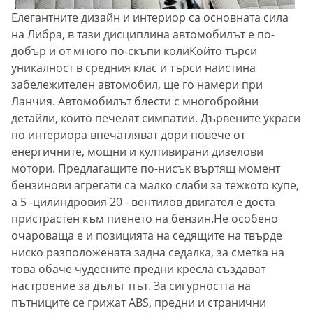
Елегантните дизайн и интериор са основната сила
на Либра, в тази дисциплина автомобилът е по-
добър и от много по-скъпи колиКойто търси
уникалност в средния клас и търси наистина
забележителен автомобил, ще го намери при
Ланчия. Автомобилът блести с многобройни
детайли, които печелят симпатии. Дървените украси
по интериора впечатляват дори повече от
енергичните, мощни и култивирани дизелови
мотори. Предлагащите по-нисък въртящ момент
бензинови агрегати са малко слаби за тежкото купе,
а 5 -цилиндровия 20 - вентилов двигател е доста
пристрастен към пиенето на бензин.Не особено
очароваща е и позицията на седящите на твърде
ниско разположената задна седалка, за сметка на
това обаче чудесните предни кресла създават
настроение за дълъг път. За сигурността на
пътниците се грижат ABS, предни и странични