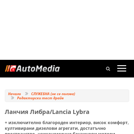
Начало
СЛУЖЕБНА (не се ползва)
Редакторски тест драйв
Ланчия Либра/Lancia Lybra
+ изключително благороден интериор, висок комфорт,
култивирани дизелови агрегати, достатъчно
пространство- неикономични бензинови мотори,