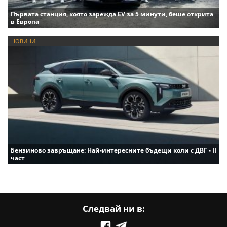
Първата станция, която зарежда EV за 5 минути, беше открита
в Европа
НОВИНИ
Бензиново завръщане: Най-интересните бъдещи коли с ДВГ - II
част
Следвай ни в: