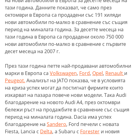
на нови автомобили в Европа за десетте месеца на
тази година. Данните показват, че само през
октомври в Европа са продадени със 191 хиляди
нови автомобили по-малко в сравнение със същия
период на миналата година. За десетте месеца на
тази година в Европа са продадени около 750 000
нови автомобили по-малко в сравнение с първите
десет месеца на 2007 г.
През тази година петте най-продавани автомобилни
марки в Европа са
Volkswagen
,
Ford
,
Opel
,
Renault
и
Peugeot.
Анализът на JATO показва, че в условията
на криза успех могат да постигнат фирмите които
изкарват на пазара повече нови модели. Така Audi
благодарение на новото Audi A4, през октомври
бележи ръст на продажбите в сравнение със същия
период на миналата година. Dacia има успех
благодарение на
Sanderо
, Ford печели с новата
Fiestа, Lancia с
Delt
а
, а Subaru с
Forester
и новия