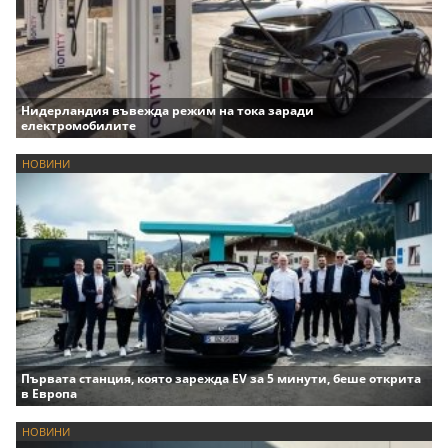
Нидерландия въвежда режим на тока заради
електромобилите
НОВИНИ
Първата станция, която зарежда EV за 5 минути, беше открита
в Европа
НОВИНИ