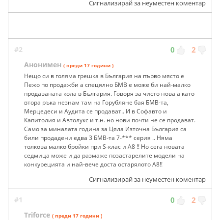
Сигнализирай за неуместен коментар
#2
0
2
Анонимен
( преди 17 години )
Нещо си в голяма грешка в България на първо място е
Пежо по продажби а спецялно БМВ е може би най-малко
продаваната кола в България. Говоря за чисто нова а като
втора ръка незнам там на Горубляне бая БМВ-та,
Мерцедеси и Аудита се продават.. И в Софавто и
Капитолия и Автолукс и т.н. но нови почти не се продават.
Само за миналата година за Цяла Източна България са
били продадени едва 3 БМВ-та 7-*** серия .. Няма
толкова малко бройки при S-клас и А8 !! Но сега новата
седмица може и да размаже позастарелите модели на
конкурецията и най-вече доста остарялото А8!!
Сигнализирай за неуместен коментар
#1
0
2
Triforce
( преди 17 години )