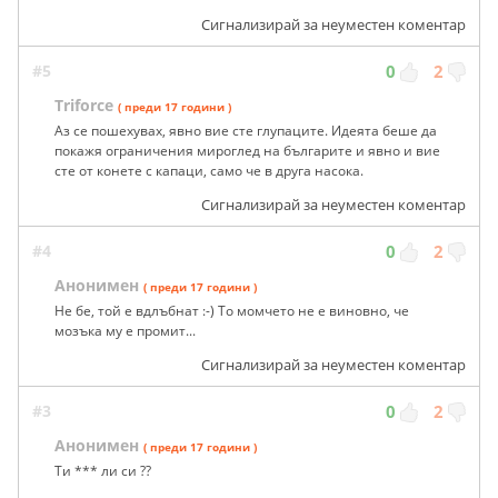
Сигнализирай за неуместен коментар
#5
0
2
Triforce
( преди 17 години )
Аз се пошехувах, явно вие сте глупаците. Идеята беше да
покажя ограничения мироглед на българите и явно и вие
сте от конете с капаци, само че в друга насока.
Сигнализирай за неуместен коментар
#4
0
2
Анонимен
( преди 17 години )
Не бе, той е вдлъбнат :-) То момчето не е виновно, че
мозъка му е промит...
Сигнализирай за неуместен коментар
#3
0
2
Анонимен
( преди 17 години )
Ти *** ли си ??