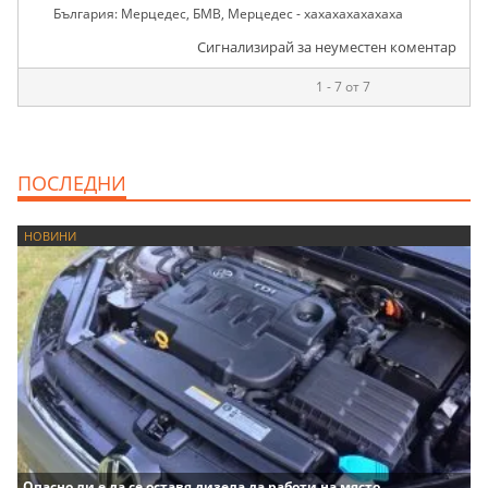
България: Мерцедес, БМВ, Мерцедес - хахахахахахаха
Сигнализирай за неуместен коментар
1 - 7 от 7
ПОСЛЕДНИ
НОВИНИ
Опасно ли е да се оставя дизела да работи на място