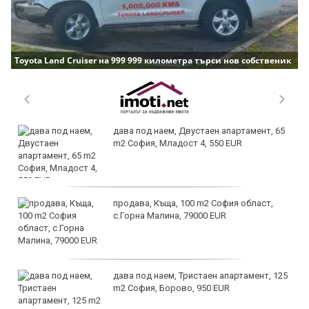
Toyota Land Cruiser на 999 999 километра търси нов собственик
дава под наем, Двустаен апартамент, 65
m2 София, Младост 4, 550 EUR
продава, Къща, 100 m2 София област,
с.Горна Малина, 79000 EUR
дава под наем, Тристаен апартамент, 125
m2 София, Борово, 950 EUR