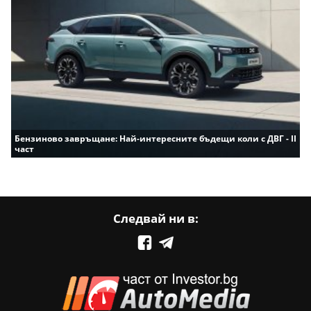
Бензиново завръщане: Най-интересните бъдещи коли с ДВГ - II
част
Следвай ни в: