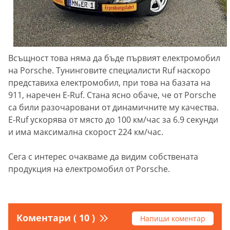
Всъщност това няма да бъде първият електромобил
на Porsche. Тунинговите специалисти Ruf наскоро
представиха електромобил, при това на базата на
911, наречен E-Ruf. Стана ясно обаче, че от Porsche
са били разочаровани от динамичните му качества.
E-Ruf ускорява от място до 100 км/час за 6.9 секунди
и има максимална скорост 224 км/час.
Сега с интерес очакваме да видим собствената
продукция на електромобил от Porsche.
Коментари ( 10 )
Напиши коментар