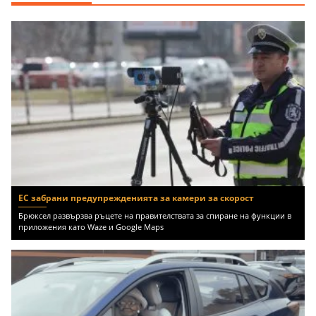
ЕС забрани предупрежденията за камери за скорост
Брюксел развързва ръцете на правителствата за спиране на функции в
приложения като Waze и Google Maps