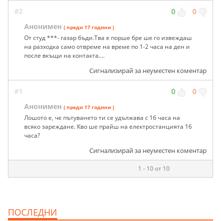
#2
0
0
Анонимен
( преди 17 години )
От студ ***- газар бъди.Тва е порше бре ше го извеждаш
на разходка само отвреме на време по 1-2 часа на ден и
после вкъщи на контакта....
Сигнализирай за неуместен коментар
#1
0
0
Анонимен
( преди 17 години )
Лошото е, че пътуването ти се удължава с 16 часа на
всяко зареждане. Кво ше прайш на електростанцията 16
часа?
Сигнализирай за неуместен коментар
1 - 10 от 10
ПОСЛЕДНИ