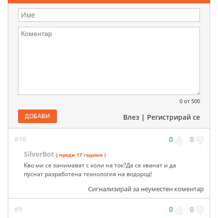
0
от 500
ДОБАВИ
Влез
|
Регистрирай се
#10
0
0
SilverBot
( преди 17 години )
Кво ми се занимават с коли на ток?Да се хванат и да
пуснат разработена технология на водород!
Сигнализирай за неуместен коментар
#9
0
0