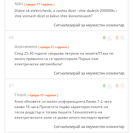
Niki
( преди 17 години )
Dobre ok elektricheski, a zashto dizel - shte dadesh 200000lv i
shte vzimash dizel ot kakvo shte ikonomisvash?
Сигнализирай за неуместен коментар
#8
0
0
Анонимен
( преди 17 години )
След 25-30 години свършва петрола на земята!!!Така че
много правилно са се ориентирали Порше към
електрически автомобили!
Сигнализирай за неуместен коментар
#7
0
0
Гошо
( преди 17 години )
Алоо обновете си малко информацията.Какви 1-2 часа
какви 16 часа.Прочетете първо характеристиките на
тесла роудстър и тогава пишете.Технологията на
електрическите коли се разви много последно време!
Сигнализирай за неуместен коментар