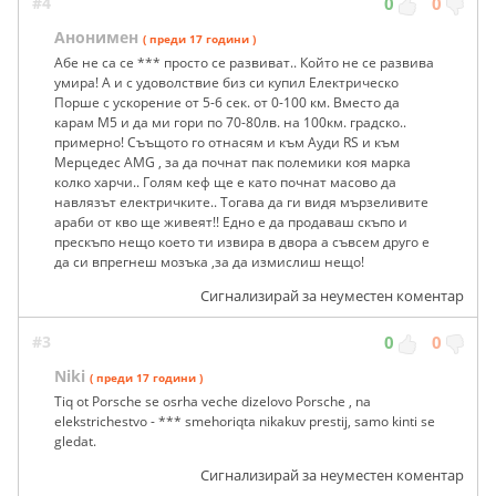
#4
0
0
Анонимен
( преди 17 години )
Абе не са се *** просто се развиват.. Който не се развива
умира! А и с удоволствие биз си купил Електрическо
Порше с ускорение от 5-6 сек. от 0-100 км. Вместо да
карам М5 и да ми гори по 70-80лв. на 100км. градско..
примерно! Съъщото го отнасям и към Ауди RS и към
Мерцедес AMG , за да почнат пак полемики коя марка
колко харчи.. Голям кеф ще е като почнат масово да
навлязът електричките.. Тогава да ги видя мързеливите
араби от кво ще живеят!! Едно е да продаваш скъпо и
прескъпо нещо което ти извира в двора а съвсем друго е
да си впрегнеш мозъка ,за да измислиш нещо!
Сигнализирай за неуместен коментар
#3
0
0
Niki
( преди 17 години )
Tiq ot Porsche se osrha veche dizelovo Porsche , na
elekstrichestvo - *** smehoriqta nikakuv prestij, samo kinti se
gledat.
Сигнализирай за неуместен коментар