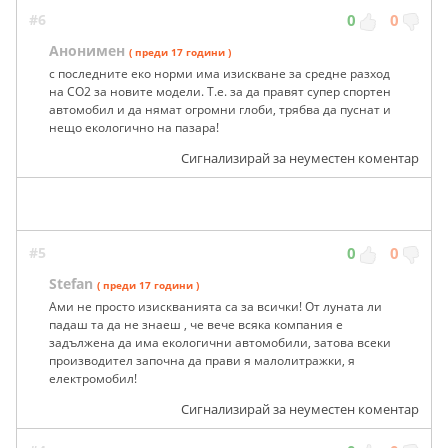
#6
0
0
Анонимен
( преди 17 години )
с последните еко норми има изискване за средне разход
на CO2 за новите модели. Т.е. за да правят супер спортен
автомобил и да нямат огромни глоби, трябва да пуснат и
нещо екологично на пазара!
Сигнализирай за неуместен коментар
#5
0
0
Stefan
( преди 17 години )
Ами не просто изискванията са за всички! От луната ли
падаш та да не знаеш , че вече всяка компания е
задължена да има екологични автомобили, затова всеки
производител започна да прави я малолитражки, я
електромобил!
Сигнализирай за неуместен коментар