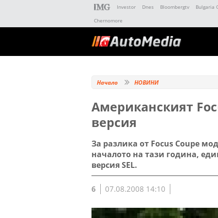
Investor
Dnes
Bloombergtv
Bulgaria 
Chernomore
Начало
НОВИНИ
Американският Focu
версия
За разлика от Focus Coupe мод
началото на тази година, един
версия SEL.
6
07.08.2008 14:10