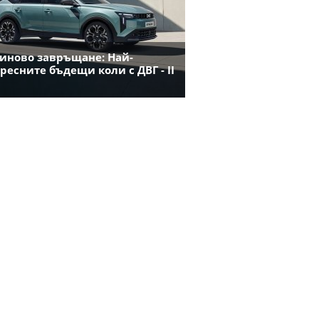
иново завръщане: Най-
ресните бъдещи коли с ДВГ - II