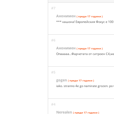
#7
Анонимен
( преди 17 години )
*** кашона! Европейския Фокус е 100
#6
Анонимен
( преди 17 години )
Oпааааа...Фарчетата от ситроен С4,ма
#5
gogen
( преди 17 години )
iako. stranno 4e go namirate grozen. po t
#4
Nerealen
( преди 17 години )