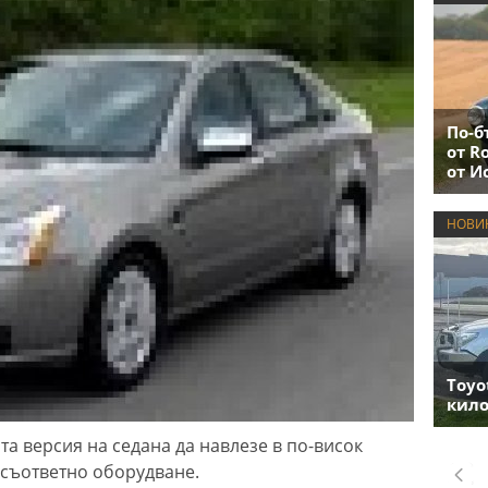
По-б
от R
от И
НОВИ
Toyo
кило
та версия на седана да навлезе в по-висок
а съответно оборудване.