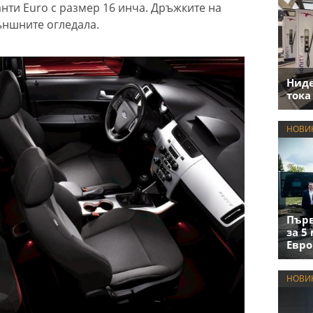
жанти Euro с размер 16 инча. Дръжките на
външните огледала.
Нид
тока
НОВИ
Първ
за 5
Евро
НОВИ