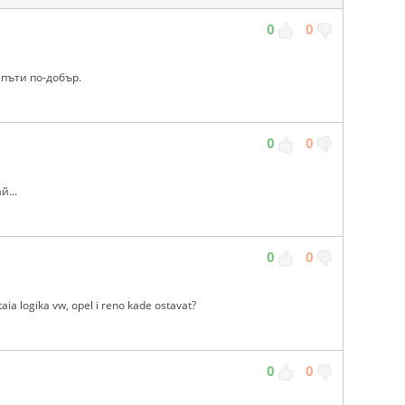
0
0
 пъти по-добър.
0
0
й...
0
0
aia logika vw, opel i reno kade ostavat?
0
0