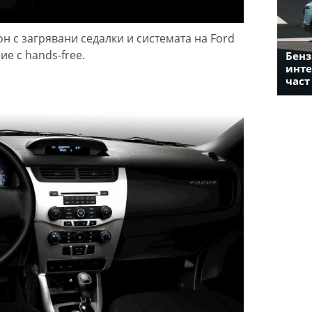
н с загрявани седалки и системата на Ford
ие с hands-free.
Бенз
инте
част