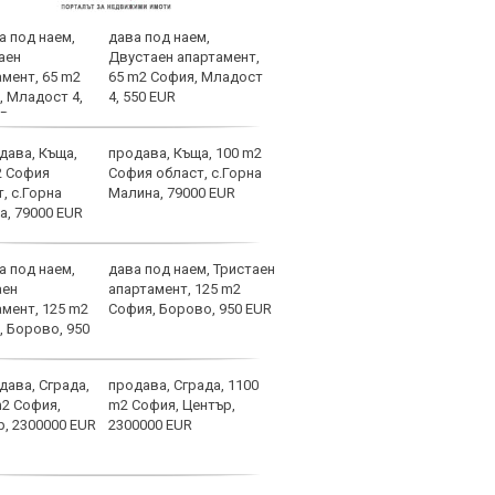
дава под наем,
Лаза
Двустаен апартамент,
тран
65 m2 София, Младост
4, 550 EUR
продава, Къща, 100 m2
Само
София област, с.Горна
оста
Малина, 79000 EUR
Янев
дава под наем, Тристаен
Вкар
апартамент, 125 m2
Шамп
София, Борово, 950 EUR
спир
продава, Сграда, 1100
Барс
m2 София, Център,
в Ли
2300000 EUR
пари