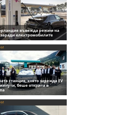
ерландия въвежда режим на
 заради електромобилите
НИ
ата станция, която зарежда EV
 минути, беше открита в
па
НИ