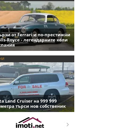
ързи от Ferrari и по-престижни
olls-Royce - легендарните коли
спания
НИ
ta Land Cruiser на 999 999
метра търси нов собственик