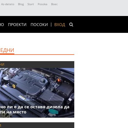
Az-deteto
Blog
Start
Posoka
Boec
НО
ПРОЕКТИ
ПОСОКИ
ВХОД
ЕДНИ
НИ
но ли е да се оставя дизела да
ти на място
И