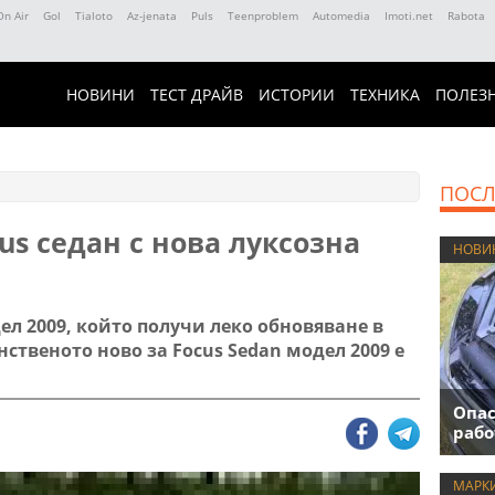
On Air
Gol
Tialoto
Az-jenata
Puls
Teenproblem
Automedia
Imoti.net
Rabota
НОВИНИ
ТЕСТ ДРАЙВ
ИСТОРИИ
ТЕХНИКА
ПОЛЕЗ
ПОСЛ
s седан с нова луксозна
НОВИ
ел 2009, който получи леко обновяване в
ственото ново за Focus Sedan модел 2009 е
Опас
рабо
МАРК