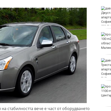
Оранжев код за опасни
жеги в 21 области днес
Огнеборците са
реагирали на 150
сигнала през
последното денонощие
Мачовете и спортът по
ТВ днес (8 август)
Виц на деня - 8 август
 на стабилността вече е част от оборудването