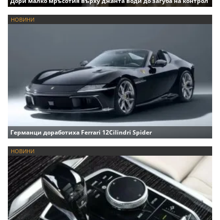
Дори малко мръсотия върху джанта води до загуба на контрол
НОВИНИ
Германци доработиха Ferrari 12Cilindri Spider
НОВИНИ