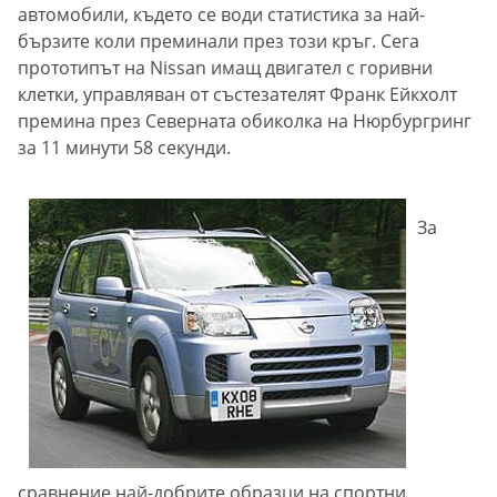
автомобили, където се води статистика за най-
бързите коли преминали през този кръг. Сега
прототипът на Nissan имащ двигател с горивни
клетки, управляван от състезателят Франк Ейкхолт
премина през Северната обиколка на Нюрбургринг
за 11 минути 58 секунди.
За
сравнение най-добрите образци на спортни