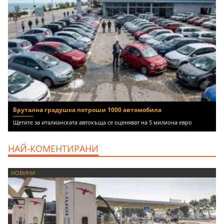
Брутална градушка потроши 1000 автомобила
Щетите за италианската автокъща се оценяват на 5 милиона евро
НАЙ-КОМЕНТИРАНИ
НОВИНИ