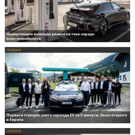
Нидерландия въвежда режим на тока заради
електромобилите
НОВИНИ
Първата станция, която зарежда EV за 5 минути, беше открита
в Европа
НОВИНИ