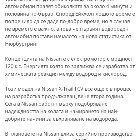
автомобили правят обиколката за около 4 минути и
половина по-бързо. Според Ейкхолт лошото време е
попречило да се даде по-добро време, но в случая
не времето е важно, а това че първият водороден
автомобил постави началото на нова статистика от
Нюрбургринг.
Концепцията на Nissan e с електромотор с мощност
120 к.с. Енергията която го задвижва се изработва от
химическата реакция между водород и кислород.
Този модел на Nissan X-Trail FCV все още е в процес
на разработка продължаващ вече втора година.
Сега в Nissan работят върху подобряване
надеждността на колата и намирането на най-
добрите начини за съхраняване на водорода.
В плановете на Nissan влиза серийно производство