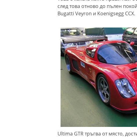
след това отново до пълен покой
Bugatti Veyron и Koenigsegg CCX.
Ultima GTR тръгва от място, дост