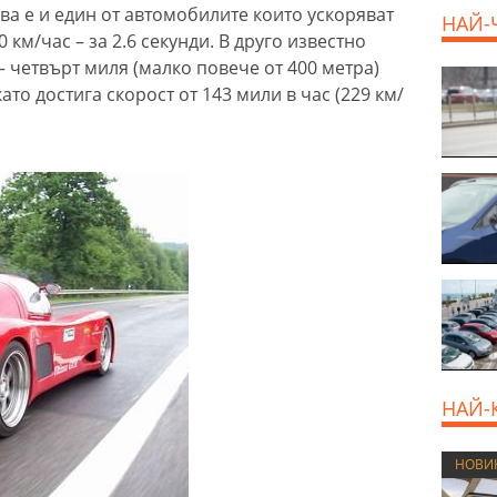
ова е и един от автомобилите които ускоряват
НАЙ-
 км/час – за 2.6 секунди. В друго известно
 четвърт миля (малко повече от 400 метра)
800 E
като достига скорост от 143 мили в час (229 км/
НАЙ-
НОВИ