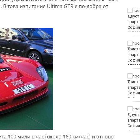
. В това изпитание Ultima GTR е по-добра от
Винисиус Жуниор
преподписа с Реал
(Мадрид)
ЦСКА удари с 3:0 Макаби
като гост
Тъжна вест! Почина
голямо име в
медицината
EUR
Златото стигна до 4295
долара за унция
ига 100 мили в час (около 160 км/час) и отново