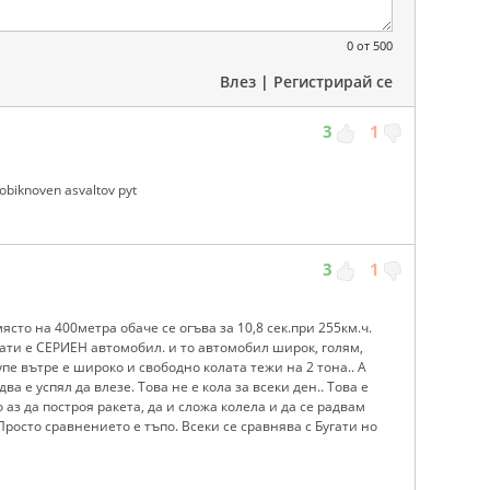
0
от 500
Влез
|
Регистрирай се
3
1
t, obiknoven asvaltov pyt
3
1
т място на 400метра обаче се огъва за 10,8 сек.при 255км.ч.
ати е СЕРИЕН автомобил. и то автомобил широк, голям,
пе вътре е широко и свободно колата тежи на 2 тона.. А
ва е успял да влезе. Това не е кола за всеки ден.. Това е
 аз да построя ракета, да и сложа колела и да се радвам
росто сравнението е тъпо. Всеки се сравнява с Бугати но