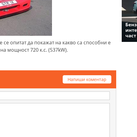
Бенз
инте
част
е се опитат да покажат на какво са способни е
на мощност 720 к.с. (537kW).
Напиши коментар