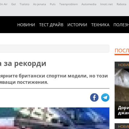
On Air
Gol
Tialoto
Az-jenata
Puls
Teenproblem
Automedia
Imoti.net
Rabota
НОВИНИ
ТЕСТ ДРАЙВ
ИСТОРИИ
ТЕХНИКА
ПОЛЕЗ
ПОСЛ
а за рекорди
НОВИ
улярните британски спортни модели, но този
ляващи постижения.
Дори
джан
НОВИ