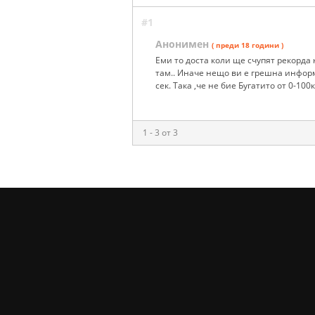
#1
Анонимен
( преди 18 години )
Еми то доста коли ще счупят рекорда 
там.. Иначе нещо ви е грешна информац
сек. Така ,че не бие Бугатито от 0-10
1 - 3 от 3