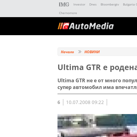
Investor
Dnes
Bloombergtv
Bulgaria 
Chernomore
Начало
НОВИНИ
Ultima GTR е роден
Ultima GTR не е от много поп
супер автомобил има впечат
6
10.07.2008 09:22