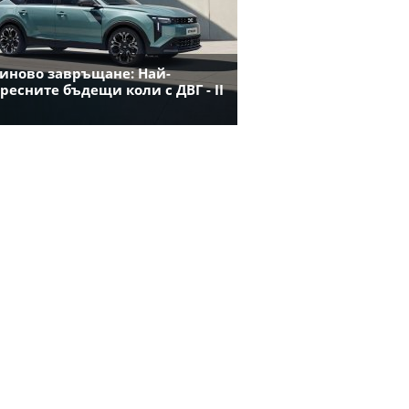
иново завръщане: Най-
ресните бъдещи коли с ДВГ - II