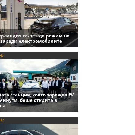
ерландия въвежда режим на
 заради електромобилите
НИ
ата станция, която зарежда EV
 минути, беше открита в
па
НИ