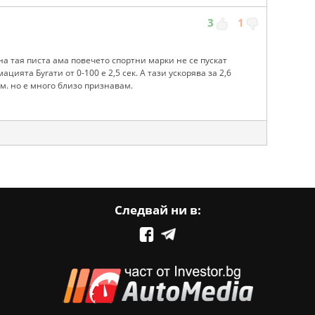
3
1
на тая писта ама повечето спортни марки не се пускат
ията Бугати от 0-100 е 2,5 сек. А тази ускорява за 2,6
0км. но е много близо признавам.
Следвай ни в: