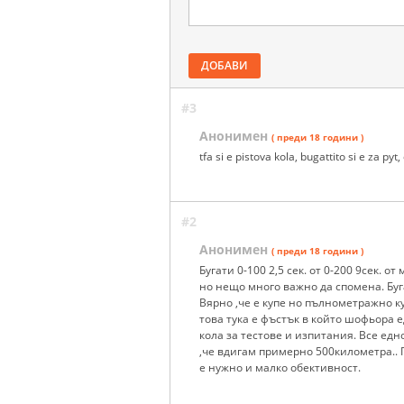
ДОБАВИ
#3
Анонимен
( преди 18 години )
tfa si e pistova kola, bugattito si e za py
#2
Анонимен
( преди 18 години )
Бугати 0-100 2,5 сек. от 0-200 9сек. о
но нещо много важно да спомена. Буг
Вярно ,че е купе но пълнометражно ку
това тука е фъстък в който шофьора ед
кола за тестове и изпитания. Все едно
,че вдигам примерно 500километра.. П
е нужно и малко обективност.