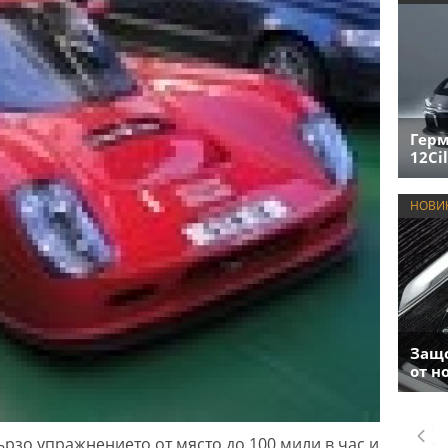
Герм
12Cil
НОВИ
Защо
от н
ързо упражнението от място до 100 мили в час и