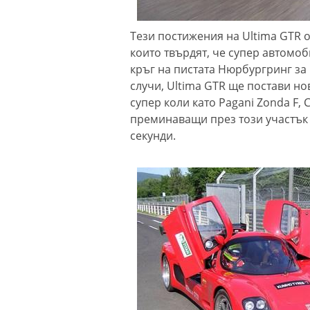
Тези постижения на Ultima GTR 
които твърдят, че супер автомо
кръг на пистата Нюрбургринг за п
случи, Ultima GTR ще постави но
супер коли като Pagani Zonda F, 
преминаващи през този участък 
секунди.