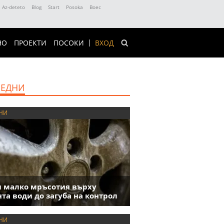
Az-deteto
Blog
Start
Posoka
Boec
НО
ПРОЕКТИ
ПОСОКИ
ВХОД
ЕДНИ
НИ
 малко мръсотия върху
та води до загуба на контрол
НИ