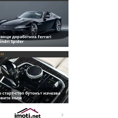
анци доработиха Ferrari
indri Spider
НИ
 старт-стоп бутонът изчезва
овите коли