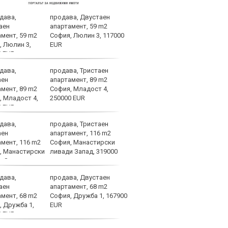
продава, Двустаен
Лошо
апартамент, 59 m2
ще п
София, Люлин 3, 117000
във 
EUR
продава, Тристаен
Брун
апартамент, 89 m2
меди
София, Младост 4,
Севе
250000 EUR
продава, Тристаен
Атра
апартамент, 116 m2
заби
София, Манастирски
ливади Запад, 319000
продава, Двустаен
Спор
апартамент, 68 m2
днес
София, Дружба 1, 167900
EUR