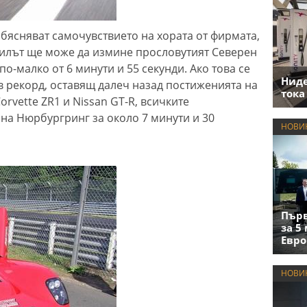
обясняват самочувствието на хората от фирмата,
билът ще може да измине прословутият Северен
о-малко от 6 минути и 55 секунди. Ако това се
Нид
в рекорд, оставящ далеч назад постиженията на
тока
Corvette ZR1 и Nissan GT-R, всичките
на Нюрбургринг за около 7 минути и 30
НОВИ
Първ
за 5
Евро
НОВИ