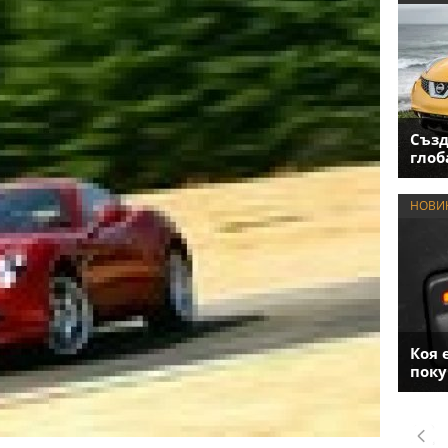
Създ
глоб
НОВИ
Коя 
поку