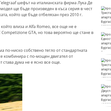
Telegraaf шефът на италианската фирма Лука Де
и модел ще бъде произведен в къса серия в чест
Убитият мъж на
Младежкия хълм в
ата, който ще бъде отбелязан през 2010 г.
Пловдив е от Кричим
 който влиза и Alfa Romeo, все още не е
Competizione GTA, но това вероятно ще стане в
Кола се преобърна по
таван на тротоар
а по-ниско собствено тегло от стандартната
 се комбинира с по-мощен двигател от
Това са последните дни,
т става дума не е ясно все още.
в които цените ще се
изписват в лева и в
евро по закон
Хванаха за ден 29
шофьори с алкохол или
наркотици