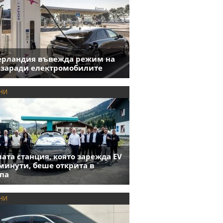
ерландия въвежда режим на
 заради електромобилите
НИ
ата станция, която зарежда EV
 минути, беше открита в
па
НИ