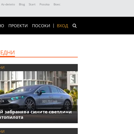
Az-deteto
Blog
Start
Posoka
Boec
НО
ПРОЕКТИ
ПОСОКИ
ВХОД
ЕДНИ
НИ
й забранява сините светлини
втопилота
НИ