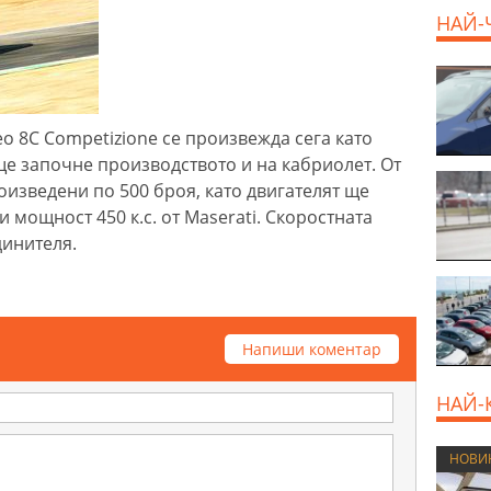
НАЙ-
o 8C Competizione се произвежда сега като
ще започне производството и на кабриолет. От
изведени по 500 броя, като двигателят ще
 мощност 450 к.с. от Maserati. Скоростната
единителя.
Напиши коментар
НАЙ-
НОВИ