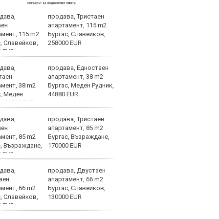
продава, Тристаен
Спор
апартамент, 115 m2
днес
Бургас, Славейков,
258000 EUR
продава, Едностаен
Мачо
апартамент, 38 m2
теле
Бургас, Меден Рудник,
авгу
44880 EUR
продава, Тристаен
ЦСКА
апартамент, 85 m2
ценн
Бургас, Възраждане,
Пана
170000 EUR
продава, Двустаен
Левс
апартамент, 66 m2
Евер
Бургас, Славейков,
130000 EUR