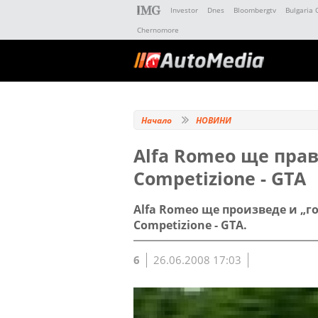
Investor
Dnes
Bloombergtv
Bulgaria 
Chernomore
Начало
НОВИНИ
Alfa Romeo ще пра
Cоmpetizione - GTA
Alfa Romeo ще произведе и „го
Competizione - GTA.
6
26.06.2008 17:03