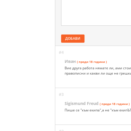
ДОБАВИ
#4
Иван
( преди 18 години )
Вие друга работа нямате ли, ами сто
правописни и какви ли още не грешки
#3
Sigismund Freud
( преди 18 години )
Пише се "към екипа",а не "към екипЪТ