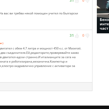
31
0
На вас ви трябва някой помощен учител по Български
Бенз
инте
част
31
0
и )
игател с обем 4.7 литра и мощност 450 к.с. от Maserati.
и два съединителя.Ей,редакторите,проверявайте какво
 двигател-адски странно.И италианците за сега на
тяхната е роботизирана,механична.Компютър и
,електро-хидравлично управление с активатори за