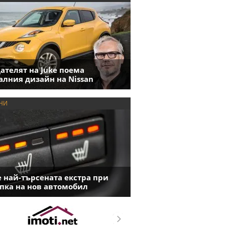
ателят на Juke поема
алния дизайн на Nissan
НИ
е най-търсената екстра при
пка на нов автомобил