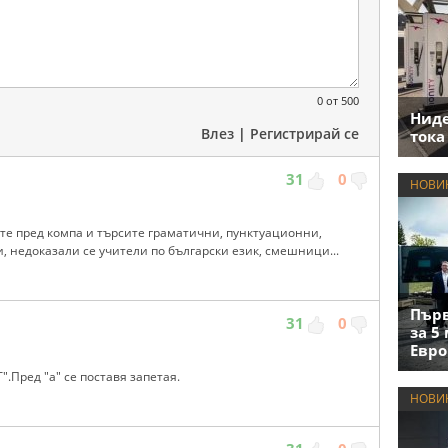
0
от 500
Нид
Влез
|
Регистрирай се
тока
31
0
НОВИ
ите пред компа и търсите граматични, пунктуационни,
, недоказали се учители по български език, смешници...
Първ
31
0
за 5
Евро
".Пред "а" се поставя запетая.
НОВИ