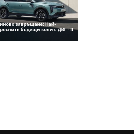
иново завръщане: Най-
ресните бъдещи коли с ДВГ - II