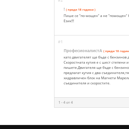
#2
!
( преди 18 години )
Пише се "по-мощен" а не "помощен" 
Език!!!
#1
ПрофесионалистА
( преди 18 годин
като двигателят ще бъде с бензинов дв
Скоростната кутия е с шест степени 
пишете.Двигателя ще бъде с бензинов
предлагат кутия с два съединителя,
хидравличен блок на Магнети Марели
съединителя и скоростите.
1 - 4 от 4