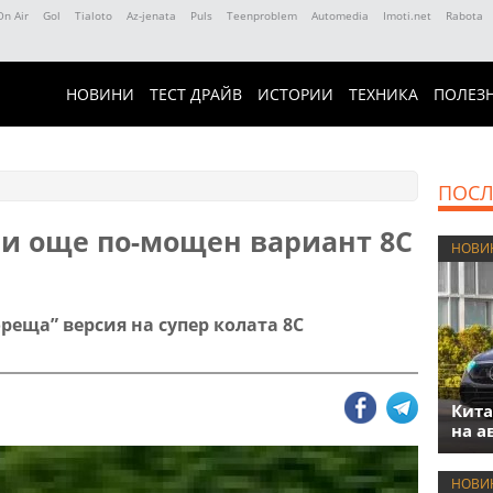
On Air
Gol
Tialoto
Az-jenata
Puls
Teenproblem
Automedia
Imoti.net
Rabota
НОВИНИ
ТЕСТ ДРАЙВ
ИСТОРИИ
ТЕХНИКА
ПОЛЕЗ
ПОСЛ
ви още по-мощен вариант 8C
НОВИ
реща” версия на супер колата 8C
Кита
на а
НОВИ