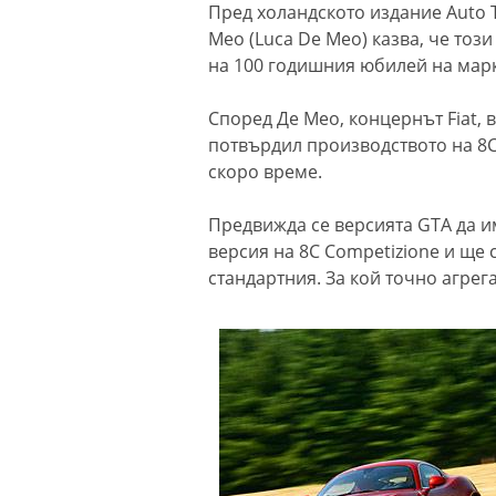
Пред холандското издание Auto 
Мео (Luca De Meo) казва, че тоз
на 100 годишния юбилей на марк
Според Де Мео, концернът Fiat, в
потвърдил производството на 8C 
скоро време.
Предвижда се версията GTA да им
версия на 8С Competizione и ще
стандартния. За кой точно агрега