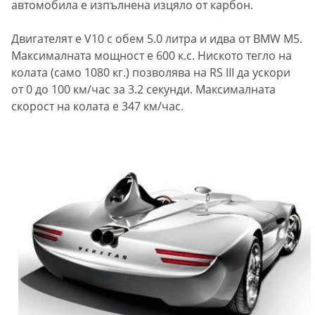
автомобила е изпълнена изцяло от карбон.
Двигателят e V10 с обем 5.0 литра и идва от BMW M5.
Максималната мощност е 600 к.с. Ниското тегло на
колата (само 1080 кг.) позволява на RS III да ускори
от 0 до 100 км/час за 3.2 секунди. Макcималната
скорост на колата е 347 км/час.