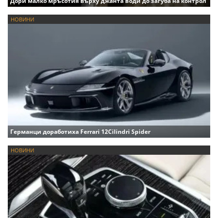
Дори малко мръсотия върху джанта води до загуба на контрол
НОВИНИ
Германци доработиха Ferrari 12Cilindri Spider
НОВИНИ