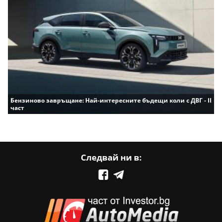
Бензиново завръщане: Най-интересните бъдещи коли с ДВГ - II
част
Следвай ни в: