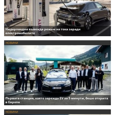
Нидерландия въвежда режим на тока заради
електромобилите
НОВИНИ
Първата станция, която зарежда EV за 5 минути, беше открита
в Европа
НОВИНИ