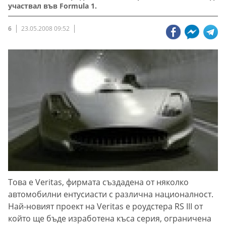
участвал във Formula 1.
6
23.05.2008 09:52
Това е Veritas, фирмата създадена от няколко
автомобилни ентусиасти с различна националност.
Най-новият проект на Veritas e роудстера RS III от
който ще бъде изработена къса серия, ограничена