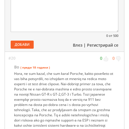
0
от 500
ДОБАВИ
Влез
|
Регистрирай се
#20
0
0
Bo
( преди 18 години )
Hora, ne sum kazal, che sum karal Porsche, kakto pove4eto ot
vas biha potvyrdili, no izhojdam ot mneniq na redica moto
experti i ot test drive clipove. Nai-dobriqt primer za tova, che
Porsche ne e nai-dobrata mashina e edno prosto sravnqvane
na noviqt Nissan GT-R s GT-2,GT-3 i Turbo. Tozi japanese
exemplqr prosto razmazva koq da e versiq na 911 bez
problem na dosta po-dobra cena i s dosta po-vyrhovi
tehnologii. Taka, che az prodyljavam da smqtam za greshna
koncepciqta na Porsche. Tq e adski netehnologichna i mislq
dori riskova ako go nqmashe support-a na ESP i neznam si
kakvi oshte izmisleni sistemi hardware-a na izchislitelniqt