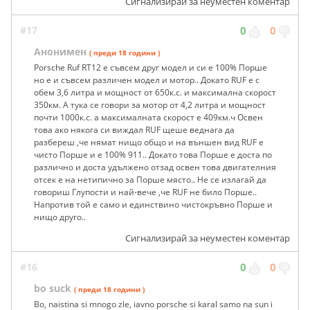
Сигнализирай за неуместен коментар
#17
0
0
Анонимен
( преди 18 години )
Porsche Ruf RT12 e съвсем друг модел и си е 100% Порше
но е и съвсем различен модел и мотор.. Докато RUF е с
обем 3,6 литра и мощност от 650к.с. и максимална скорост
350км. А тука се говори за мотор от 4,2 литра и мощност
почти 1000к.с. а максималната скорост е 409км.ч Освен
това ако някога си виждал RUF щеше веднага да
разбереш ,че нямат нищо общо и на външен вид RUF е
чисто Порше и е 100% 911.. Докато това Порше е доста по
различно и доста удължено отзад освен това двигателния
отсек е на нетипично за Порше място.. Не се излагай да
говориш Глупости и най-вече ,че RUF не било Порше..
Напротив той е само и единствино чистокръвно Порше и
нищо друго..
Сигнализирай за неуместен коментар
#16
0
0
bo suck
( преди 18 години )
Bo, naistina si mnogo zle, iavno porsche si karal samo na sun i