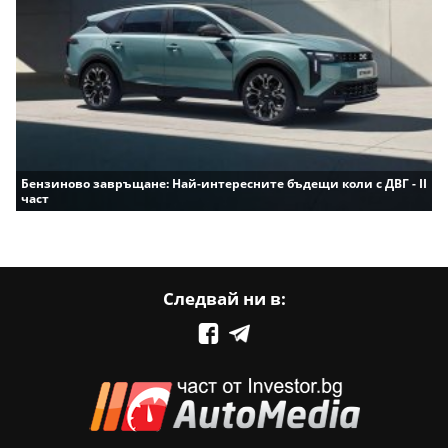
Бензиново завръщане: Най-интересните бъдещи коли с ДВГ - II
част
Следвай ни в: