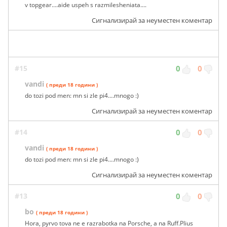
v topgear....aide uspeh s razmilesheniata....
Сигнализирай за неуместен коментар
#15
0
0
vandi
( преди 18 години )
do tozi pod men: mn si zle pi4....mnogo :)
Сигнализирай за неуместен коментар
#14
0
0
vandi
( преди 18 години )
do tozi pod men: mn si zle pi4....mnogo :)
Сигнализирай за неуместен коментар
#13
0
0
bo
( преди 18 години )
Hora, pyrvo tova ne e razrabotka na Porsche, a na Ruff.Plius