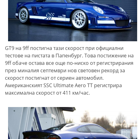
GT9 на 9ff постигна тази скорост при официални
тестове на пистата в Папенбург. Това постижение на
9ff обаче остава все още по-ниско от регистрирания
през миналия септември нов световен рекорд за
скорост постигнат от сериен автомобил.
Американският SSC Ultimate Aero TT регистрира
максимална скорост от 411 км/час.