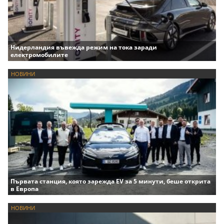
Нидерландия въвежда режим на тока заради
електромобилите
НОВИНИ
Първата станция, която зарежда EV за 5 минути, беше открита
в Европа
НОВИНИ