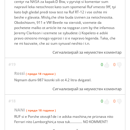
centyr na NASA za kapak:D Btw, v pyrviqt si komentar sum
napravil leka netochnost kato sum spomenal Ruf vmesto 9ff, tyi
kato bqh gledal predi tova test na Ruf RT-12 i vse oshte mi
beshe v glavata. Mislq,che shte buda izvinen za netochnostta.
Obobshtavm, 911 e VW Beetle na steroidi, vzemete da
pochetete malko ot article-ite na topgear.com by the infamous
Jeremy Clarkson i vzemete se sybudete:-) Kopeleto e adski
pravo otnosno mnogo vyprosi i si e napravo legenda. Taka, che
ne mi kazvaite, che az sum synuval neshto i t.n.
Сигнализирай за неуместен коментар
#19
0
0
Rossi
( преди 18 години )
Nqmam dumi-987 kosnki sili ot 4.2 litra dvigatel.
Сигнализирай за неуместен коментар
#18
0
0
NANI
( преди 18 години )
RUF si e Porshe otvsqk1de i e adska mashina,ne priznava nito
Ferrari nito Lamborghini,a tova tuk.............. NO KOMMENT!