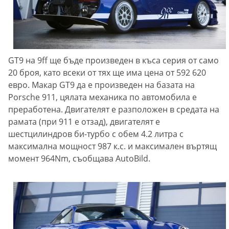
GT9 на 9ff ще бъде произведен в къса серия от само
20 броя, като всеки от тях ще има цена от 592 620
евро. Макар GT9 да е произведен на базата на
Porsche 911, цялата механика по автомобила е
преработена. Двигателят е разположен в средата на
рамата (при 911 е отзад), двигателят е
шестцилиндров би-турбо с обем 4.2 литра с
максимална мощност 987 к.с. и максимален въртящ
момент 964Nm, съобщава AutoBild.