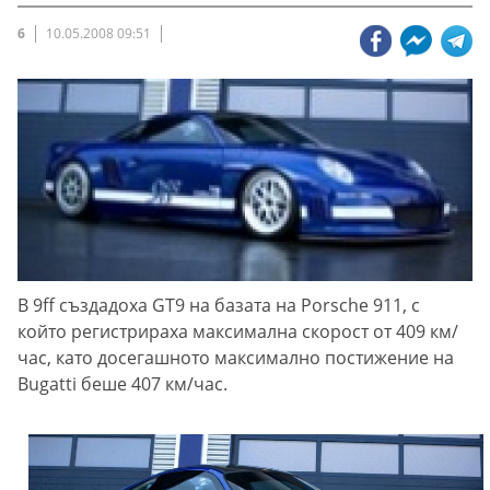
6
10.05.2008 09:51
В 9ff създадоха GT9 на базата на Porsche 911, с
който регистрираха максимална скорост от 409 км/
час, като досегашното максимално постижение на
Bugatti беше 407 км/час.