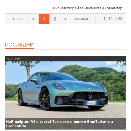
Сигнализирай за неуместен коментар
<
1
2
>
първа
последна
1 - 10 от 20
ПОСЛЕДНИ
НОВИНИ
Най-добрият V6 в света? Тествахме новите GranTurismo и
GranCabrio