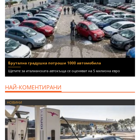
Брутална градушка потроши 1000 автомобила
Щетите за италианската автокъща се оценяват на 5 милиона евро
НАЙ-КОМЕНТИРАНИ
НОВИНИ