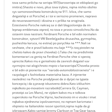
tova samo prilicha na seriqta 997(karoseriqta ot stkloplasti go
imitira).Shasito e novo, plius tova trybno, nqma nishto obshto
sys samonoseshtata konstrukciq na 911. Izliza, che samo
dvigatelqt e ot Porsche( a i toi e seriozno promenen, napravo
do neusnavaemost) i dizaina e s prilika na oroginala.
Estestveno Porsche nakraq sa si dali blagosloviqta da im
lepnap emblemata otpred, no tova e prosto simvolichno.No da
ostavim tova nastrani. Ferdinant Porsche e bil edin normalen
konstruktor, sytvoril VW Beetle(gadna drusashta, gyrmqshta,
pusheshta karuca, no evtina) po porychka na ***.Nali se
seshtate, che e pravil kakvoto mu kaje ***(s toq pistolet na
cheloto kakvo da pravi choveka):-).Taka che na predishnite
komentarari za geniq na Ferdinat Porsche shte si spestq
uprecite.Kakvo mu e genialnoto da zavresh dvigatel vuv
vyzmojno nai-alogichnoto mqsto v karaseriqta?Choveka prosto
e bil edin ot pionerite vuv "narodo-avtomobilostroeneto" i e
razpolagal s fashistkata materialna baza. A injenerite
naslednici na Porsche prodyljavat da si dyrjat na typata
koncepciq i da q pravqt iskustveno dobra.Kato izkliuchim
nqkolkoto po-inovativni razrabotki(Carrera Gt, Cayman,
prototipi za Les Mans), ne vijdam kakvo mu e tolkova
superskoto na Porsche.Vqrno, kachestvoto im e visoko i imat
nqkakva ejednevna izpolzvaemost, no nqmam karizmata i
vliqnieto na Italianskite rasovi sportisti,nqma nujda da gi
izbroqvam.Kakto samiqt Jeremy Clarkson ot Top Gear kazva,