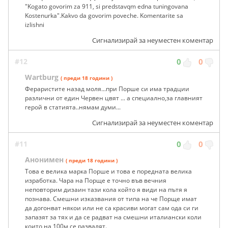
"Kogato govorim za 911, si predstavqm edna tuningovana
Kostenurka".Kakvo da govorim poveche. Komentarite sa
izlishni
Сигнализирай за неуместен коментар
#12
0
0
Wartburg
( преди 18 години )
Фераристите назад моля...при Порше си има традции
различни от един Червен цвят ... а специално,за главният
герой в статията..нямам думи...
Сигнализирай за неуместен коментар
#11
0
0
Анонимен
( преди 18 години )
Това е велика марка Порше и това е поредната велика
изработка. Чара на Порще е точно във вечния
неповторим дизаин тази кола който я види на пътя я
познава. Смешни изказвания от типа на че Порще имат
да догонват някои или не са красиви могат сам ода си ги
запазят за тях и да се радват на смешни италиански коли
които на 100м се развалят.