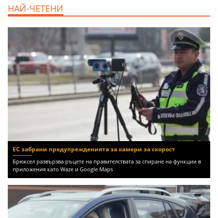
продава, Тристаен апартамент, 91 m2
НАЙ-ЧЕТЕНИ
Пловдив, Център, 179000 EUR
ЕС забрани предупрежденията за камери за скорост
Брюксел развързва ръцете на правителствата за спиране на функции в
приложения като Waze и Google Maps