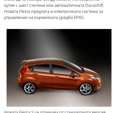
кутия с шест степени или автоматичната Durashift.
Новата Fiesta предлага и електронната система за
управление на кормилната уредба EPAS.
Новата Fiesta S се отличава от стандартната версия