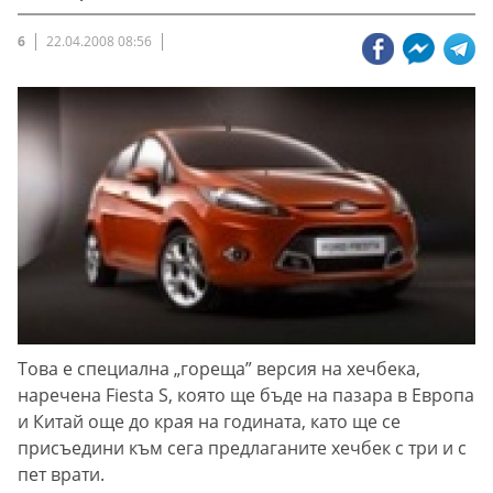
6
22.04.2008 08:56
Това е специална „гореща” версия на хечбека,
наречена Fiesta S, която ще бъде на пазара в Европа
и Китай още до края на годината, като ще се
присъедини към сега предлаганите хечбек с три и с
пет врати.