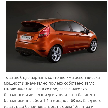
Това ще бъде вариант, който ще има освен висока
мощност и значително по-леко собствено тегло.
Първоначално Fiesta се предлага с няколко
бензинови и дизелови двигатели, като базисен е
бензиновият с обем 1.4 и мощност 60 к.с. След него
идва също бензинов агрегат с обем 1.6 литра и