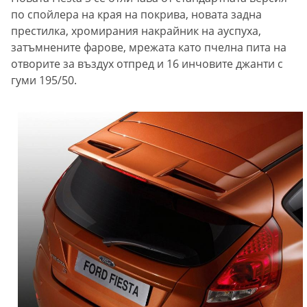
по спойлера на края на покрива, новата задна
престилка, хромирания накрайник на ауспуха,
затъмнените фарове, мрежата като пчелна пита на
отворите за въздух отпред и 16 инчовите джанти с
гуми 195/50.