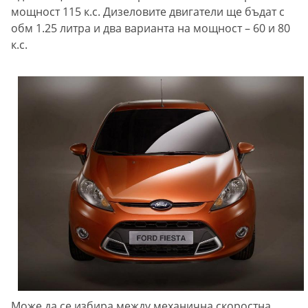
мощност 115 к.с. Дизеловите двигатели ще бъдат с
обм 1.25 литра и два варианта на мощност – 60 и 80
к.с.
Може да се избира между механична скоростна