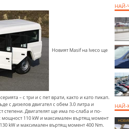
НАЙ-
Новият Masif на Iveco ще
ерията – с три и с пет врати, както и като пикап.
ъде с дизелов двигател с обем 3.0 литра и
НАЙ-
т степени. Двигателят ще има по-слаба и по-
е с мощност 110 kW и максимален въртящ момент
НОВИ
т 130 kW и максимален въртящ момент 400 Nm.