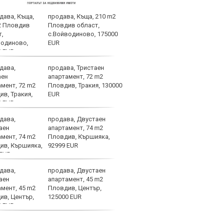
продава, Къща, 210 m2
В Ма
Пловдив област,
ЦСКА
с.Войводиново, 175000
мног
EUR
продава, Тристаен
ПСЖ 
апартамент, 72 m2
врат
Пловдив, Тракия, 130000
EUR
продава, Двустаен
Мара
апартамент, 74 m2
смър
Пловдив, Кършияка,
толк
92999 EUR
продава, Двустаен
Крис
апартамент, 45 m2
арог
Пловдив, Център,
плув
125000 EUR