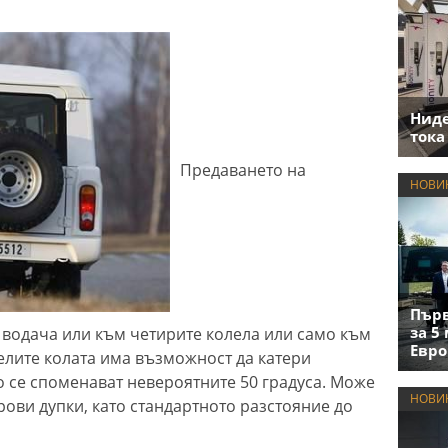
Нид
тока
Предаването на
НОВИ
Първ
за 5
 водача или към четирите колела или само към
Евро
елите колата има възможност да катери
о се споменават невероятните 50 градуса. Може
НОВИ
рови дупки, като стандартното разстояние до