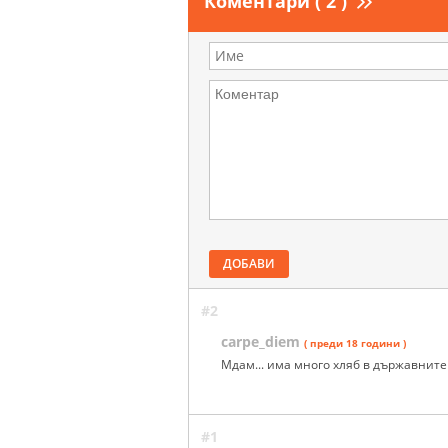
Коментари ( 2 )
ДОБАВИ
#2
carpe_diem
( преди 18 години )
Мдам... има много хляб в държавните 
#1