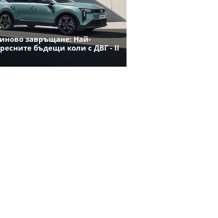
иново завръщане: Най-
ресните бъдещи коли с ДВГ - II