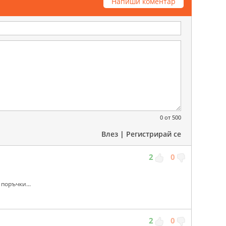
Напиши коментар
0
от 500
Влез
|
Регистрирай се
2
0
поръчки...
2
0