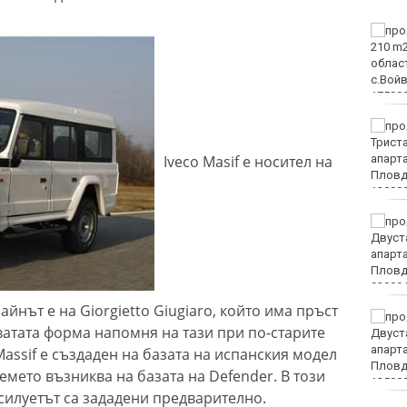
Какво време ни очаква
в събота?
Затварят за кратко ул.
„Вълноломна“ в неделя
Iveco Masif е носител на
40 пияни и дрогирани
шофьори спипа КАТ за
ден
айнът е на Giorgietto Giugiaro, който има пръст
DARA, Орлин Павлов и
оватата форма напомня на тази при по-старите
любими варненски
изпълнители ще пеят на
Massif е създаден на базата на испанския модел
празника на Варна
ремето възниква на базата на Defender. В този
силуетът са зададени предварително.