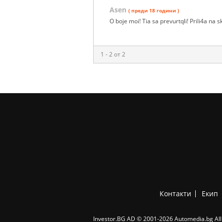
Asen
( преди 18 години )
O boje moi! Tia sa prevurtqli! Prili4a na 
1 - 2 от 2
Контакти
Екип
Investor.BG AD © 2001-2026 Automedia.bg All 