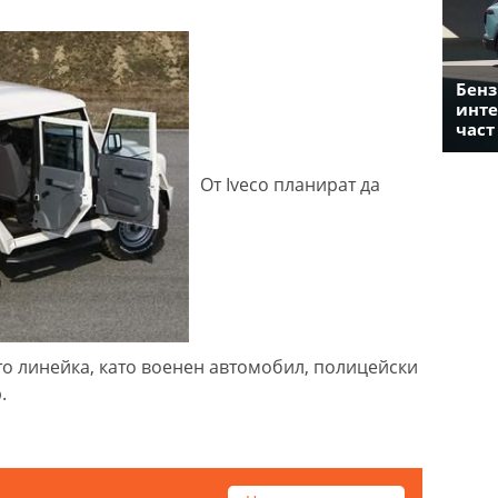
Бенз
инте
част
От Iveco планират да
ато линейка, като военен автомобил, полицейски
.