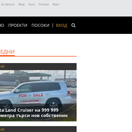
Az-deteto
Blog
Start
Posoka
Boec
НО
ПРОЕКТИ
ПОСОКИ
ВХОД
ЕДНИ
НИ
ta Land Cruiser на 999 999
метра търси нов собственик
НИ