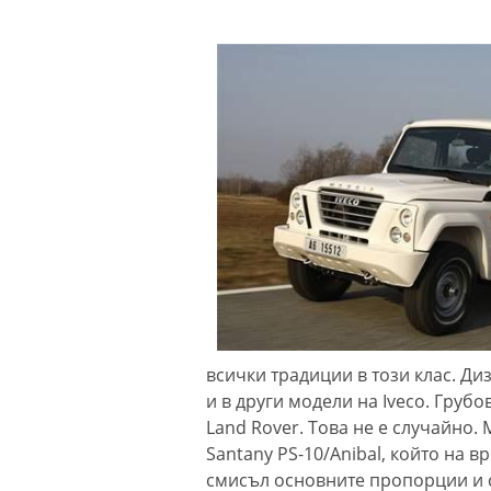
всички традиции в този клас. Диз
и в други модели на Iveco. Груб
Land Rover. Това не е случайно. 
Santany PS-10/Anibal, който на в
смисъл основните пропорции и 