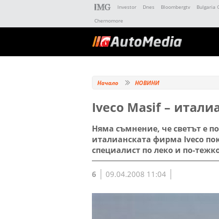
Investor
Dnes
Bloombergtv
Bulgaria 
Chernomore
Начало
НОВИНИ
Iveco Masif – итали
Няма съмнение, че светът е по
италианската фирма Iveco пок
специалист по леко и по-тежк
6
09.04.2008 11:04