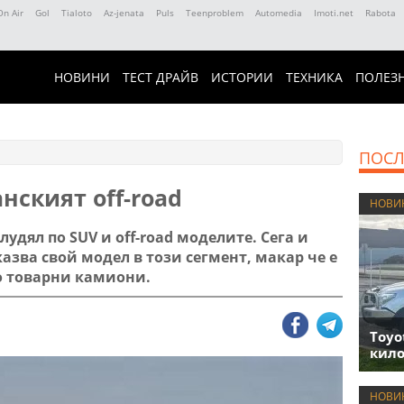
On Air
Gol
Tialoto
Az-jenata
Puls
Teenproblem
Automedia
Imoti.net
Rabota
НОВИНИ
ТЕСТ ДРАЙВ
ИСТОРИИ
ТЕХНИКА
ПОЛЕЗ
ПОСЛ
анският off-road
НОВИ
лудял по SUV и off-road моделите. Сега и
азва свой модел в този сегмент, макар че е
о товарни камиони.
Toyo
кило
НОВИ