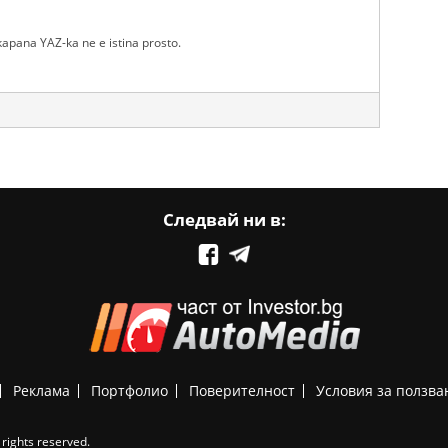
skapana YAZ-ka ne e istina prosto.
Следвай ни в:
Реклама
Портфолио
Поверителност
Условия за ползва
rights reserved.