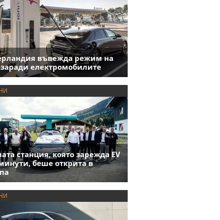
ерландия въвежда режим на
 заради електромобилите
НИ
ата станция, която зарежда EV
 минути, беше открита в
па
НИ