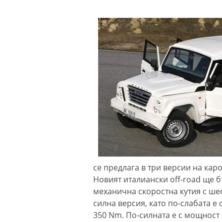
се предлага в три версии на карос
Новият италиански off-road ще б
механична скоростна кутия с шес
силна версия, като по-слабата 
350 Nm. По-силната е с мощнос