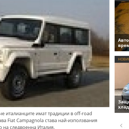
Авто
врем
НОВИ
Защо
хлад
че италианците имат традиции в off-road
ава Fiat Campagnola става най-използвания
о на следвоенна Италия.