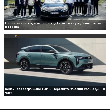
Първата станция, която зарежда EV за 5 минути, беше открита
в Европа
НОВИНИ
Бензиново завръщане: Най-интересните бъдещи коли с ДВГ - II
част