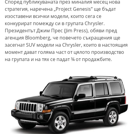
Според публикуваната през миналия месец нова
стратегия, наречена „Project Genesis” ще бъдат
изоставени всички модели, които сега се
конкурират помежду си в групата Chrysler.
Президентът Джим Прес (Jim Press), обяви пред
агенция Bloomberg, че повечето съкращения ще
засегнат SUV модели на Chrysler, които в настоящия
момент дават голяма част от цялото производство
на групата и на тях се падат ¾ от продажбите.