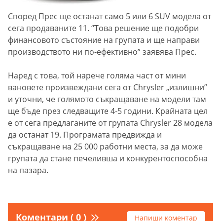
Според Прес ще останат само 5 или 6 SUV модела от
сега продаваните 11. “Това решение ще подобри
финансовото състояние на групата и ще направи
производството ни по-ефективно” заявява Прес.
Наред с това, той нарече голяма част от мини
вановете произвеждани сега от Chrysler „излишни”
и уточни, че голямото съкращаване на модели там
ще бъде през следващите 4-5 години. Крайната цел
е от сега предлаганите от групата Chrysler 28 модела
да останат 19. Програмата предвижда и
съкращаване на 25 000 работни места, за да може
групата да стане печеливша и конкурентоспособна
на пазара.
Коментари ( 0 )
Напиши коментар