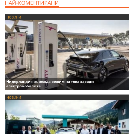
НАЙ-КОМЕНТИРАНИ
НОВИНИ
Нидерландия въвежда режим на тока заради
електромобилите
НОВИНИ