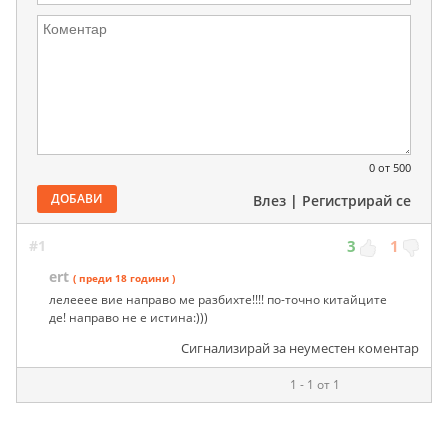
0
от 500
ДОБАВИ
Влез
|
Регистрирай се
#1
3
1
ert
( преди 18 години )
лелееее вие направо ме разбихте!!!! по-точно китайците
де! направо не е истина:)))
Сигнализирай за неуместен коментар
1 - 1 от 1