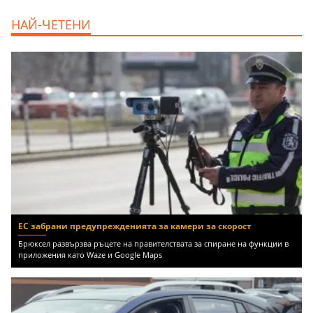
продава, Тристаен апартамент, 125 m2
НАЙ-ЧЕТЕНИ
София, Център, бул. Витоша, 507000 EUR
ЕС забрани предупрежденията за камери за скорост
Брюксел развързва ръцете на правителствата за спиране на функции в
приложения като Waze и Google Maps