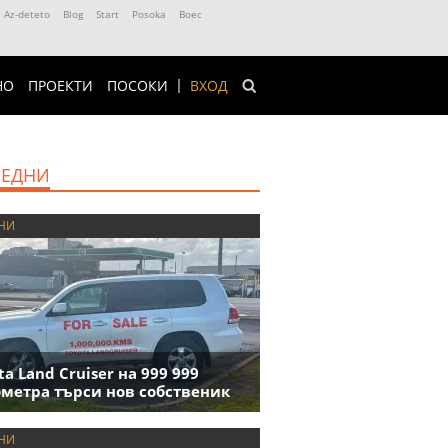
Az-deteto
Blog
Start
Posoka
Boec
НО
ПРОЕКТИ
ПОСОКИ
ВХОД
ЕДНИ
НИ
ta Land Cruiser на 999 999
метра търси нов собственик
НИ