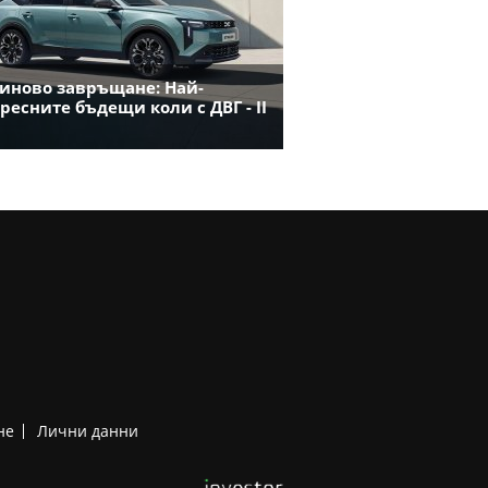
иново завръщане: Най-
ресните бъдещи коли с ДВГ - II
не
Лични данни