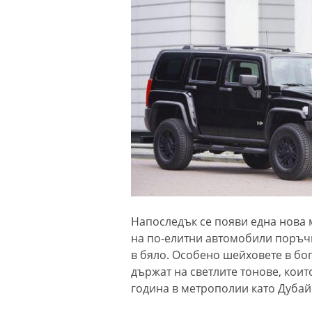
Напоследък се появи една нова 
на по-елитни автомобили поръчв
в бяло. Особено шейховете в бо
държат на светлите тонове, коит
година в метрополии като Дубай