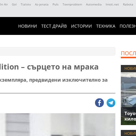
On Air
Gol
Tialoto
Az-jenata
Puls
Teenproblem
Automedia
Imoti.net
Rabota
НОВИНИ
ТЕСТ ДРАЙВ
ИСТОРИИ
ТЕХНИКА
ПОЛЕЗ
ПОСЛ
ition – сърцето на мрака
НОВИ
екземпляра, предвидени изключително за
Toyo
кило
НОВИ