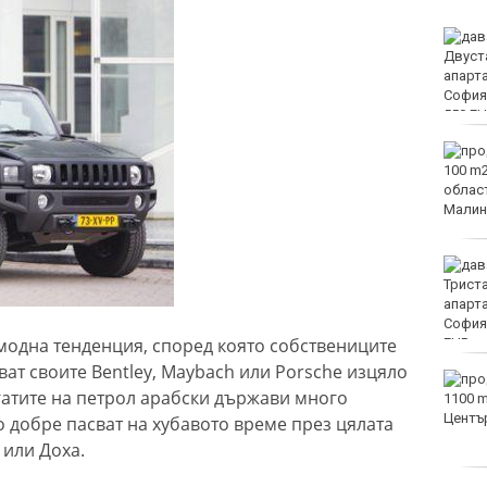
Двоен ръст на чревните
инфекции за седмица
във Варненско
Вечерен крос ще се
проведе тази събота в
Морската градина на
Варна
Тази събота: откриват
ловния сезон за пернат
дивеч
модна тенденция, според която собствениците
ат своите Bentley, Maybach или Porsche изцяло
ФК Девня гостува на
гатите на петрол арабски държави много
Атлетик (Провадия) за
Аматьорската купа
о добре пасват на хубавото време през цялата
 или Доха.