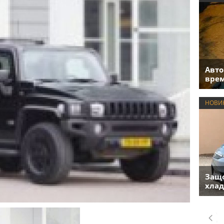
Авто
врем
НОВИ
Защо
хлад