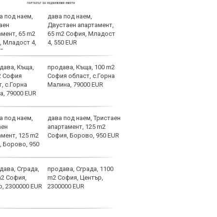
дава под наем,
Спор
Двустаен апартамент,
днес
65 m2 София, Младост
4, 550 EUR
продава, Къща, 100 m2
Мачо
София област, с.Горна
теле
Малина, 79000 EUR
авгу
дава под наем, Тристаен
Вела
апартамент, 125 m2
Левс
София, Борово, 950 EUR
наре
продава, Сграда, 1100
Коси
m2 София, Център,
взем
2300000 EUR