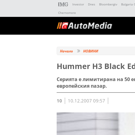
Investor
Dnes
Bloombergtv
Bulgaria 
Chernomore
Начало
НОВИНИ
Hummer H3 Black Ed
Серията е лимитирана на 50 
европейския пазар.
10
10.12.2007 09:57