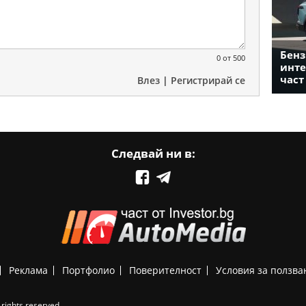
Бенз
0
от 500
инте
част
Влез
|
Регистрирай се
Следвай ни в:
Реклама
Портфолио
Поверителност
Условия за ползва
rights reserved.