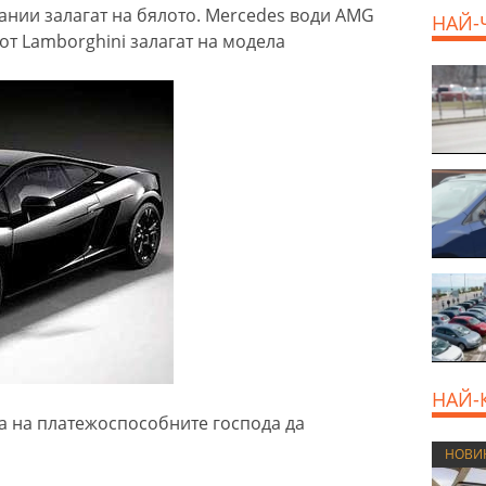
нии залагат на бялото. Mercedes води AMG
НАЙ-
а от Lamborghini залагат на модела
НАЙ-
та на платежоспособните господа да
НОВИ