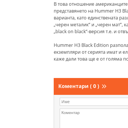
В това отношение американците н
представянето на Hummer H3 Blac
варианта, като единствената раз
„черен металик“ и „черен мат“, к
„black on black“-версия т.е. и о
Hummer H3 Black Edition разпол
екземпляри от серията имат и ел
каже дали това ще е от голяма п
Коментари ( 0 )