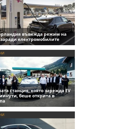
ерландия въвежда режим на
 заради електромобилите
НИ
ата станция, която зарежда EV
 минути, беше открита в
па
НИ