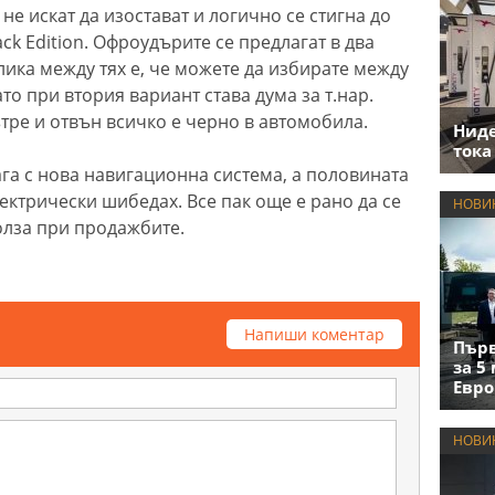
е искат да изостават и логично се стигна до
k Edition. Офроудърите се предлагат в два
лика между тях е, че можете да избирате между
ато при втория вариант става дума за т.нар.
твътре и отвън всичко е черно в автомобила.
Нид
тока
ага с нова навигационна система, а половината
ектрически шибедах. Все пак още е рано да се
НОВИ
олза при продажбите.
Напиши коментар
Първ
за 5
Евро
НОВИ