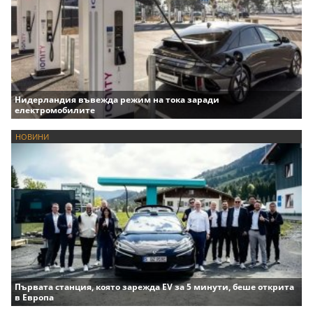
Нидерландия въвежда режим на тока заради
електромобилите
НОВИНИ
Първата станция, която зарежда EV за 5 минути, беше открита
в Европа