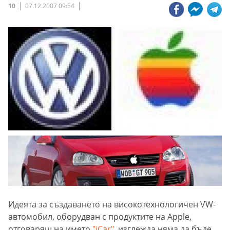
10
07.12.2007 09:54
Идеята за създаването на високотехнологичен VW-
автомобил, оборудван с продуктите на Apple,
отговарящ на името
"iCar"
, изглежда няма да бъде