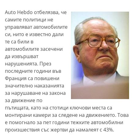
Auto Hebdo отбелязва, че
самите политици не
управляват автомобилите
си, нито е известно дали
те са били в
автомобилите засечени
да извършват
нарушенията. През
последните години във
Франция са повишени
значително наказанията
за нарушаване на закона
за движение по
пътищата, като на стотици ключови места са
монтирани камери за следене на движението. Това
е помогнало за пет години тежките автомобилни
произшествия със жертви да намалеят с 43%.