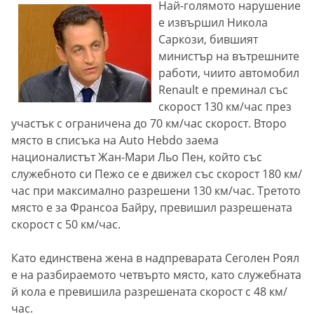
Най-голямото нарушение
е извършил Никола
Саркози, бившият
министър на вътрешните
работи, чиито автомобил
Renault е преминал със
скорост 130 км/час през
участък с ограничена до 70 км/час скорост. Второ
място в списъка на Auto Hebdo заема
националистът Жан-Мари Льо Пен, който със
служебното си Пежо се е движел със скорост 180 км/
час при максимално разрешени 130 км/час. Третото
място е за Франсоа Байру, превишил разрешената
скорост с 50 км/час.
Като единствена жена в надпреварата Сеголен Роял
е на разбираемото четвърто място, като служебната
й кола е превишила разрешената скорост с 48 км/
час.