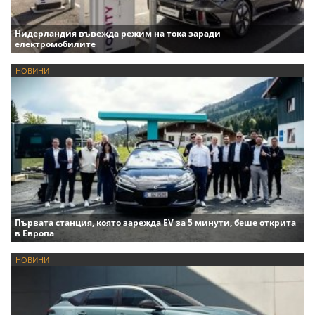
Нидерландия въвежда режим на тока заради
електромобилите
НОВИНИ
Първата станция, която зарежда EV за 5 минути, беше открита
в Европа
НОВИНИ