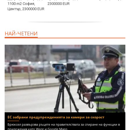
2300000 EUR
дава под наем, Двустаен апартамент, 55
НАЙ-ЧЕТЕНИ
m2 София, Младост 4, 650 EUR
ЕС забрани предупрежденията за камери за скорост
Брюксел развързва ръцете на правителствата за спиране на функции в
приложения като Waze и Google Maps