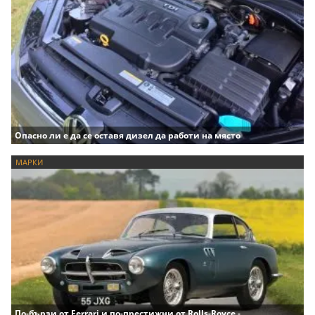
Опасно ли е да се оставя дизел да работи на място
МАРКИ
По-бързи от Ferrari и по-престижни от Rolls-Royce -