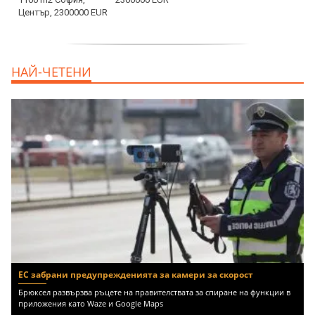
дава под наем, Двустаен апартамент, 55
НАЙ-ЧЕТЕНИ
m2 София, Младост 4, 650 EUR
ЕС забрани предупрежденията за камери за скорост
Брюксел развързва ръцете на правителствата за спиране на функции в
приложения като Waze и Google Maps