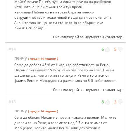
МойтУ момче ПенчУ, пусни една търсачка да разбереш
истината, а не си съчинявай тук врели
некипели.Наблегни на израза Стратегическо
сътрудничество и може някой неща да ти се поизяснят!
Ако и тогава нищо не ти стане ясно се обърни към
личния си лекар...
Сигнализирай за неуместен коментар
#14
6
5
пенчу
( преди 14 години )
Само да добавя 45 % от Нисан са собственост на Рено.
Нисан притежават 15 % от Рено без право на глас. Нисан
щеше да фалира и тогава го изкупи Рено и го спаси от
фалит. Рено и Мерцедес си размениха по 3 % собственост.
Сигнализирай за неуместен коментар
#13
8
3
пенчу
( преди 14 години )
Сега да обясня Нисан не правят никакви дизели. Малките
дизели са на Рено, а големите над 2.5 л. ги взимат от
Мерцедес. Новите малки бензинови двигатели в