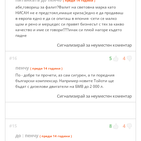
( преди 14 години )
абе,говориш за фалит?Фалит на световна марка като
НИСАН не е предстоял,имаше криза;)едно е да продаваш
в европа едно е да се опиташ в япония -сети се малко
щом и рено и мерцедес си правят бизнесът с тях за какво
качество и име се говори!???инак си плюй нагоре където
падне
Сигнализирай за неуместен коментар
#16
5
4
пенчу
( преди 14 години )
По - добре ти прочети, аз сам сигурен, а ти поредния
български комплексар. Например новите Тойоти ще
бъдат с дизелови двигатели на БМВ до 2 000 л.
Сигнализирай за неуместен коментар
#15
8
4
до : пенчу
( преди 14 години )