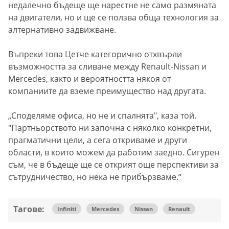
недалечно бъдеще ще нарестне не само размяната
на двигатели, но и ще се ползва обща технология за
алтернативно задвижване.
Въпреки това Цетче категорично отхвърли
възможността за сливане между Renault-Nissan и
Mercedes, както и вероятността някоя от
компаниите да вземе преимущество над другата.
„Споделяме офиса, но не и спалнята", каза той.
"Партньорството ни започна с няколко конкретни,
прагматични цели, а сега откриваме и други
области, в които можем да работим заедно. Сигурен
съм, че в бъдеще ще се открият още перспективи за
сътрудничество, но нека не прибързваме.“
Тагове:
Infiniti
Mercedes
Nissan
Renault