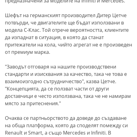
предназначени за моделите на Infiniti и Mercedes.
Шефът на германският производител Дитер Цетче
потвърди, че двигателите ще бъдат използвани в
модела C-Клас. Той отрече вероятността, клиентите
да изпаднат в ситуация, в която да станат
притежатели на кола, чийто агрегат не е произведен
от премиум марка.
"Заводът отговаря на нашите производствени
стандарти и изисквания за качество, така че това е
взаимоизгодно сътрудничество", казва Цетче.
"Концепцията, да се ползват части от други
доставчици е често използвана, така че не намирам
място за притеснения."
Очаква се партньорството да доведе до създаване
на обща платформа, която да споделят помежду си
Renault и Smart, а също Mercedes и Infiniti. В