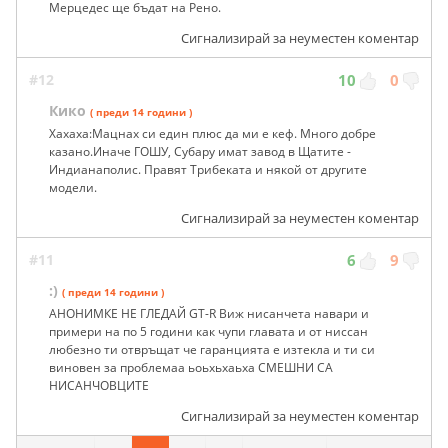
Мерцедес ще бъдат на Рено.
Сигнализирай за неуместен коментар
#12
10
0
Кико
( преди 14 години )
Хахаха:Мацнах си един плюс да ми е кеф. Много добре
казано.Иначе ГОШУ, Субару имат завод в Щатите -
Индианаполис. Правят Трибеката и някой от другите
модели.
Сигнализирай за неуместен коментар
#11
6
9
:)
( преди 14 години )
АНОНИМКЕ НЕ ГЛЕДАЙ GT-R Виж нисанчета навари и
примери на по 5 години как чупи главата и от ниссан
любезно ти отвръщат че гаранцията е изтекла и ти си
виновен за проблемаа ьоьхьхаьха СМЕШНИ СА
НИСАНЧОВЦИТЕ
Сигнализирай за неуместен коментар