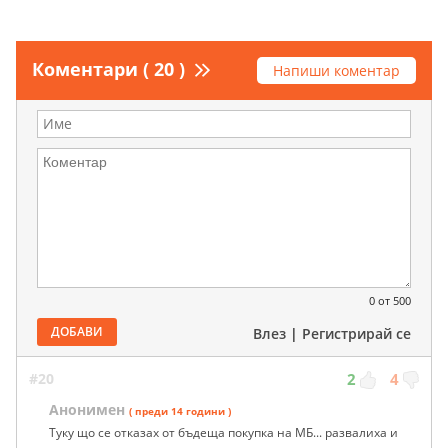
Коментари ( 20 )
Напиши коментар
0
от 500
ДОБАВИ
Влез
|
Регистрирай се
#20
2
4
Анонимен
( преди 14 години )
Туку що се отказах от бъдеща покупка на МБ... развалиха и