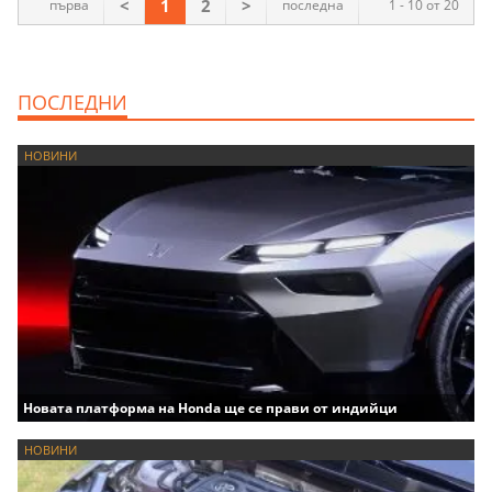
<
1
2
>
първа
последна
1 - 10 от 20
ПОСЛЕДНИ
НОВИНИ
Новата платформа на Honda ще се прави от индийци
НОВИНИ