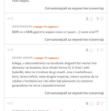
тази марка..
Сигнализирай за неуместен коментар
#19
2
5
аззззззззз
( преди 14 години )
БМВ си е БМВ,другите марки нека се гушат... ;) нали или???
Сигнализирай за неуместен коментар
#18
6
1
zoom-zoom
( преди 14 години )
kolega, v obozna4enieto na korabnite dvigateli litri nema! ima
diametur na butaloto, broi cilindri forma (V, in line) i edni
bukvi4ki, deto ne ti trebvat da gi znae6...ima i marka!bravo
benz, bravo infiniti, neka drugite treperqt...iskam sq bmw da se
sdu6at s honda/acura i da vidim kak planovete za svetovno
gospodstvo na vw se razpadat krasivo!
Сигнализирай за неуместен коментар
#17
8
2
питанката до пенчо