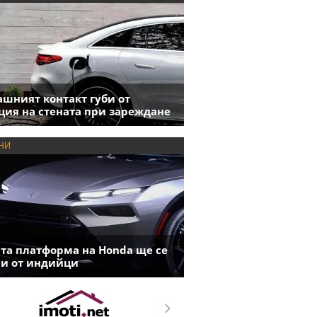
шният контакт губи от
ция на стената при зареждане
НИ
та платформа на Honda ще се
и от индийци