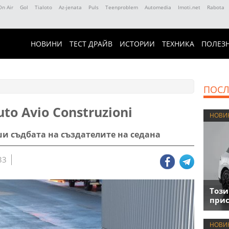
On Air
Gol
Tialoto
Az-jenata
Puls
Teenproblem
Automedia
Imoti.net
Rabota
НОВИНИ
ТЕСТ ДРАЙВ
ИСТОРИИ
ТЕХНИКА
ПОЛЕЗ
ПОСЛ
to Avio Construzioni
НОВИ
еши съдбата на създателите на седана
33
Този
прис
НОВИ