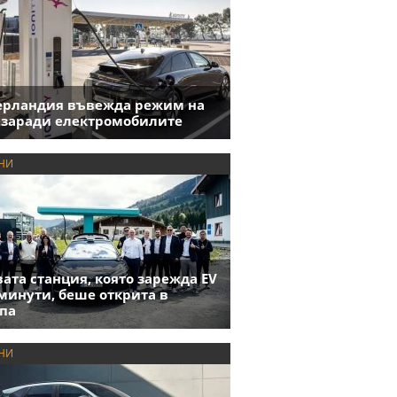
ерландия въвежда режим на
 заради електромобилите
НИ
ата станция, която зарежда EV
 минути, беше открита в
па
НИ