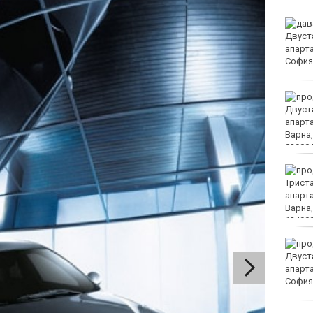
МО: Дронът край
Кардам най-вероятно е
"Майя" и е широко
използван от Украйна
Хороскоп за 9 август
2026
Медицински
хеликоптери проведоха
две успешни операции
Нови 45 курсанти бяха
посрещнати във
Военноморското
училище във Варна