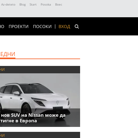
Az-deteto
Blog
Start
Posoka
Boec
НО
ПРОЕКТИ
ПОСОКИ
ВХОД
ЕДНИ
НИ
 нов SUV на Nissan може да
тигне в Европа
НИ