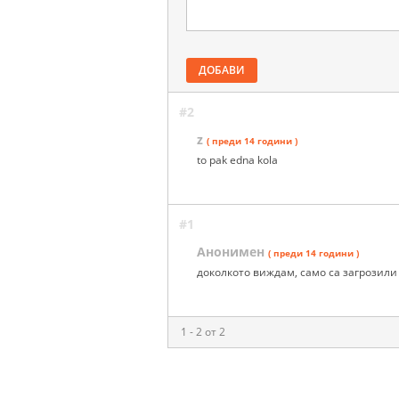
ДОБАВИ
#2
z
( преди 14 години )
to pak edna kola
#1
Анонимен
( преди 14 години )
доколкото виждам, само са загрозили
1 - 2 от 2