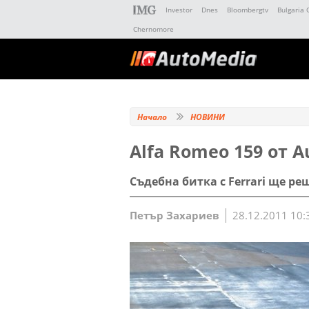
Investor
Dnes
Bloombergtv
Bulgaria 
Chernomore
Начало
НОВИНИ
Alfa Romeo 159 от Au
Съдебна битка с Ferrari ще р
Петър Захариев
28.12.2011 10: