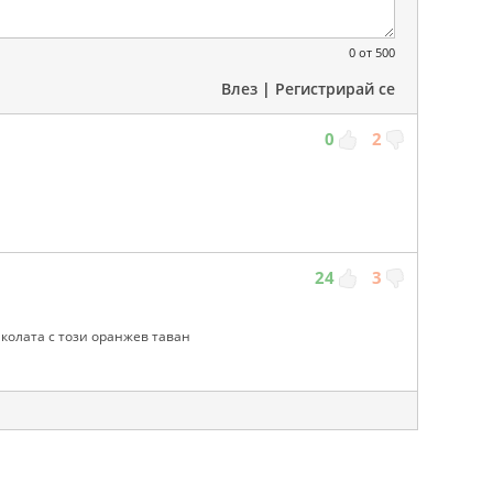
0
от 500
Влез
|
Регистрирай се
0
2
24
3
 колата с този оранжев таван