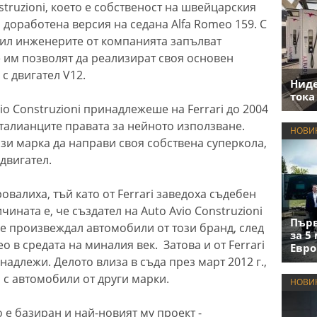
struzioni, което е собственост на швейцарския
доработена версия на седана Alfa Romeo 159. С
бил инженерите от компанията запълват
не им позволят да реализират своя основен
с двигател V12.
Нид
тока
io Construzioni принадлежеше на Ferrari до 2004
италианците правата за нейното използване.
НОВИ
зи марка да направи своя собствена суперкола,
 двигател.
валиха, тъй като от Ferrari заведоха съдебен
ичината е, че създател на Auto Avio Construzioni
Първ
 е произвеждал автомобили от този бранд, след
за 5
eo в средата на миналия век. Затова и от Ferrari
Евро
надлежи. Делото влиза в съда през март 2012 г.,
с автомобили от други марки.
НОВИ
то е базиран и най-новият му проект -