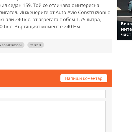
ия седан 159. Той се отличава с интересна
двигател. Инженерите от Auto Avio Construzioni с
али 240 к.с. от агрегата с обем 1.75 литра,
Бенз
00 к.с. Въртящият момент е 240 Нм.
инте
част
o construzioni
ferrari
Напиши коментар