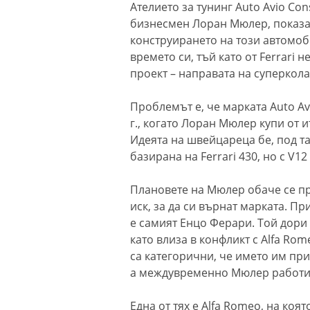
Ателието за тунинг Auto Avio Con
бизнесмен Лоран Мюлер, показа 
конструирането на този автомо
времето си, тъй като от Ferrari 
проект – направата на суперкола 
Проблемът е, че марката Auto Av
г., когато Лоран Мюлер купи от 
Идеята на швейцареца бе, под та
базирана на Ferrari 430, но с V12
Плановете на Мюлер обаче се про
иск, за да си върнат марката. Пр
е самият Енцо Ферари. Той дори
като влиза в конфликт с Alfa Rom
са категорични, че името им при
а междувременно Мюлер работи 
Една от тях е Alfa Romeo, на коя