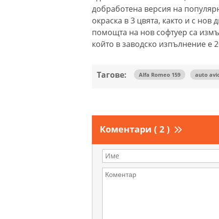
добработена версия на популярн
окраска в 3 цвята, както и с нов 
помощта на нов софтуер са измъкн
който в заводско изпълнение е 2
Тагове:
Alfa Romeo 159
auto avi
Коментари ( 2 )