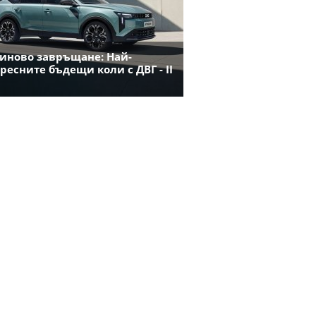
иново завръщане: Най-
ресните бъдещи коли с ДВГ - II