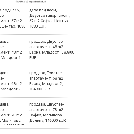
дава под наем,
УЕФА
Двустаен апартамент,
цели
67 m2 София, Център,
1080 EUR
продава, Двустаен
Челс
апартамент, 48 m2
наци
Варна, Младост 1, 83900
Влад
EUR
поло
продава, Тристаен
Няма
апартамент, 68 m2
Ливъ
Варна, Младост 2,
евро
134900 EUR
продава, Двустаен
Огро
апартамент, 73 m2
спол
София, Малинова
Долина, 146000 EUR