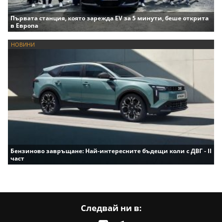
Първата станция, която зарежда EV за 5 минути, беше открита
в Европа
НОВИНИ
Бензиново завръщане: Най-интересните бъдещи коли с ДВГ - II
част
Следвай ни в: