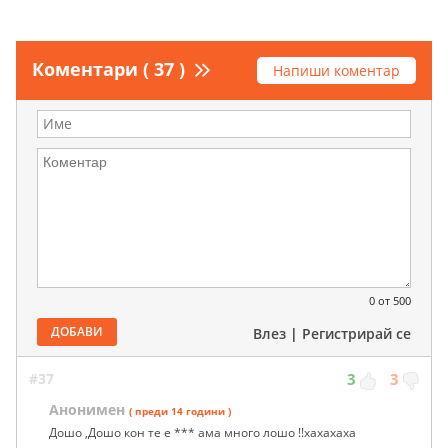
Коментари ( 37 )
Напиши коментар
0
от 500
ДОБАВИ
Влез
|
Регистрирай се
#37
3
3
Анонимен
( преди 14 години )
Дошо ,Дошо кон те е *** ама много лошо !!хахахаха