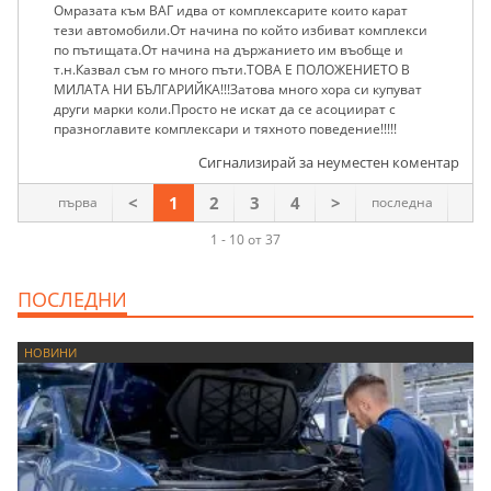
Омразата към ВАГ идва от комплексарите които карат
тези автомобили.От начина по който избиват комплекси
по пътищата.От начина на държанието им въобще и
т.н.Казвал съм го много пъти.ТОВА Е ПОЛОЖЕНИЕТО В
МИЛАТА НИ БЪЛГАРИЙКА!!!Затова много хора си купуват
други марки коли.Просто не искат да се асоциират с
празноглавите комплексари и тяхното поведение!!!!!
Сигнализирай за неуместен коментар
<
1
2
3
4
>
първа
последна
1 - 10 от 37
ПОСЛЕДНИ
НОВИНИ