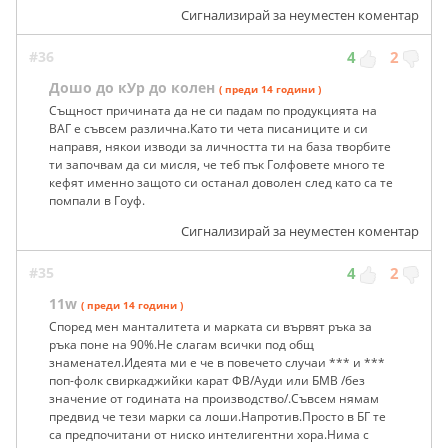
Сигнализирай за неуместен коментар
#36
4
2
Дошо до кУр до колен
( преди 14 години )
Същност причината да не си падам по продукцията на
ВАГ е съвсем различна.Като ти чета писаниците и си
направя, някои изводи за личността ти на база творбите
ти започвам да си мисля, че теб пък Голфовете много те
кефят именно защото си останал доволен след като са те
помпали в Гоуф.
Сигнализирай за неуместен коментар
#35
4
2
11w
( преди 14 години )
Според мен манталитета и марката си вървят ръка за
ръка поне на 90%.Не слагам всички под общ
знаменател.Идеята ми е че в повечето случаи *** и ***
поп-фолк свиркаджийки карат ФВ/Ауди или БМВ /без
значение от годината на производство/.Съвсем нямам
предвид че тези марки са лоши.Напротив.Просто в БГ те
са предпочитани от ниско интелигентни хора.Нима с