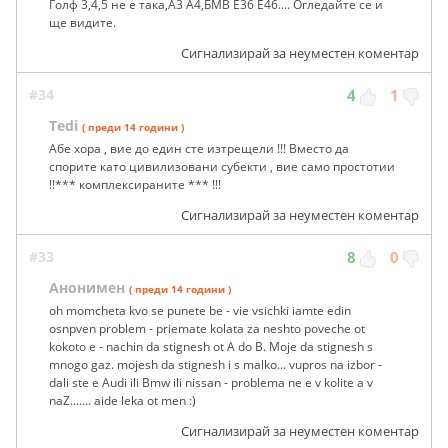
Голф 3,4,5 не е така,А3 А4,БМВ Е36 Е46.... Огледайте се и
ще видите.
Сигнализирай за неуместен коментар
#34
4
1
Tedi
( преди 14 години )
Абе хора , вие до един сте изтрещели !!! Вместо да
спорите като цивилизовани субекти , вие само простотии
!!*** комплексираните *** !!!
Сигнализирай за неуместен коментар
#33
8
0
Анонимен
( преди 14 години )
oh momcheta kvo se punete be - vie vsichki iamte edin
osnpven problem - priemate kolata za neshto poveche ot
kokoto e - nachin da stignesh ot A do B. Moje da stignesh s
mnogo gaz. mojesh da stignesh i s malko... vupros na izbor -
dali ste e Audi ili Bmw ili nissan - problema ne e v kolite a v
naZ....... aide leka ot men :)
Сигнализирай за неуместен коментар