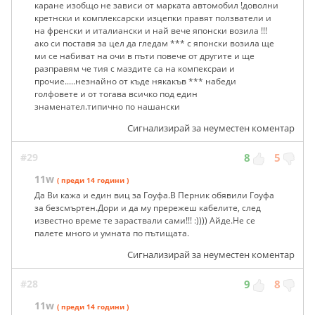
каране изобщо не зависи от марката автомобил !доволни
кретнски и комплексарски изцепки правят ползватели и
на френски и италиански и най вече японски возила !!!
ако си поставя за цел да гледам *** с японски возила ще
ми се набиват на очи в пъти повече от другите и ще
разправям че тия с маздите са на компексраи и
прочие.....незнайно от къде някакъв *** набеди
голфовете и от тогава всичко под един
знаменател.типично по нашански
Сигнализирай за неуместен коментар
#29
8
5
11w
( преди 14 години )
Да Ви кажа и един виц за Гоуфа.В Перник обявили Гоуфа
за безсмъртен.Дори и да му прережеш кабелите, след
известно време те зараствали сами!!! :)))) Айде.Не се
палете много и умната по пътищата.
Сигнализирай за неуместен коментар
#28
9
8
11w
( преди 14 години )