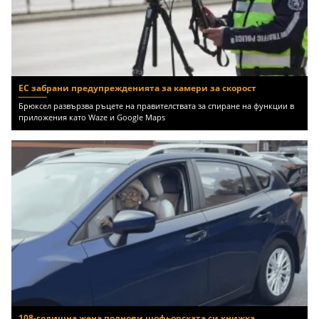
ЕС забрани предупрежденията за камери за скорост
Брюксел развързва ръцете на правителствата за спиране на функции в
приложения като Waze и Google Maps
108-годишна жена поднови шофьорската си книжка