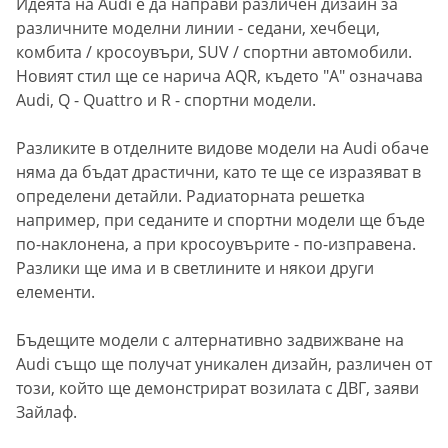
Идеята на Audi е да направи различен дизайн за
различните моделни линии - седани, хечбеци,
комбита / кросоувъри, SUV / спортни автомобили.
Новият стил ще се нарича AQR, където "А" означава
Audi, Q - Quattro и R - спортни модели.
Разликите в отделните видове модели на Audi обаче
няма да бъдат драстични, като те ще се изразяват в
определени детайли. Радиаторната решетка
например, при седаните и спортни модели ще бъде
по-наклонена, а при кросоувърите - по-изправена.
Разлики ще има и в светлините и някои други
елементи.
Бъдещите модели с алтернативно задвижване на
Audi също ще получат уникален дизайн, различен от
този, който ще демонстрират возилата с ДВГ, заяви
Зайлаф.