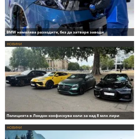
BMW намалява разходите, без да затваря заводи
НОВИНИ
Полицията в Лондон конфискува коли за над 8 млн лири
НОВИНИ