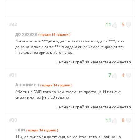
#32
11
5
до хахаха
( преди 14 години )
Логиката ти е ***,все едно ти като кажеш лада са ***,това
да означава че са те *** в лада и си се комлексирал от тях
и такива истории, много тъпо...
Сигнализирай за неуместен коментар
#31
7
4
Анонимен
( преди 14 години )
Абе тия с БМВ-тата са най-големите простаци. И тия със
сивик или голф на 20 години.
Сигнализирай за неуместен коментар
#30
11
8
юпи
( преди 14 години )
11w, аз пък смея да твърдя, че манталитета и начина на