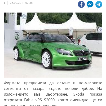
6
26.09.2011 07:38
Фирмата предпочита да остане в по-масовите
сегменти от пазара, където печели добре. На
изложението във Вьортерзее, Skoda показа
откритата Fabia vRS S2000, която очевидно ще си
остане само една концепция.