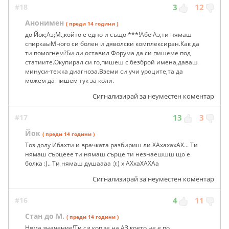
#18
3
12
Анонимен
( преди 14 години )
до Йок;Аз;М.,който е едно и също ***!Абе Аз,ти нямаш
спиркаыМного си болен и дяволски комплексиран.Как да
ти помогнем?Би ли оставил Форума да си пишеме под
статиите.Окупирал си го,пишеш с безброй имена,даваш
минуси-тежка диагноза.Вземи си учи уроците,та да
можем да пишем тук за коли.
Сигнализирай за неуместен коментар
#17
13
3
Йок
( преди 14 години )
Тоз долу Ибахти и врачката разбириш ли ХАхахахАХ... Ти
нямаш сърцеее ти нямаш сърце ти незнаешшш що е
болка :).. Ти нямаш душаааа :):) х АХхаХАХАа
Сигнализирай за неуместен коментар
#16
4
11
Стан до М.
( преди 14 години )
Няма значение!Ти си копие на АЗ,което не е по