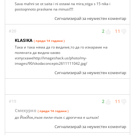
Sava mahni se ot saita i ni ostawi na mira,stiga s 15 nika i
postoqnnoto praskane na minusi!!!!
Сигнализирай за неуместен коментар
#20
2
11
KLASIKA
( преди 14 години )
Така и така няма да го видиме,то да го изкараме на
поляната да видим какво
изпускамеhttp://imageshack.us/photo/my-
images/90/skodaconcepts2611111042.jpg/
Сигнализирай за неуместен коментар
#19
2
11
Смехурко
( преди 14 години )
до ЙокЙок,лъок-лили-лъок с дрогичка е шлъок!
Сигнализирай за неуместен коментар