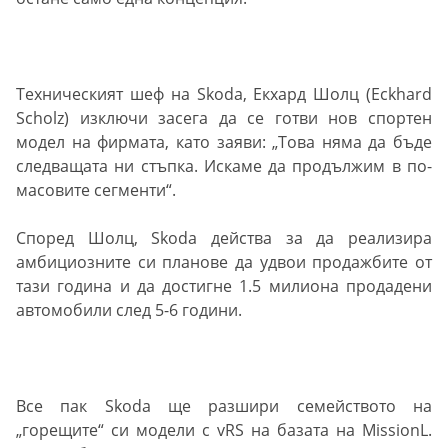
Техническият шеф на Skoda, Екхард Шолц (Eckhard
Scholz) изключи засега да се готви нов спортен
модел на фирмата, като заяви: „Това няма да бъде
следващата ни стъпка. Искаме да продължим в по-
масовите сегменти“.
Според Шолц, Skoda действа за да реализира
амбициозните си планове да удвои продажбите от
тази година и да достигне 1.5 милиона продадени
автомобили след 5-6 години.
Все пак Skoda ще разшири семейството на
„горещите“ си модели с vRS на базата на MissionL.