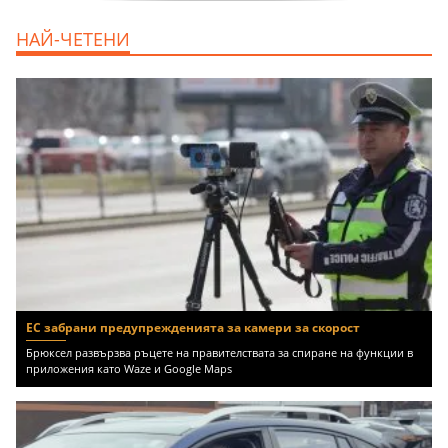
дава под наем, Офис, 100 m2 София,
НАЙ-ЧЕТЕНИ
Център, 800 EUR
ЕС забрани предупрежденията за камери за скорост
Брюксел развързва ръцете на правителствата за спиране на функции в
приложения като Waze и Google Maps