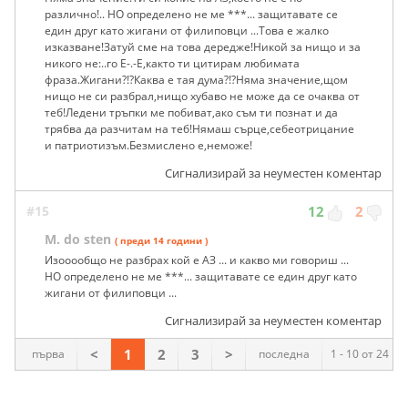
различно!.. НО определено не ме ***... защитавате се
един друг като жигани от филиповци ...Това е жалко
изказване!Затуй сме на това дередже!Никой за нищо и за
никого не:..го Е-.-Е,както ти цитирам любимата
фраза.Жигани?!?Каква е тая дума?!?Няма значение,щом
нищо не си разбрал,нищо хубаво не може да се очаква от
теб!Ледени тръпки ме побиват,ако съм ти познат и да
трябва да разчитам на теб!Нямаш сърце,себеотрицание
и патриотизъм.Безмислено е,неможе!
Сигнализирай за неуместен коментар
#15
12
2
M. do sten
( преди 14 години )
Изооообщо не разбрах кой е АЗ ... и какво ми говориш ...
НО определено не ме ***... защитавате се един друг като
жигани от филиповци ...
Сигнализирай за неуместен коментар
<
1
2
3
>
първа
последна
1 - 10 от 24