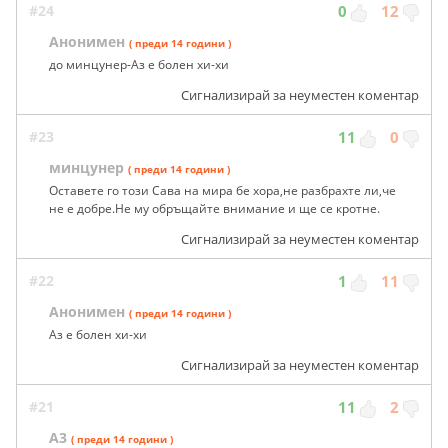
#24
0
12
Анонимен
( преди 14 години )
до минцунер-Аз е болен хи-хи
Сигнализирай за неуместен коментар
#23
11
0
минцунер
( преди 14 години )
Оставете го този Сава на мира бе хора,не разбрахте ли,че
не е добре.Не му обръщайте внимание и ще се кротне.
Сигнализирай за неуместен коментар
#22
1
11
Анонимен
( преди 14 години )
Аз е болен хи-хи
Сигнализирай за неуместен коментар
#21
11
2
A3
( преди 14 години )