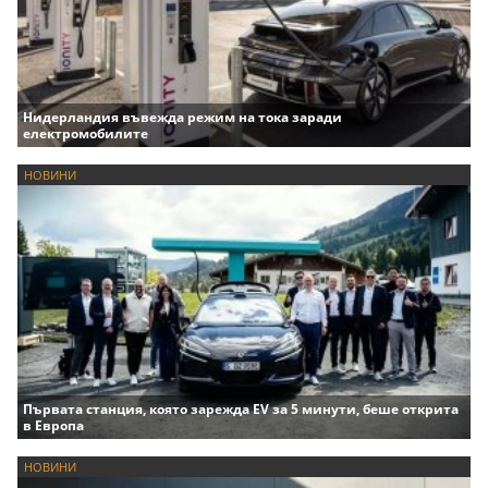
Нидерландия въвежда режим на тока заради
електромобилите
НОВИНИ
Първата станция, която зарежда EV за 5 минути, беше открита
в Европа
НОВИНИ