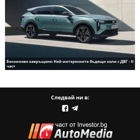
Бензиново завръщане: Най-интересните бъдещи коли с ДВГ - II
част
Следвай ни в: