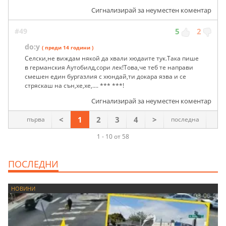
Сигнализирай за неуместен коментар
#49
5
2
do:y
( преди 14 години )
Селски,не виждам някой да хвали хюдаите тук.Така пише
в германския Аутобилд,сори лек!Това,че теб те направи
смешен един бургазлия с хюндай,ти докара язва и се
стряскаш на сън,хе,хе,.... *** ***!
Сигнализирай за неуместен коментар
<
1
2
3
4
>
първа
последна
1 - 10 от 58
ПОСЛЕДНИ
НОВИНИ