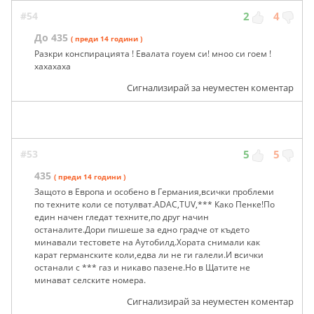
#54
2
4
До 435
( преди 14 години )
Разкри конспирацията ! Евалата гоуем си! мноо си гоем !
хахахаха
Сигнализирай за неуместен коментар
#53
5
5
435
( преди 14 години )
Защото в Европа и особено в Германия,всички проблеми
по техните коли се потулват.ADAC,TUV,*** Како Пенке!По
един начен гледат техните,по друг начин
останалите.Дори пишеше за едно градче от където
минавали тестовете на Аутобилд.Хората снимали как
карат германските коли,едва ли не ги галели.И всички
останали с *** газ и никаво пазене.Но в Щатите не
минават селските номера.
Сигнализирай за неуместен коментар