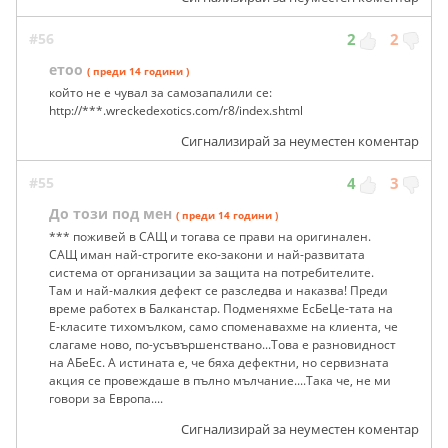
#56
2
2
етоо
( преди 14 години )
който не е чувал за самозапалили се:
http://***.wreckedexotics.com/r8/index.shtml
Сигнализирай за неуместен коментар
#55
4
3
До този под мен
( преди 14 години )
*** поживей в САЩ и тогава се прави на оригинален.
САЩ иман най-строгите еко-закони и най-развитата
система от организации за защита на потребителите.
Там и най-малкия дефект се разследва и наказва! Преди
време работех в Балканстар. Подменяхме ЕсБеЦе-тата на
Е-класите тихомълком, само споменавахме на клиента, че
слагаме ново, по-усъвършенствано...Това е разновидност
на АБеЕс. А истината е, че бяха дефектни, но сервизната
акция се провеждаше в пълно мълчание....Така че, не ми
говори за Европа....
Сигнализирай за неуместен коментар