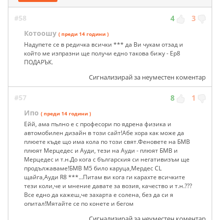
#58
4
3
Котоошу
( преди 14 години )
Надупете се в редичка всички *** да Ви чукам отзад и
който ме изпразни ще получи едно такова бижу - Ер8
ПОДАРЪК.
Сигнализирай за неуместен коментар
#57
8
1
Ипо
( преди 14 години )
Ейй, ама пълно е с професори по ядрена физика и
автомобилен дизайн в този сайт!Абе хора как може да
плюете къде що има кола по този свят.Феновете на БМВ
плюят Мерцедес и Ауди, тези на Ауди - плюят БМВ и
Мерцедес и т.н.До кога с българския си негативизъм ще
продължаваме!БМВ М5 било каруца,Мердес CL
щайга,Ауди R8 ***...Питам ви кога ги карахте всичките
тези коли,че и мнение давате за возия, качество и т.н.???
Все едно да кажеш,че захарта е солена, без да си я
опитал!Мятайте се по конете и бегом
Сигнализирай за неуместен коментар