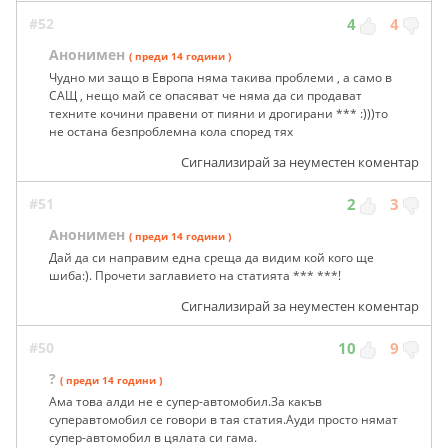
#52
4
4
Анонимен
( преди 14 години )
Чудно ми защо в Европа няма такива проблеми , а само в
САЩ , нещо май се опасяват че няма да си продават
техните кочини правени от пияни и дрогирани *** :)))то
не остана безпроблемна кола според тях
Сигнализирай за неуместен коментар
#51
2
3
Анонимен
( преди 14 години )
Дай да си направим една среща да видим кой кого ще
шиба:). Прочети заглавието на статията *** ***!
Сигнализирай за неуместен коментар
#50
10
9
?
( преди 14 години )
Ама това алди не е супер-автомобил.За какъв
суперавтомобил се говори в тая статия.Ауди просто нямат
супер-автомобил в цялата си гама.