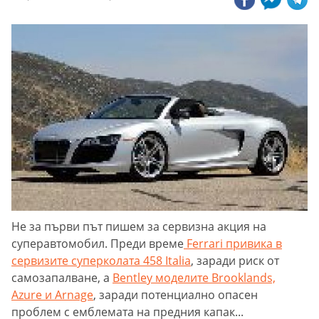
Не за първи път пишем за сервизна акция на
суперавтомобил. Преди време
Ferrari привика в
сервизите суперколата 458 Italia
, заради риск от
самозапалване, а
Bentley моделите Brooklands,
Azure и Arnage
, заради потенциално опасен
проблем с емблемата на предния капак...