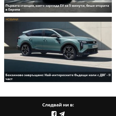
Първата станция, която зарежда EV за 5 минути, беше открита
в Европа
НОВИНИ
Бензиново завръщане: Най-интересните бъдещи коли с ДВГ - II
част
Следвай ни в: