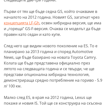
Първи от тях ще бъде седна GS, който очакваме в
началото на 2012 година. Новият GS, загатнат чрез
концепцията LF-Gh
, освен хибридна версия, ще има
и „гореща” GS-F-версия. Очаква се моделът да бъде
правен като седан и като купе.
След него ще видим новото поколение на ES. То е
планирано за 2013 година и според Automotive
News, ще бъде базирано на новата Toyota Camry.
Колата ще бъде представена официално през
лятото на следващата година и се твърди, че ще
представи опционална хибридна технология,
демонстрираща средно потребление на гориво - 5.9
л/ 100 км.
Малко след ES, в края на 2012 година, Lexus ще
покаже и новия IS. Той ще се конструира на скъсена