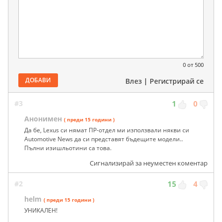
0
от 500
ДОБАВИ
Влез
|
Регистрирай се
#3
1
0
Анонимен
( преди 15 години )
Да бе, Lexus си нямат ПР-отдел ми използвали някви си
Automotive News да си представят бъдещите модели..
Пълни изишльотини са това.
Сигнализирай за неуместен коментар
#2
15
4
helm
( преди 15 години )
УНИКАЛЕН!