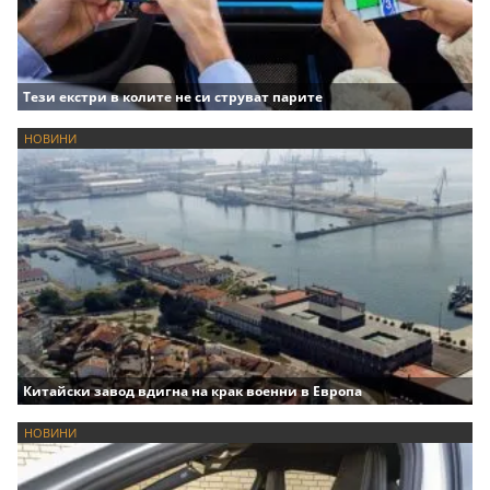
Тези екстри в колите не си струват парите
НОВИНИ
Китайски завод вдигна на крак военни в Европа
НОВИНИ