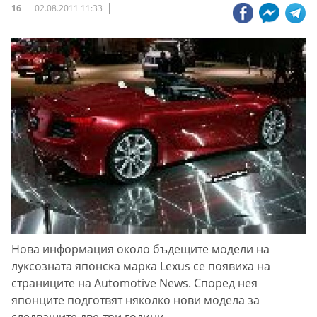
16
02.08.2011 11:33
Нова информация около бъдещите модели на
луксозната японска марка Lexus се появиха на
страниците на Automotive News. Според нея
японците подготвят няколко нови модела за
следващите две-три години.