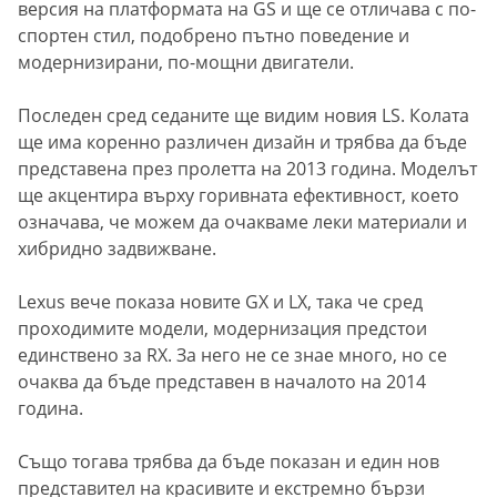
версия на платформата на GS и ще се отличава с по-
спортен стил, подобрено пътно поведение и
модернизирани, по-мощни двигатели.
Последен сред седаните ще видим новия LS. Колата
ще има коренно различен дизайн и трябва да бъде
представена през пролетта на 2013 година. Моделът
ще акцентира върху горивната ефективност, което
означава, че можем да очакваме леки материали и
хибридно задвижване.
Lexus вече показа новите GX и LX, така че сред
проходимите модели, модернизация предстои
единствено за RX. За него не се знае много, но се
очаква да бъде представен в началото на 2014
година.
Също тогава трябва да бъде показан и един нов
представител на красивите и екстремно бързи