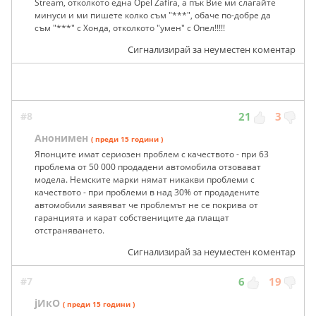
Stream, отколкото една Opel Zafira, а пък Вие ми слагайте
минуси и ми пишете колко съм "***", обаче по-добре да
съм "***" с Хонда, отколкото "умен" с Опел!!!!!
Сигнализирай за неуместен коментар
#8
21
3
Анонимен
( преди 15 години )
Японците имат сериозен проблем с качеството - при 63
проблема от 50 000 продадени автомобила отзовават
модела. Немските марки нямат никакви проблеми с
качеството - при проблеми в над 30% от продадените
автомобили заявяват че проблемът не се покрива от
гаранцията и карат собствениците да плащат
отстраняването.
Сигнализирай за неуместен коментар
#7
6
19
jИкО
( преди 15 години )