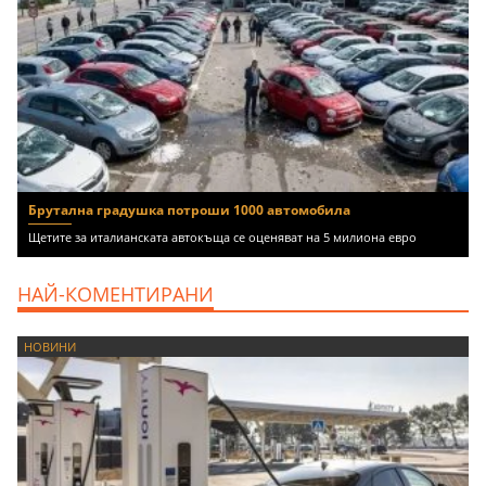
Брутална градушка потроши 1000 автомобила
Щетите за италианската автокъща се оценяват на 5 милиона евро
НАЙ-КОМЕНТИРАНИ
НОВИНИ