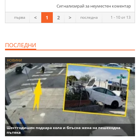
Сигнализирай за неуместен коментар
<
1
2
>
първа
последна
1 - 10 от 13
ПОСЛЕДНИ
НОВИНИ
Шестгодишен подкара кола и блъсна жена на пешеходна
пътека