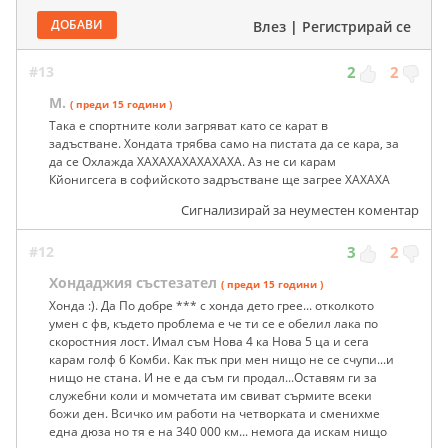
ДОБАВИ
Влез
|
Регистрирай се
#13
2
2
М.
( преди 15 години )
Така е спортните коли загряват като се карат в
задъстване. Хондата трябва само на пистата да се кара, за
да се Охлажда ХАХАХАХАХАХАХА. Аз не си карам
Кйонигсега в софийското задръстване ще загрее ХАХАХА
Сигнализирай за неуместен коментар
#12
3
2
Хондаджия състезател
( преди 15 години )
Хонда :). Да По добре *** с хонда дето грее... отколкото
умен с фв, където проблема е че ти се е обелил лака по
скоростния лост. Имал съм Нова 4 ка Нова 5 ца и сега
карам голф 6 Комби. Как пък при мен нищо не се счупи...и
нищо не стана. И не е да съм ги продал...Оставям ги за
служебни коли и момчетата им свиват сърмите всеки
божи ден. Всичко им работи на четворката и сменихме
една дюза но тя е на 340 000 км... немога да искам нищо