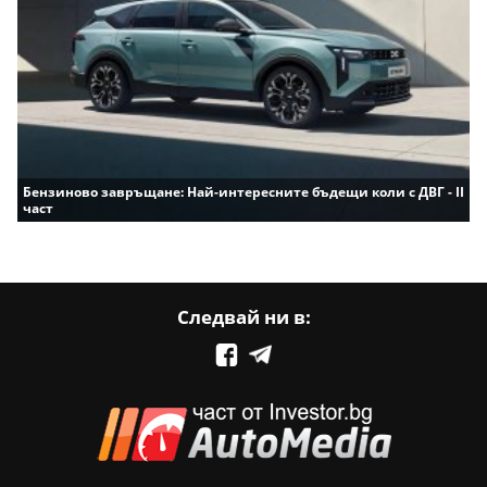
Бензиново завръщане: Най-интересните бъдещи коли с ДВГ - II
част
Следвай ни в: