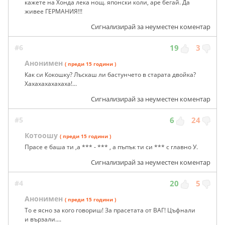
кажете на Хонда лека нощ. японски коли, аре бегай. Да
живее ГЕРМАНИЯ!!!
Сигнализирай за неуместен коментар
#6
19
3
Анонимен
( преди 15 години )
Как си Кокошку? Лъскаш ли бастунчето в старата двойка?
Хахахахахахаха!...
Сигнализирай за неуместен коментар
#5
6
24
Котоошу
( преди 15 години )
Прасе е баша ти ,а *** - *** , а пъпък ти си *** с главно У.
Сигнализирай за неуместен коментар
#4
20
5
Анонимен
( преди 15 години )
То е ясно за кого говориш! За прасетата от ВАГ! Цъфнали
и вързали....