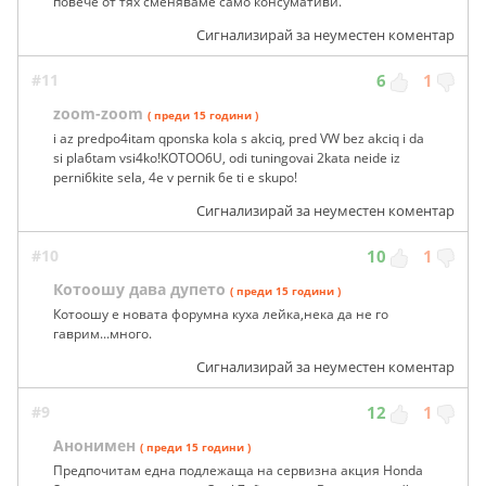
повече от тях сменяваме само консумативи.
Сигнализирай за неуместен коментар
#11
6
1
zoom-zoom
( преди 15 години )
i az predpo4itam qponska kola s akciq, pred VW bez akciq i da
si pla6tam vsi4ko!KOTOO6U, odi tuningovai 2kata neide iz
perni6kite sela, 4e v pernik 6e ti e skupo!
Сигнализирай за неуместен коментар
#10
10
1
Котоошу дава дупето
( преди 15 години )
Котоошу е новата форумна куха лейка,нека да не го
гаврим...много.
Сигнализирай за неуместен коментар
#9
12
1
Анонимен
( преди 15 години )
Предпочитам една подлежаща на сервизна акция Honda