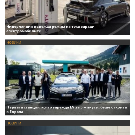
Нидерландия въвежда режим на тока заради
електромобилите
НОВИНИ
Първата станция, която зарежда EV за 5 минути, беше открита
в Европа
НОВИНИ