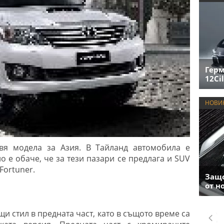
Герм
12Cil
НОВИ
вя модела за Азия. В Тайланд автомобила е
о е обаче, че за тези пазари се предлага и SUV
Fortuner.
Защо
от н
щи стил в предната част, като в същото време са