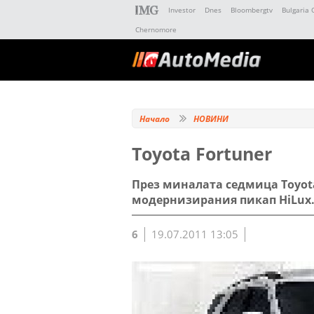
Investor
Dnes
Bloombergtv
Bulgaria 
Chernomore
Начало
НОВИНИ
Toyota Fortuner
През миналата седмица Toyot
модернизирания пикап HiLux
6
19.07.2011 13:05