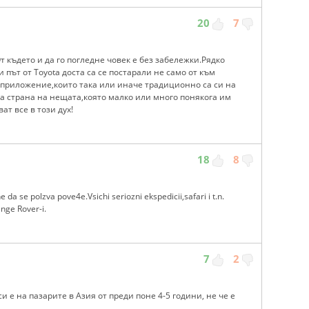
20
7
т където и да го погледне човек е без забележки.Рядко
 път от Toyota доста са се постарали не само от към
 приложение,които така или иначе традиционно са си на
та страна на нещата,която малко или много понякога им
ат все в този дух!
18
8
a se polzva pove4e.Vsichi seriozni ekspedicii,safari i t.n.
nge Rover-i.
7
2
си е на пазарите в Азия от преди поне 4-5 години, не че е