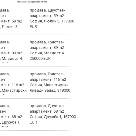
продава, Двустаен
Лошо
апартамент, 59 m2
ще п
София, Люлин 3, 117000
във 
EUR
продава, Тристаен
Брун
апартамент, 89 m2
меди
София, Младост 4,
Севе
250000 EUR
продава, Тристаен
Атра
апартамент, 116 m2
заби
София, Манастирски
ливади Запад, 319000
продава, Двустаен
Спор
апартамент, 68 m2
днес
София, Дружба 1, 167900
EUR