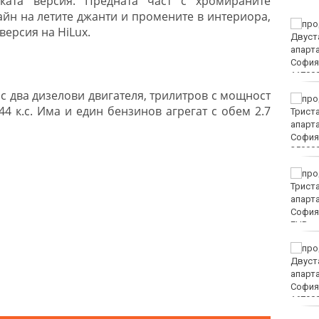
ката версия. Предната част с хромираните
айн на летите джанти и промените в интериора,
Винисиус Жуниор
версия на HiLux.
преподписа с Реал
(Мадрид)
 с два дизелови двигателя, трилитров с мощност
ЦСКА удари с 3:0 Макаби
144 к.с. Има и един бензинов агрегат с обем 2.7
като гост
Тъжна вест! Почина
голямо име в
медицината
EUR
Златото стигна до 4295
долара за унция