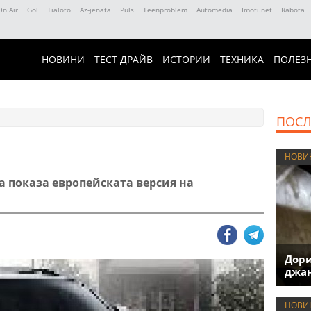
On Air
Gol
Tialoto
Az-jenata
Puls
Teenproblem
Automedia
Imoti.net
Rabota
НОВИНИ
ТЕСТ ДРАЙВ
ИСТОРИИ
ТЕХНИКА
ПОЛЕЗ
ПОСЛ
НОВИ
a показа европейската версия на
.
Дори
джан
НОВИ