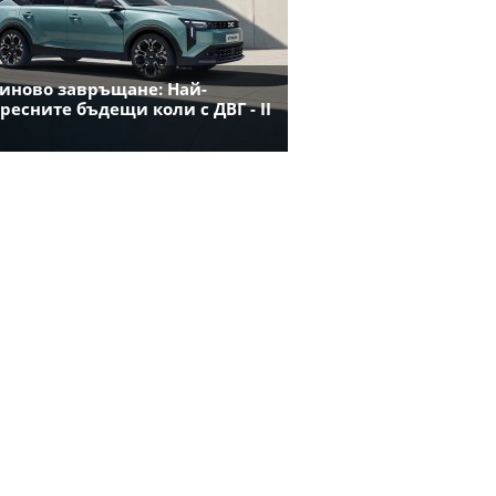
иново завръщане: Най-
ресните бъдещи коли с ДВГ - II