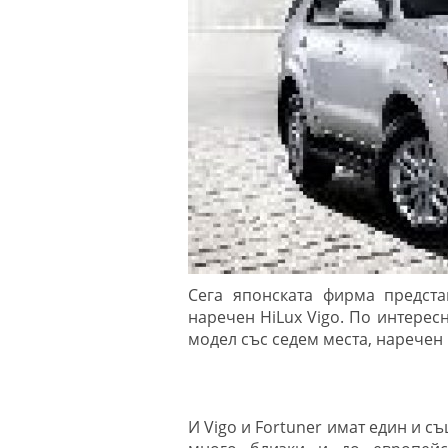
Сега японската фирма предста
наречен HiLux Vigo. По интересн
модел със седем места, наречен 
И Vigo и Fortuner имат един и съ