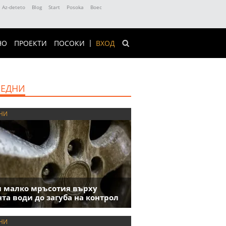
Az-deteto
Blog
Start
Posoka
Boec
НО
ПРОЕКТИ
ПОСОКИ
ВХОД
ЕДНИ
НИ
 малко мръсотия върху
та води до загуба на контрол
НИ