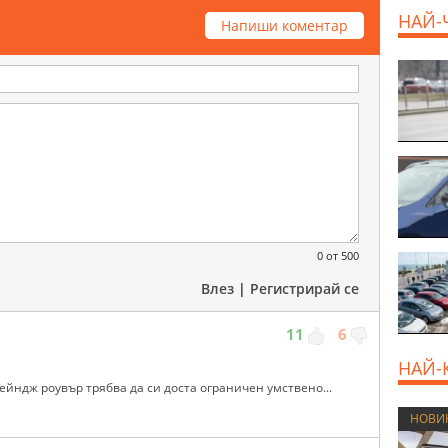
НАЙ-
Напиши коментар
800 E
0
от 500
Влез
|
Регистрирай се
11
6
НАЙ-
ейндж роувър трябва да си доста ограничен умствено...
НОВИ