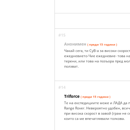
#15
Анонимен
( преди 15 години )
Чакай сега, ти СуВ-а за високи скоро
ежедневието-Чие ежедневие- това на
терени, или това на позъора пред мо
ползват.
#14
Triforce
( преди 15 години )
Те на експедициите може и ЛАДА да п
Range Rover. Невероятно удобен, всич
при висока скорост в завой (грам не 
които са ме впечатлявали толкова.