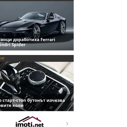
анци доработиха Ferrari
indri Spider
НИ
 старт-стоп бутонът изчезва
овите коли