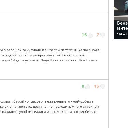
Бенз
инте
част
16
7
сти в завой ли го купуваш или за тежки терени.Какво значи
 този,който трябва да пресича тежки и екстремни
ловете? Я да се уточним.Лада Нива не ползват.Все Тойота
8
15
олзват. Серийно, масово, в ежедневието - най-добър е
ко си е на мястото, достатъчно проходим, много стабилен
се накланя), удобни седалки и т.н. Малко са автомобилите,