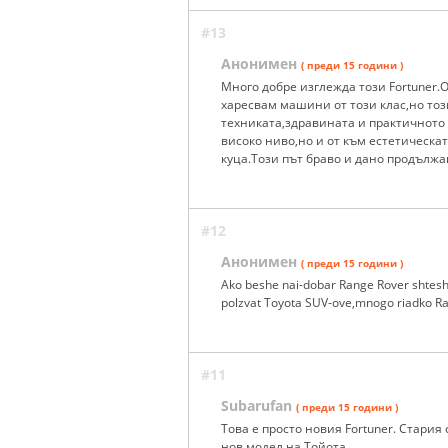
#13
Анонимен
( преди 15 години )
Много добре изглежда този Fortuner.О
харесвам машини от този клас,но този
техниката,здравината и практичното
високо ниво,но и от към естетическа
куца.Този път браво и дано продължав
#12
Анонимен
( преди 15 години )
Ako beshe nai-dobar Range Rover shteshe d
polzvat Toyota SUV-ove,mnogo riadko Ra
#11
Subarufan
( преди 15 години )
Това е просто новия Fortuner. Стария 
нов модел на Тойота...