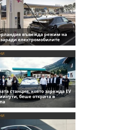
ерландия въвежда режим на
 заради електромобилите
НИ
ата станция, която зарежда EV
 минути, беше открита в
па
НИ