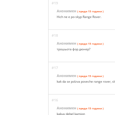
#19
Анонимен
( преди 15 години )
Hich ne e po-skyp Range Rover.
#18
Анонимен
( преди 15 години )
трошьота фор дюнер?
#17
Анонимен
( преди 15 години )
kak da se polzva poveche range rover, sl
#16
Анонимен
( преди 15 години )
kakuv debel kamion