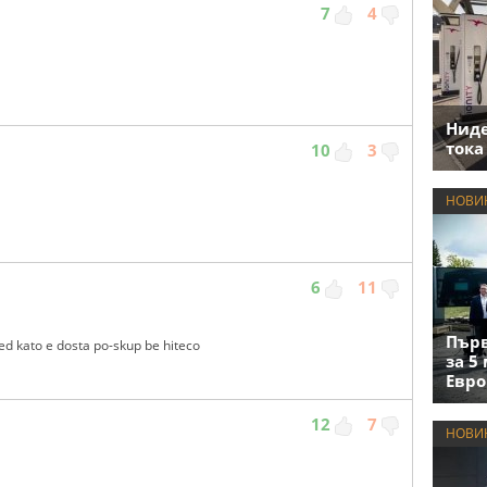
7
4
Нид
тока
10
3
НОВИ
6
11
Първ
ed kato e dosta po-skup be hiteco
за 5
Евро
12
7
НОВИ