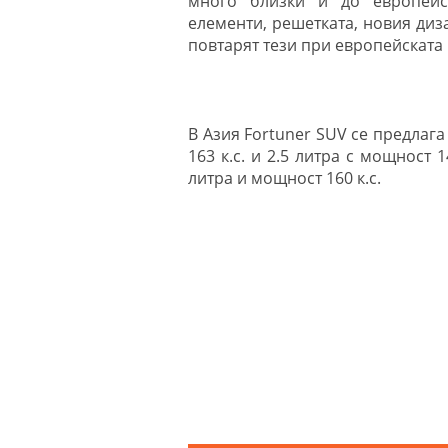
много близки и до европейс
елементи, решетката, новия диз
повтарят тези при европейската 
В Азия Fortuner SUV се предлага
163 к.с. и 2.5 литра с мощност 
литра и мощност 160 к.с.