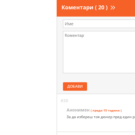
Коментари ( 20 )
ДОБАВИ
#20
Анонимен
( преди 15 години )
За да избереш тоя дюнер пред един р