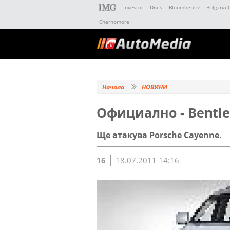
Investor
Dnes
Bloombergtv
Bulgaria 
Chernomore
Начало
НОВИНИ
Официално - Bentle
Ще атакува Porsche Cayenne.
16
18.07.2011 14:16