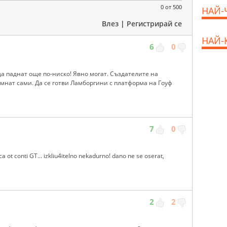
0
от 500
НАЙ-
Влез
|
Регистрирай се
НАЙ-
6
0
 да паднат още по-ниско! Явно могат. Създателите на
ъмнат сами. Да се готви Ламборгини с платформа на Гоуф
7
0
 ot conti GT... izkliu4itelno nekadurno! dano ne se oserat,
2
2