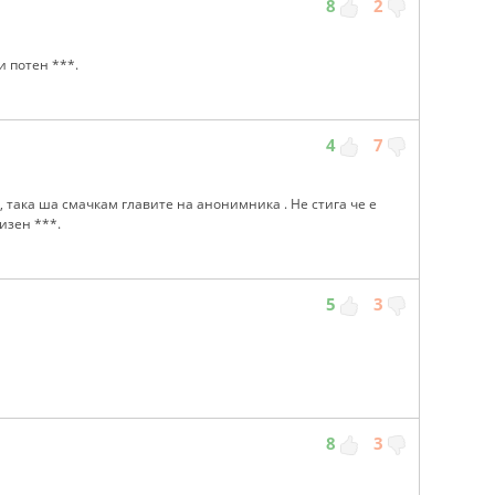
8
2
 потен ***.
4
7
, така ша смачкам главите на анонимника . Не стига че е
изен ***.
5
3
8
3