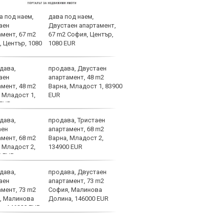
дава под наем,
Инте
Двустаен апартамент,
Джоу
67 m2 София, Център,
40 м
1080 EUR
продава, Двустаен
Амор
апартамент, 48 m2
Челс
Варна, Младост 1, 83900
път
EUR
продава, Тристаен
Обра
апартамент, 68 m2
пусн
Варна, Младост 2,
134900 EUR
продава, Двустаен
Хорх
апартамент, 73 m2
завр
София, Малинова
Долина, 146000 EUR