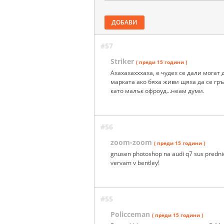
ДОБАВИ
#57
Striker
( преди 15 години )
Ахахахахххаха, е чудех се дали могат
марката ако бяха живи щяха да се гр
като малък офроуд...неам думи.
#56
zoom-zoom
( преди 15 години )
gnusen photoshop na audi q7 sus prednica
vervam v bentley!
#55
Policceman
( преди 15 години )