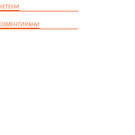
дава под наем, Офис,
ЧЕТЕНИ
100 m2 София, Център,
800 EUR
КОМЕНТИРАНИ