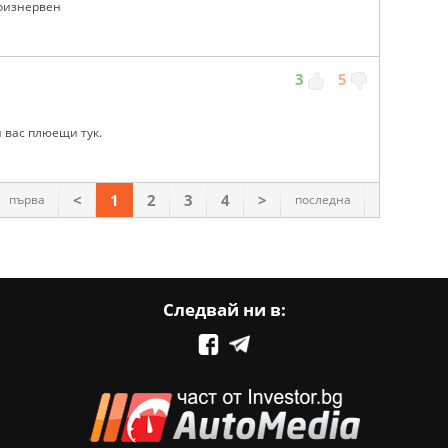
поизнервен
3
5
 вас плюещи тук.
<
1
2
3
4
>
първа
последна
Следвай ни в: