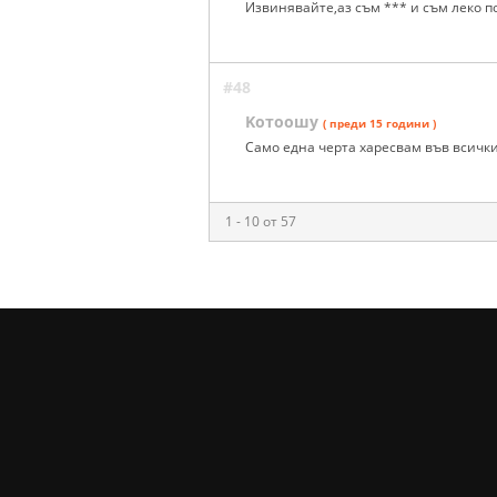
Извинявайте,аз съм *** и съм леко 
#48
Koтоошу
( преди 15 години )
Само една черта харесвам във всички
1 - 10 от 57