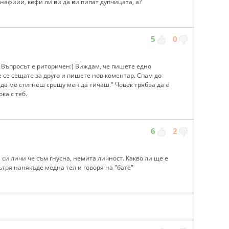
анафиии, кефи ли ви да ви пипат дупчицата, а?
5
0
 Въпросът е риторичен:) Виждам, че пишете едно
 се сещате за друго и пишете нов коментар. Спам до
 да ме стигнеш срещу мен да тичаш." Човек трябва да е
ка с теб.
6
2
 си личи че съм гнусна, немита личност. Какво ли ще е
ътря нанякъде медна тел и говоря на "бате"