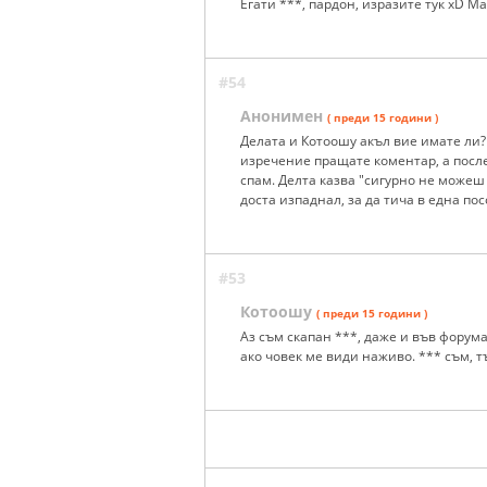
Eгати ***, пардон, изразите тук xD М
#54
Анонимен
( преди 15 години )
Делата и Котоошу акъл вие имате ли?
изречение пращате коментар, а после
спам. Делта казва "сигурно не можеш
доста изпаднал, за да тича в една посо
#53
Котоошу
( преди 15 години )
Аз съм скапан ***, даже и във форума
ако човек ме види наживо. *** съм, т