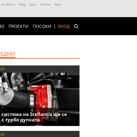
Az-deteto
Blog
Start
Posoka
Boec
НО
ПРОЕКТИ
ПОСОКИ
ВХОД
ЕДНИ
НИ
 система на Stellantis ще се
 с турбо дупката
НИ