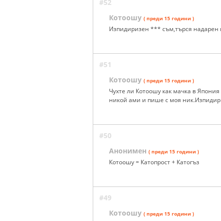
#52
Котоошу
( преди 15 години )
Изпидиризен *** съм,търся надарен и
#51
Котоошу
( преди 15 години )
Чухте ли Котоошу как мачка в Япония 
никой ами и пише с моя ник.Изпидир
#50
Анонимен
( преди 15 години )
Котоошу = Катопрост + Катогъз
#49
Котоошу
( преди 15 години )