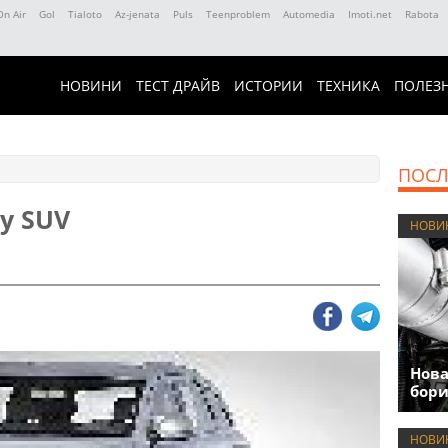
On Air
Gol
Tialoto
Az-jenata
Puls
Teenproblem
Automedia
Imoti.net
Rabota
НОВИНИ
ТЕСТ ДРАЙВ
ИСТОРИИ
ТЕХНИКА
ПОЛЕЗ
ПОСЛ
y SUV
НОВИ
Нова
бори
НОВИ