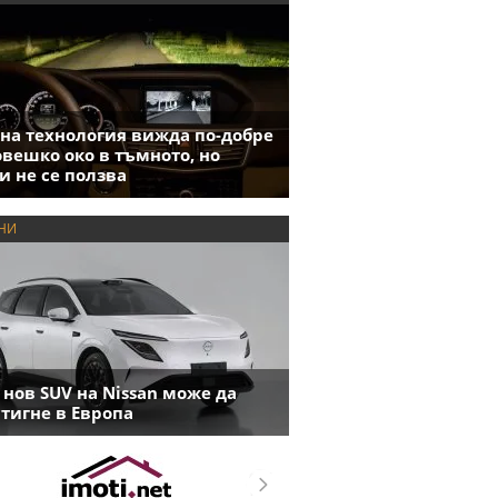
на технология вижда по-добре
овешко око в тъмното, но
и не се ползва
НИ
 нов SUV на Nissan може да
тигне в Европа