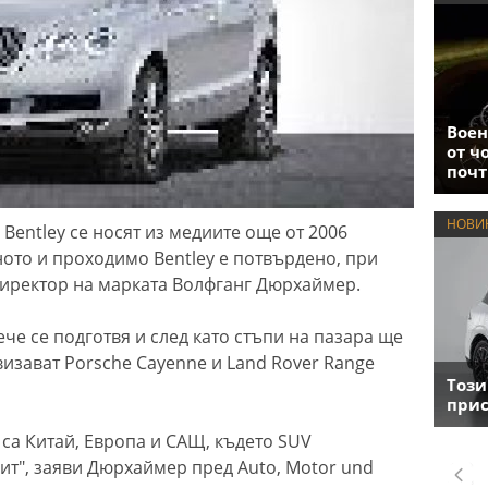
Воен
от ч
почт
НОВИ
 Bentley се носят из медиите още от 2006
ното и проходимо Bentley е потвърдено, при
директор на марката Волфганг Дюрхаймер.
ече се подготвя и след като стъпи на пазара ще
двизават Porsche Cayenne и Land Rover Range
Този
прис
 са Китай, Европа и САЩ, където SUV
ит", заяви Дюрхаймер пред Auto, Motor und