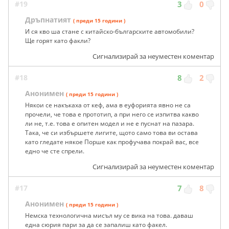
#19
3
0
Дръпнатият
( преди 15 години )
И ся кво ша стане с китайско-българските автомобили?
Ще горят като факли?
Сигнализирай за неуместен коментар
#18
8
2
Анонимен
( преди 15 години )
Някои се накъкаха от кеф, ама в еуфорията явно не са
прочели, че това е прототип, а при него се изпитва какво
ли не, т.е. това е опитен модел и не е пуснат на пазара.
Така, че си избършете лигите, щото само това ви остава
като гледате някое Порше как профучава покрай вас, все
едно че сте спрели.
Сигнализирай за неуместен коментар
#17
7
8
Анонимен
( преди 15 години )
Немска технологична мисъл му се вика на това. даваш
една сюрия пари за да се запалиш като факел.