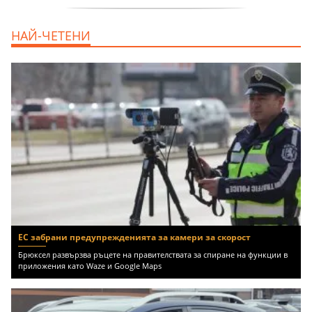
продава, Тристаен апартамент, 68 m2
НАЙ-ЧЕТЕНИ
Варна, Възраждане 3, 119900 EUR
ЕС забрани предупрежденията за камери за скорост
Брюксел развързва ръцете на правителствата за спиране на функции в
приложения като Waze и Google Maps