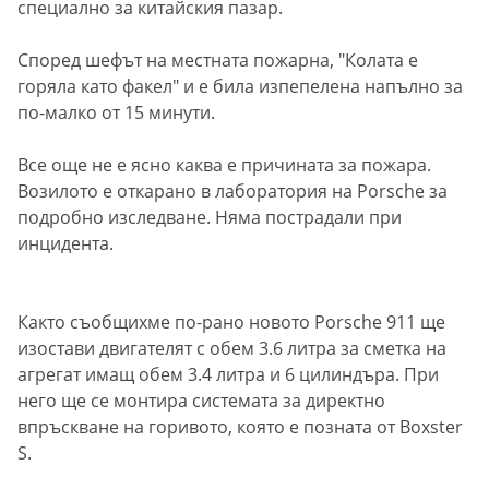
специално за китайския пазар.
Според шефът на местната пожарна, "Колата е
горяла като факел" и е била изпепелена напълно за
по-малко от 15 минути.
Все още не е ясно каква е причината за пожара.
Возилото е откарано в лаборатория на Porsche за
подробно изследване. Няма пострадали при
инцидента.
Както съобщихме по-рано новото Porsche 911 ще
изостави двигателят с обем 3.6 литра за сметка на
агрегат имащ обем 3.4 литра и 6 цилиндъра. При
него ще се монтира системата за директно
впръскване на горивото, която е позната от Boxster
S.