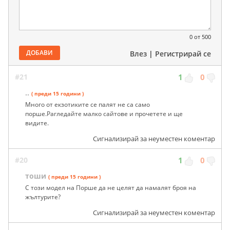
0
от 500
ДОБАВИ
Влез
|
Регистрирай се
#21
1
0
..
( преди 15 години )
Много от екзотиките се палят не са само
порше.Рагледайте малко сайтове и прочетете и ще
видите.
Сигнализирай за неуместен коментар
#20
1
0
тоши
( преди 15 години )
С този модел на Порше да не целят да намалят броя на
жълтурите?
Сигнализирай за неуместен коментар