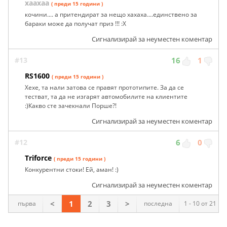
хаахаа
( преди 15 години )
кочини.... а притендират за нещо хахаха....единствено за
бараки може да получат приз !!! :Х
Сигнализирай за неуместен коментар
#13
16
1
RS1600
( преди 15 години )
Хехе, та нали затова се правят прототипите. За да се
тестват, та да не изгарят автомобилите на клиентите
:)Какво сте зачекнали Порше?!
Сигнализирай за неуместен коментар
#12
6
0
Triforce
( преди 15 години )
Конкуpентни стоки! Ей, аман! :)
Сигнализирай за неуместен коментар
<
1
2
3
>
първа
последна
1 - 10 от 21