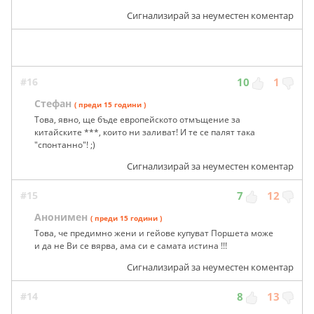
Сигнализирай за неуместен коментар
#16
10
1
Стефан
( преди 15 години )
Това, явно, ще бъде европейското отмъщение за
китайските ***, които ни заливат! И те се палят така
"спонтанно"! ;)
Сигнализирай за неуместен коментар
#15
7
12
Анонимен
( преди 15 години )
Това, че предимно жени и гейове купуват Поршета може
и да не Ви се вярва, ама си е самата истина !!!
Сигнализирай за неуместен коментар
#14
8
13