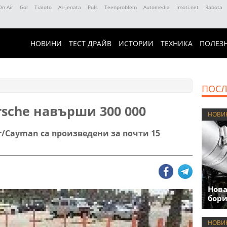
On Air
Gol
Tialoto
Az-jenata
Puls
Teenproblem
Automedia
Imoti.net
Rabota
НОВИНИ
ТЕСТ ДРАЙВ
ИСТОРИИ
ТЕХНИКА
ПОЛЕЗ
ПОСЛ
sche навърши 300 000
НОВИ
r/Cayman са произведени за почти 15
Нова
бори
НОВИ