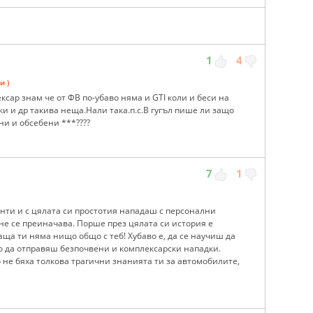
1
4
и )
ксар знам че от ФВ по-убаво няма и GTI коли и беси на
ки и др такива неща.Нали така.п.с.В гугъл пише ли защо
и и обсебени ***????
7
1
нти и с цялата си простотия нападаш с персонални
 не се преиначава. Порше през цялата си история е
баща ти няма нищо общо с теб! Хубаво е, да се научиш да
о да отправяш безпочвени и комплексарски нападки.
о не бяха толкова трагични знанията ти за автомобилите,