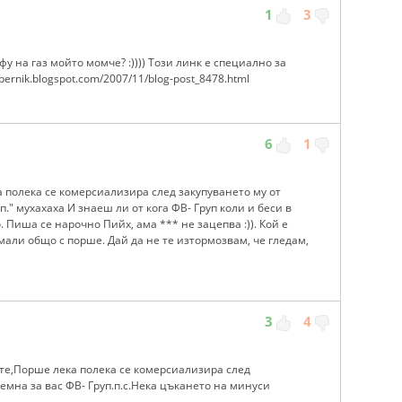
1
3
у на газ мойто момче? :)))) Този линк е специално за
pernik.blogspot.com/2007/11/blog-post_8478.html
6
1
 полека се комерсиализира след закупуването му от
." мухахаха И знаеш ли от кога ФВ- Груп коли и беси в
. Пиша се нарочно Пийх, ама *** не зацепва :)). Кой е
али общо с порше. Дай да не те изтормозвам, че гледам,
3
4
вате,Порше лека полека се комерсиализира след
емна за вас ФВ- Груп.п.с.Нека цъкането на минуси