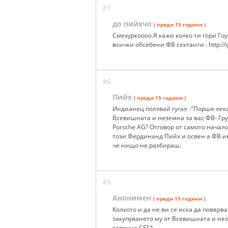
#7
до пийхчо
( преди 15 години )
Смехуркоооо.Я кажи колко ти гори Гоуф
всички обсебени ФВ сектанти : http://i
#6
Пийх
( преди 15 години )
Индианец ползвай гугал -"Порше лека
Всевишната и неземна за вас ФВ- Груп
Porsche AG? Отговор от самото начало
този Фердинанд Пийх и освен а ФВ им
че нищо не разбираш.
#5
Анонимен
( преди 15 години )
Колкото и да не ви се иска да повяр
закупуването му от Всевишната и нез
започне СЕГА