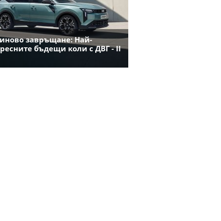
иново завръщане: Най-
ресните бъдещи коли с ДВГ - II