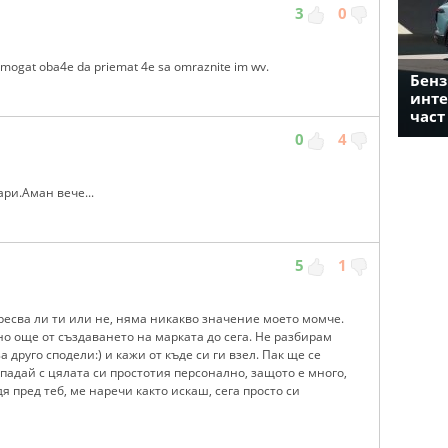
3
0
 mogat oba4e da priemat 4e sa omraznite im wv.
Бенз
инте
част
0
4
ри.Аман вече...
5
1
аресва ли ти или не, няма никакво значение моето момче.
о още от създаването на марката до сега. Не разбирам
 друго сподели:) и кажи от къде си ги взел. Пак ще се
падай с цялата си простотия персонално, защото е много,
я пред теб, ме наречи както искаш, сега просто си