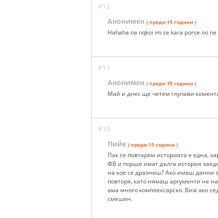
#12
Анонимен
( преди 15 години )
Hahaha na nqkoi im se kara porse no ne
#11
Анонимен
( преди 15 години )
Май и днес ще четем глупави комента
#10
Пийх
( преди 15 години )
Пак се повтарям историята е една, х
ФВ и порше имат дълга история заедн
на кое се дразниш? Ако имаш данни за
повторя, като нямаш аргументи не на
ама много комплексарско. Виж ако сед
смешен.