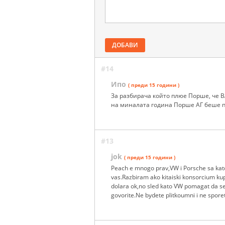
ДОБАВИ
#14
Ипо
( преди 15 години )
За разбирача който плюе Порше, че В
на миналата година Порше АГ беше п
#13
jok
( преди 15 години )
Peach e mnogo prav,VW i Porsche sa kat
vas.Razbiram ako kitaiski konsorcium kup
dolara ok,no sled kato VW pomagat da se
govorite.Ne bydete plitkoumni i ne sporet