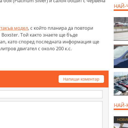
 боя (Platinum Silver) и салон обшит с червена
НАЙ-
 такъв модел
, с който планира да повтори
Boxster. Той както знаете ще бъде
an, като според последната информация ще
итров двигател с около 200 к.с.
Напиши коментар
НАЙ-
НОВИ