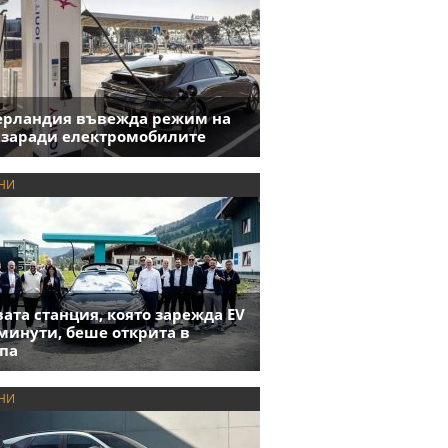
ерландия въвежда режим на
 заради електромобилите
НИ
ата станция, която зарежда EV
 минути, беше открита в
па
НИ