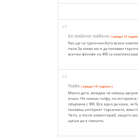
#9
Ех пийхчо пийхчо
( преди 15 годин
Как ще са трагични.Като всеки компле
пътя.За какво ми е да ползвам търсач
всички фенове на ФВ са комплексиран
#8
Пийх
( преди 15 години )
Моето дете, виждам че нямаш аргуме
атаки. Не нямам голфу, но историята
свързана с ФВ. Все едно да кажа, че 
ползваш интернет търсачките, вмест
Чети, а после коментирай, защото ак
щеше да е смешно.