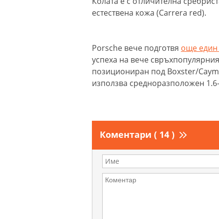
Колата е с отличителна сребриста
естествена кожа (Carrera red).
Porsche вече подготвя
още един
успеха на вече свръхпопулярния 
позициониран под Boxster/Caym
използва средноразположен 1.6-л
Коментари ( 14 )