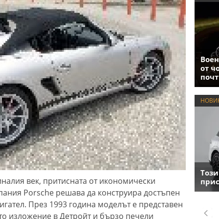
Воен
от ч
почт
НОВИ
Този
иналия век, притисната от икономически
прис
пания Porsche решава да конструира достъпен
гател. През 1993 година моделът е представен
то изложение в Детройт и бързо печели