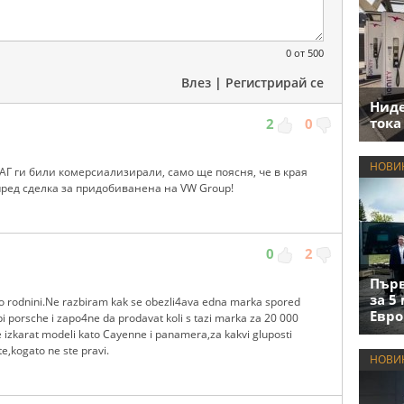
0
от 500
Влез
|
Регистрирай се
Нид
тока
2
0
НОВИ
АГ ги били комерсиализирали, само ще поясня, че в края
ред сделка за придобиванена на VW Group!
0
2
Първ
за 5
o rodnini.Ne razbiram kak se obezli4ava edna marka spored
Евро
i porsche i zapo4ne da prodavat koli s tazi marka za 20 000
 izkarat modeli kato Cayenne i panamera,za kakvi gluposti
e,kogato ne ste pravi.
НОВИ