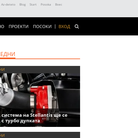
Az-deteto
Blog
Start
Posoka
Boec
НО
ПРОЕКТИ
ПОСОКИ
ВХОД
ЕДНИ
НИ
 система на Stellantis ще се
 с турбо дупката
НИ