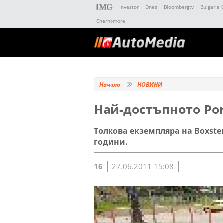
Investor
Dnes
Bloombergtv
Bulgaria 
Chernomore
Начало
НОВИНИ
Най-достъпното Por
Толкова екземпляра на Boxste
години.
16
27.06.2011 15:08