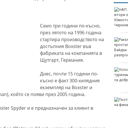
НАП: Почти всеки втори
обект по Южното
Черноморие е с
Само три години по-късно,
нарушение
през лятото на 1996 година
стартира производството на
Ракът на простатата на
Джо Байдън се е
достъпния Boxster във
разпространил
фабриката на компанията в
Щутгарт, Германия.
Условията за туризъм в
Днес, почти 15 години по-
планините са добри
късно е факт 300-хилядния
екземпляр на Boxster и
an), който се появи през 2005 година.
Пьотр Нестеров е на
финал в Пловдив
ster Spyder и е предназначен за клиент в