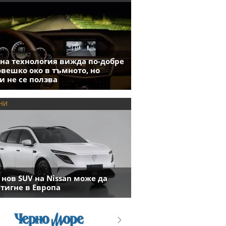
на технология вижда по-добре
овешко око в тъмното, но
и не се ползва
НИ
 нов SUV на Nissan може да
тигне в Европа