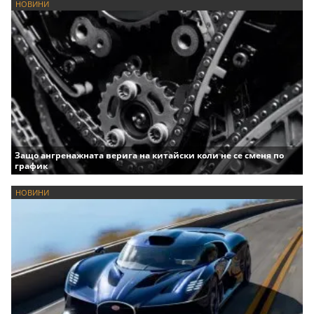
НОВИНИ
Защо ангренажната верига на китайски коли не се сменя по
график
НОВИНИ