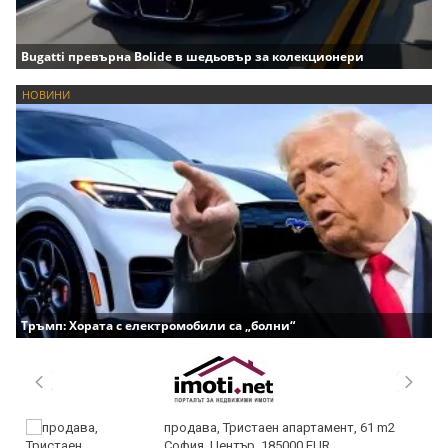
Bugatti превърна Bolide в шедьовър за колекционери
НОВИНИ
Тръмп: Хората с електромобили са „болни“
продава, Тристаен апартамент, 61 m2
София, Център, 185000 EUR