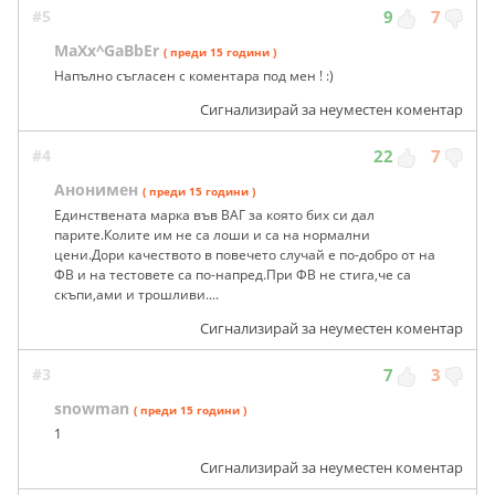
#5
9
7
MaXx^GaBbEr
( преди 15 години )
Напълно съгласен с коментара под мен ! :)
Сигнализирай за неуместен коментар
#4
22
7
Анонимен
( преди 15 години )
Единствената марка във ВАГ за която бих си дал
парите.Колите им не са лоши и са на нормални
цени.Дори качеството в повечето случай е по-добро от на
ФВ и на тестовете са по-напред.При ФВ не стига,че са
скъпи,ами и трошливи....
Сигнализирай за неуместен коментар
#3
7
3
snowman
( преди 15 години )
1
Сигнализирай за неуместен коментар