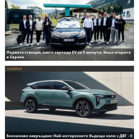
Първата станция, която зарежда EV за 5 минути, беше открита
в Европа
НОВИНИ
Бензиново завръщане: Най-интересните бъдещи коли с ДВГ - II