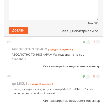
0
от 500
ДОБАВИ
Влез
|
Регистрирай се
#7
4
7
АБСОЛЮТНО ТОЧНО
( преди 15 години )
АБСОЛЮТНО ТОЧНО! КАРАМ VW отдавна но не съм
очарован!
Сигнализирай за неуместен коментар
#6
9
0
до LEXUS
( преди 15 години )
Браво, извади и следващия прякор MaXx^GaBbEr... А кога
ще се появи и politics of blabla?
Сигнализирай за неуместен коментар