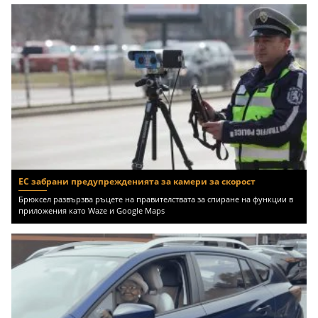
ЕС забрани предупрежденията за камери за скорост
Брюксел развързва ръцете на правителствата за спиране на функции в
приложения като Waze и Google Maps