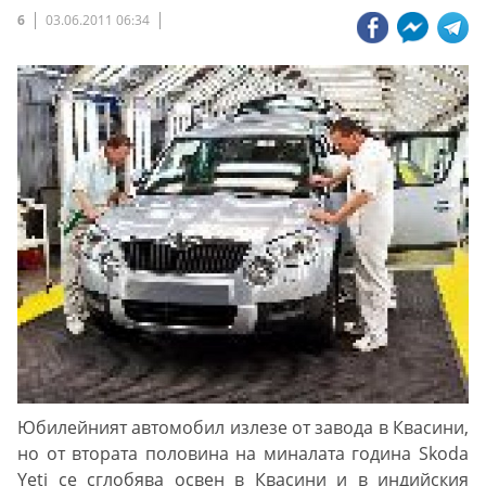
6
03.06.2011 06:34
Юбилейният автомобил излезе от завода в Квасини,
но от втората половина на миналата година Skoda
Yeti се сглобява освен в Квасини и в индийския