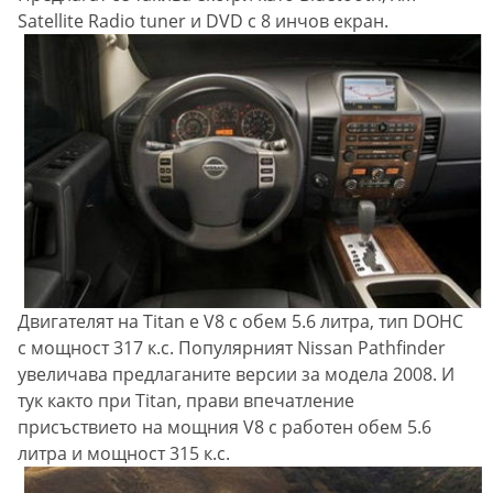
Satellite Radio tuner и DVD с 8 инчов екран.
Двигателят на Titan е V8 с обем 5.6 литра, тип DOHC
с мощност 317 к.с. Популярният Nissan Pathfinder
увеличава предлаганите версии за модела 2008. И
тук както при Titan, прави впечатление
присъствието на мощния V8 с работен обем 5.6
литра и мощност 315 к.с.