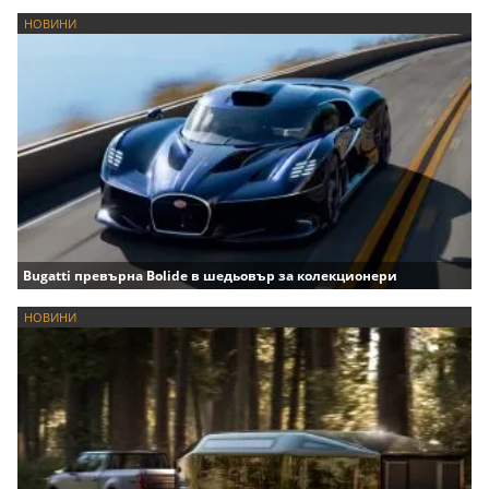
НОВИНИ
Bugatti превърна Bolide в шедьовър за колекционери
НОВИНИ