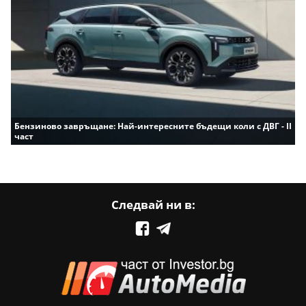
Бензиново завръщане: Най-интересните бъдещи коли с ДВГ - II
част
Следвай ни в: