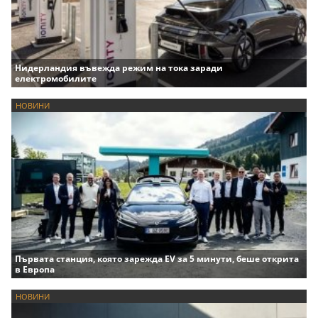
Нидерландия въвежда режим на тока заради
електромобилите
НОВИНИ
Първата станция, която зарежда EV за 5 минути, беше открита
в Европа
НОВИНИ