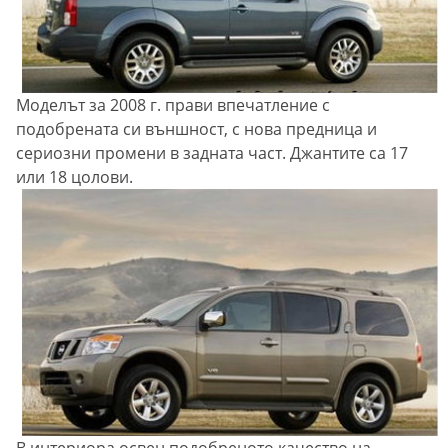
Моделът за 2008 г. прави впечатление с
подобрената си външност, с нова предница и
сериозни промени в задната част. Джантите са 17
или 18 цолови.
В интериора освен подобреното качество на