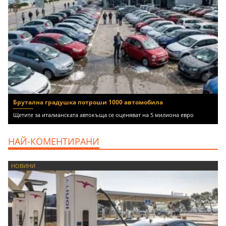
Брутална градушка потроши 1000 автомобила
Щетите за италианската автокъща се оценяват на 5 милиона евро
НАЙ-КОМЕНТИРАНИ
НОВИНИ