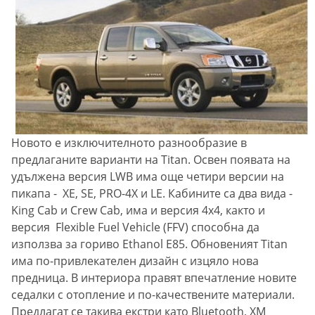
Новото е изключителното разнообразие в
предлаганите варианти на Titan. Освен появата на
удължена версия LWB има още четири версии на
пикапа - XE, SE, PRO-4X и LE. Кабините са два вида -
King Cab и Crew Cab, има и версия 4x4, както и
версия Flexible Fuel Vehicle (FFV) способна да
използва за гориво Ethanol E85. Обновеният Titan
има по-привлекателен дизайн с изцяло нова
предница. В интериора правят впечатление новите
седалки с отопление и по-качествените материали.
Предлагат се такива екстри като Bluetooth, XM