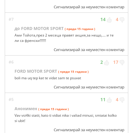
Сигнализирай за неуместен коментар
#7
14
4
до FORD MOTOR SPORT
( преди 15 години )
Ами Тойота,през 2 месеца правят акция,за нещо,.... и те
ли са френски!!!!!!!
Сигнализирай за неуместен коментар
#6
2
17
FORD MOTOR SPORT
( преди 15 години )
boli ma uq tep kat te vidat sam te psuvat
Сигнализирай за неуместен коментар
#5
11
4
Анонимен
( преди 15 години )
Vav vsi4ki statii, kato ti vidiat nika i valiad minusi, smiatai kolko
si ubit!
Сигнализирай за неуместен коментар