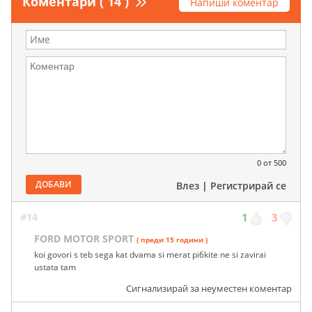
Коментари ( 14 )
Напиши коментар
0
от 500
ДОБАВИ
Влез
|
Регистрирай се
#14
1
3
FORD MOTOR SPORT
( преди 15 години )
koi govori s teb sega kat dvama si merat pi6kite ne si zavirai
ustata tam
Сигнализирай за неуместен коментар