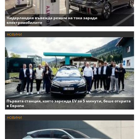
Нидерландия въвежда режим на тока заради
електромобилите
НОВИНИ
Първата станция, която зарежда EV за 5 минути, беше открита
в Европа
НОВИНИ