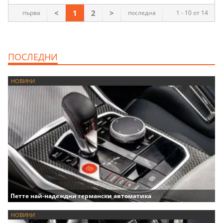
<
1
2
>
първа
последна
1 - 10 от 14
ПОСЛЕДНИ
НОВИНИ
Петте най-надеждни германски автоматика
НОВИНИ