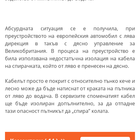
Абсурдната ситуация се е получила, при
преустройството на европейския автомобил с лява
дирекция в такъв с дясно управление за
Великобритания. В процеса на преустройство е
била използвана недостатъчна изолация на кабела
на спирачката, който от ляво е пренесен на дясно.
Кабелът просто е покрит с относително тънко кече и
лесно може да бъде натиснат от краката на пътника
от ляво до водача. В сервизите споменатият кабел
ще бъде изолиран допълнително, за да отпадне
тази опасност пътникът да „спира” колата.