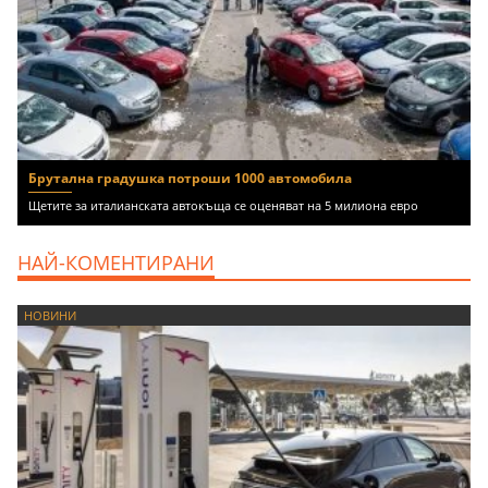
Брутална градушка потроши 1000 автомобила
Щетите за италианската автокъща се оценяват на 5 милиона евро
НАЙ-КОМЕНТИРАНИ
НОВИНИ