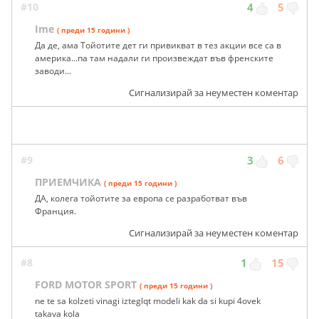
#10
4
5
Ime
( преди 15 години )
Да де, ама Тойотите дет ги привикват в тез акции все са в
америка...па там надали ги произвеждат във френските
заводи...
Сигнализирай за неуместен коментар
#9
3
6
ПРИЕМЧИКА
( преди 15 години )
ДА, колега тойотите за европа се разработват във
Франция.
Сигнализирай за неуместен коментар
#8
1
15
FORD MOTOR SPORT
( преди 15 години )
ne te sa kolzeti vinagi izteglqt modeli kak da si kupi 4ovek
takava kola