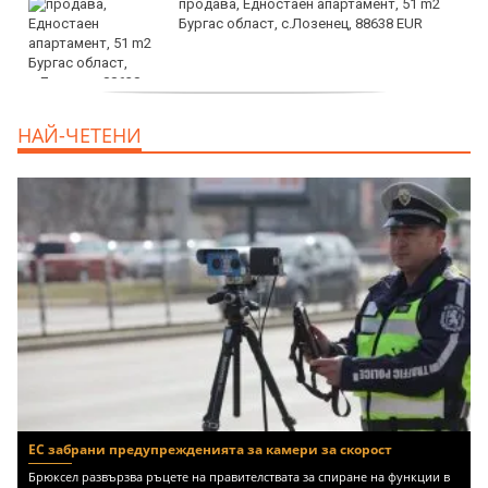
продава, Едностаен апартамент, 51 m2
Бургас област, с.Лозенец, 88638 EUR
продава, Едностаен апартамент, 39 m2
НАЙ-ЧЕТЕНИ
Бургас област, к.к.Слънчев Бряг, 65500
EUR
ЕС забрани предупрежденията за камери за скорост
Брюксел развързва ръцете на правителствата за спиране на функции в