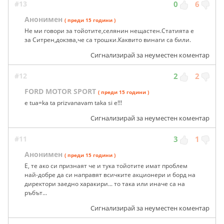
#13
0
6
Анонимен
( преди 15 години )
Не ми говори за тойотите,селянин нещастен.Статията е
за Ситрен,докзва,че са трошки.Каквито винаги са били.
Сигнализирай за неуместен коментар
#12
2
2
FORD MOTOR SPORT
( преди 15 години )
e tua=ka ta prizvanavam taka si e!!!
Сигнализирай за неуместен коментар
#11
3
1
Анонимен
( преди 15 години )
Е, те ако си признаят че и тука тойотите имат проблем
най-добре да си направят всичките акционери и борд на
директори заедно харакири... то така или иначе са на
ръбът...
Сигнализирай за неуместен коментар