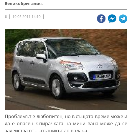
Великобритания.
6
19.05.2011 14:10
Проблемът е любопитен, но в същото време може и
да е опасен. Спирачката на мини вана може да се
задейства от .....пътникът до водача.