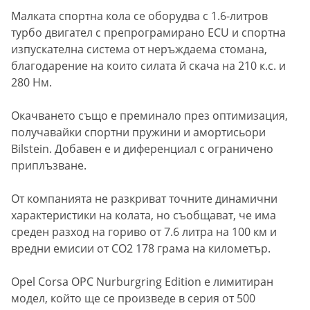
Малката спортна кола се оборудва с 1.6-литров
турбо двигател с препрограмирано ECU и спортна
изпускателна система от неръждаема стомана,
благодарение на които силата й скача на 210 к.с. и
280 Нм.
Окачването също е преминало през оптимизация,
получавайки спортни пружини и амортисьори
Bilstein. Добавен е и диференциал с ограничено
приплъзване.
От компанията не разкриват точните динамични
характеристики на колата, но съобщават, че има
среден разход на гориво от 7.6 литра на 100 км и
вредни емисии от CO2 178 грама на километър.
Opel Corsa OPC Nurburgring Edition е лимитиран
модел, който ще се произведе в серия от 500