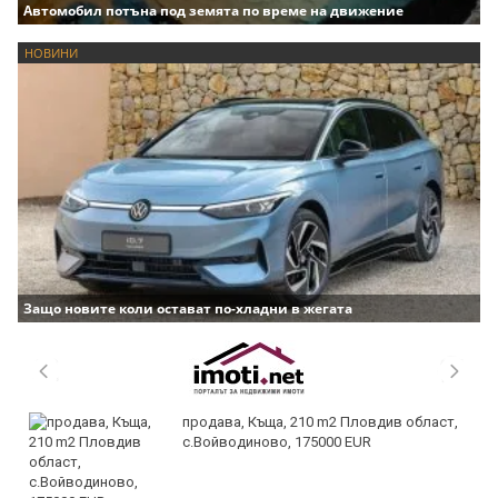
Автомобил потъна под земята по време на движение
НОВИНИ
Защо новите коли остават по-хладни в жегата
продава, Къща, 210 m2 Пловдив област,
с.Войводиново, 175000 EUR