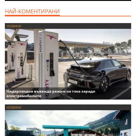
НАЙ-КОМЕНТИРАНИ
НОВИНИ
Нидерландия въвежда режим на тока заради
електромобилите
НОВИНИ