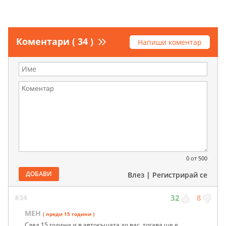
Коментари ( 34 )
Напиши коментар
0
от 500
ДОБАВИ
Влез
|
Регистрирай се
#34
32
8
МЕН
( преди 15 години )
След 15 години и в автокъщата до вас, тогава ще е