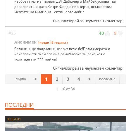
изобретател на първия ДВГ.Даймлер и Майбах успяват да
доразвият нещата.Хенри Форд е пионерът, осъществил
мечтите на милиони - евтин автомобил
Сигнализирай за неуместен коментар
#25
40
9
Анонимен
( преди 15 години )
Селянин,ще получиш инфаркт вече бе!Пали сиерата и
изчезвай,стига си спамил само!Казаха ти вече коя е
колата,егати *** майна!
Сигнализирай за неуместен коментар
<
1
2
3
4
>
първа
последна
1 - 10 от 34
ПОСЛЕДНИ
НОВИНИ