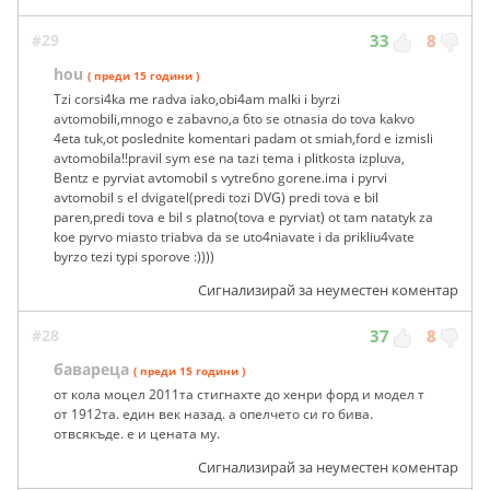
#29
33
8
hou
( преди 15 години )
Tzi corsi4ka me radva iako,obi4am malki i byrzi
avtomobili,mnogo e zabavno,a 6to se otnasia do tova kakvo
4eta tuk,ot poslednite komentari padam ot smiah,ford e izmisli
avtomobila!!pravil sym ese na tazi tema i plitkosta izpluva,
Bentz e pyrviat avtomobil s vytre6no gorene.ima i pyrvi
avtomobil s el dvigatel(predi tozi DVG) predi tova e bil
paren,predi tova e bil s platno(tova e pyrviat) ot tam natatyk za
koe pyrvo miasto triabva da se uto4niavate i da prikliu4vate
byrzo tezi typi sporove :))))
Сигнализирай за неуместен коментар
#28
37
8
бавареца
( преди 15 години )
от кола моцел 2011та стигнахте до хенри форд и модел т
от 1912та. един век назад. а опелчето си го бива.
отвсякъде. е и цената му.
Сигнализирай за неуместен коментар