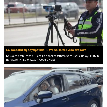
ЕС забрани предупрежденията за камери за скорост
Брюксел развързва ръцете на правителствата за спиране на функции в
приложения като Waze и Google Maps