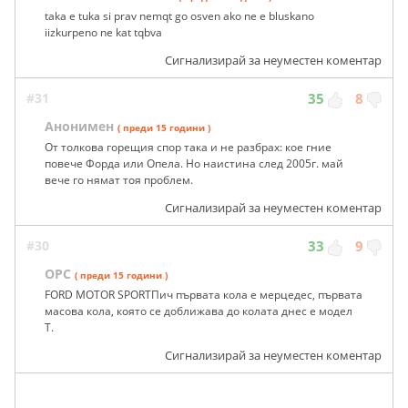
taka e tuka si prav nemqt go osven ako ne e bluskano
iizkurpeno ne kat tqbva
Сигнализирай за неуместен коментар
#31
35
8
Анонимен
( преди 15 години )
От толкова горещия спор така и не разбрах: кое гние
повече Форда или Опела. Но наистина след 2005г. май
вече го нямат тоя проблем.
Сигнализирай за неуместен коментар
#30
33
9
OPC
( преди 15 години )
FORD MOTOR SPORTПич първата кола е мерцедес, първата
масова кола, която се доближава до колата днес е модел
Т.
Сигнализирай за неуместен коментар