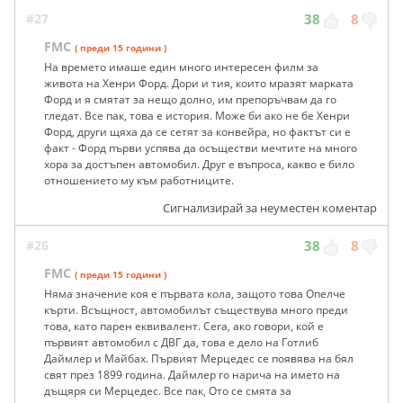
#27
38
8
FMC
( преди 15 години )
На времето имаше един много интересен филм за
живота на Хенри Форд. Дори и тия, които мразят марката
Форд и я смятат за нещо долно, им препоръчвам да го
гледат. Все пак, това е история. Може би ако не бе Хенри
Форд, други щяха да се сетят за конвейра, но фактът си е
факт - Форд първи успява да осъществи мечтите на много
хора за достъпен автомобил. Друг е въпроса, какво е било
отношението му към работниците.
Сигнализирай за неуместен коментар
#26
38
8
FMC
( преди 15 години )
Няма значение коя е първата кола, защото това Опелче
кърти. Всъщност, автомобилът съществува много преди
това, като парен еквивалент. Сега, ако говори, кой е
първият автомобил с ДВГ да, това е дело на Готлиб
Даймлер и Майбах. Първият Мерцедес се появява на бял
свят през 1899 година. Даймлер го нарича на името на
дъщяря си Мерцедес. Все пак, Ото се смята за