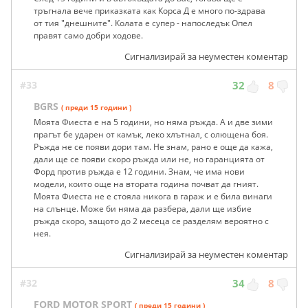
тръгнала вече приказката как Корса Д е много по-здрава
от тия "днешните". Колата е супер - напоследък Опел
правят само добри ходове.
Сигнализирай за неуместен коментар
#33
32
8
BGRS
( преди 15 години )
Моята Фиеста е на 5 години, но няма ръжда. А и две зими
прагът бе ударен от камък, леко хлътнал, с олющена боя.
Ръжда не се появи дори там. Не знам, рано е още да кажа,
дали ще се появи скоро ръжда или не, но гаранцията от
Форд против ръжда е 12 години. Знам, че има нови
модели, които още на втората година почват да гният.
Моята Фиеста не е стояла никога в гараж и е била винаги
на слънце. Може би няма да разбера, дали ще избие
ръжда скоро, защото до 2 месеца се разделям вероятно с
нея.
Сигнализирай за неуместен коментар
#32
34
8
FORD MOTOR SPORT
( преди 15 години )