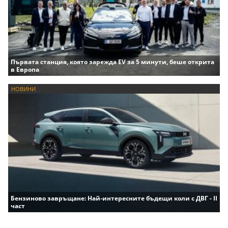
Първата станция, която зарежда EV за 5 минути, беше открита
в Европа
НОВИНИ
Бензиново завръщане: Най-интересните бъдещи коли с ДВГ - II
част