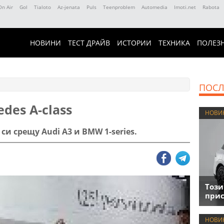
On Air
Gol
Tialoto
Az-jenata
Puls
Teenproblem
Automedia
Imoti.net
Rabota
НОВИНИ
ТЕСТ ДРАЙВ
ИСТОРИИ
ТЕХНИКА
ПОЛЕЗ
ПОСЛ
des A-class
НОВИ
си срещу Audi A3 и BMW 1-series.
Този
прис
НОВИ