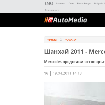
Investor
Dnes
Bloombergtv
Bulgaria 
Chernomore
Начало
НОВИНИ
Шанхай 2011 - Merce
Mercedes представи отговорът 
16
19.04.2011 14:13