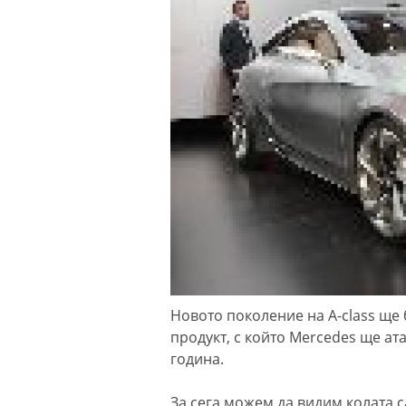
Новото поколение на A-class ще 
продукт, с който Mercedes ще ат
година.
За сега можем да видим колата с