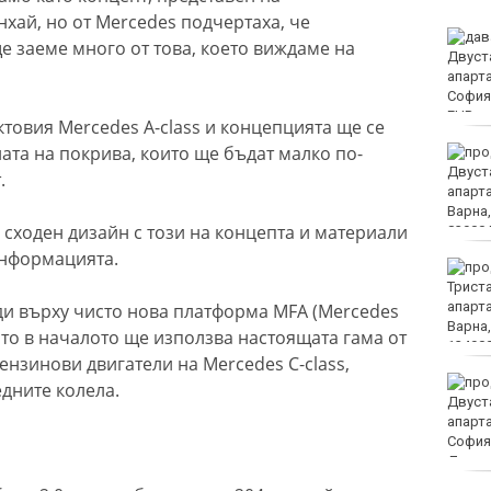
ай, но от Mercedes подчертаха, че
18-годишен уби чичо си
е заеме много от това, което виждаме на
с кол
товия Mercedes A-class и концепцията ще се
ата на покрива, които ще бъдат малко по-
Турция ограничава
достъпа на част от
.
търговските кораби до
Черно море
сходен дизайн с този на концепта и материали
 информацията.
От 9 август цените на
финансовите услуги
остават само в евро
ади върху чисто нова платформа MFA (Mercedes
 като в началото ще използва настоящата гама от
нзинови двигатели на Mercedes C-class,
Румъния: Радарите ни не
дните колела.
са засекли дрона преди
експлозията в България