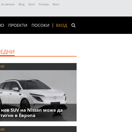
Az-deteto
Blog
Start
Posoka
Boec
НО
ПРОЕКТИ
ПОСОКИ
ВХОД
ЕДНИ
НИ
 нов SUV на Nissan може да
тигне в Европа
НИ