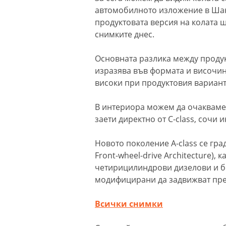
автомобилното изложение в Шанх
продуктовата версия на колата щ
снимките днес.
Основната разлика между продук
изразява във формата и височин
високи при продуктовия вариант
В интериора можем да очакваме 
заети директно от C-class, сочи
Новото поколение A-class се гр
Front-wheel-drive Architecture),
четирицилиндрови дизелови и бе
модифицирани да задвижват пре
Всички снимки