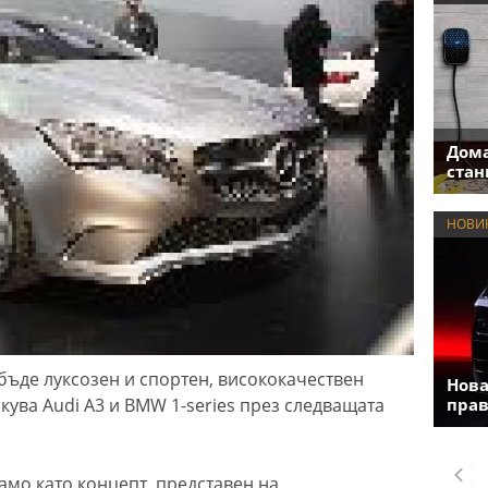
Дома
стан
НОВИ
бъде луксозен и спортен, висококачествен
Нова
акува Audi A3 и BMW 1-series през следващата
прав
амо като концепт, представен на