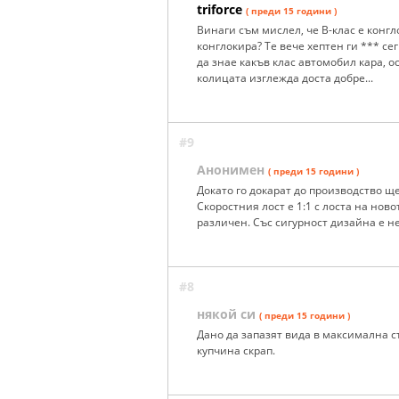
triforce
( преди 15 години )
Винаги съм мислел, че В-клас е конгло
конглокира? Те вече хептен ги *** с
да знае какъв клас автомобил кара, о
колицата изглежда доста добре...
#9
Анонимен
( преди 15 години )
Докато го докарат до производство щ
Скоростния лост е 1:1 с лоста на нов
различен. Със сигурност дизайна е не
#8
някой си
( преди 15 години )
Дано да запазят вида в максимална ст
купчина скрап.