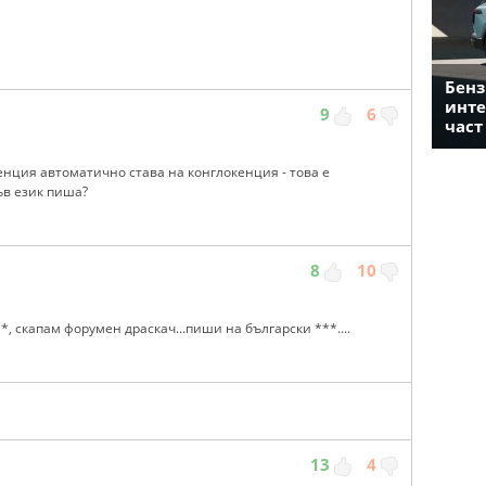
Бенз
инте
9
6
част
pенция автоматично става на конглокенция - това е
ъв език пиша?
8
10
**, скапам форумен драскач...пиши на български ***....
13
4