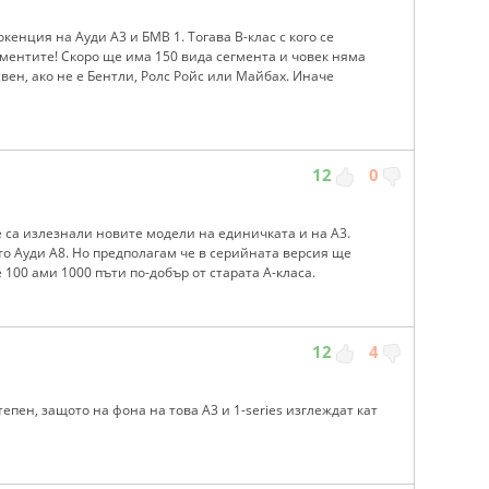
кенция на Ауди А3 и БМВ 1. Тогава В-клас с кого се
егментите! Скоро ще има 150 вида сегмента и човек няма
свен, ако не е Бентли, Ролс Ройс или Майбах. Иначе
12
0
е са излезнали новите модели на единичката и на А3.
ото Ауди А8. Но предполагам че в серийната версия ще
 100 ами 1000 пъти по-добър от старата А-класа.
12
4
епен, защото на фона на това А3 и 1-series изглеждат кат