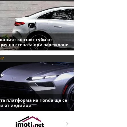
шният контакт губи от
ция на стената при зареждане
НИ
та платформа на Honda ще се
и от индийци