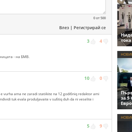
0
от 500
Влез
|
Регистрирай се
Нид
тока
3
4
НОВИ
ницата - на БМВ.
10
0
Първ
e vurha ama ne zaradi statiikite na 12 godi6niq redaktor ami
за 5
ndividi tuk evala produljavaite v su6tiq duh da ni veselite i
Евро
НОВИ
5
9