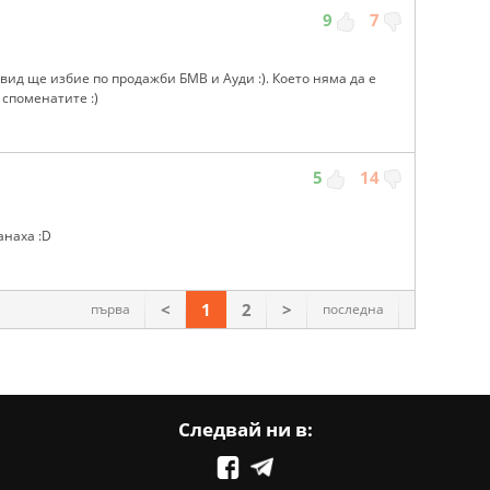
9
7
ид ще избие по продажби БМВ и Ауди :). Което няма да е
споменатите :)
5
14
анаха :D
<
1
2
>
първа
последна
Следвай ни в: