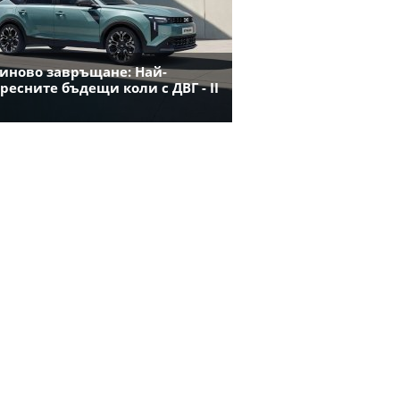
иново завръщане: Най-
ресните бъдещи коли с ДВГ - II