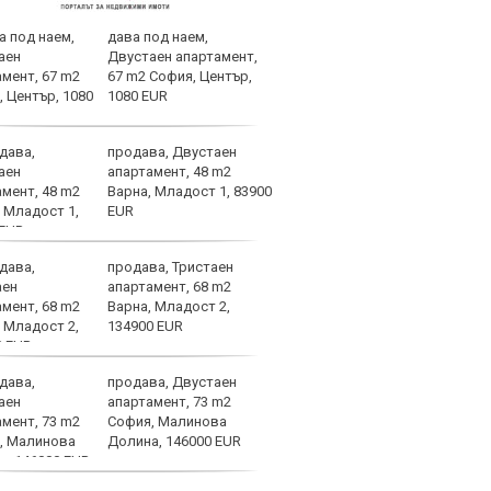
дава под наем,
Всич
Двустаен апартамент,
Атле
67 m2 София, Център,
Барс
1080 EUR
продава, Двустаен
Татк
апартамент, 48 m2
важн
Варна, Младост 1, 83900
живо
EUR
продава, Тристаен
УЕФА
апартамент, 68 m2
цели
Варна, Младост 2,
134900 EUR
продава, Двустаен
Челс
апартамент, 73 m2
наци
София, Малинова
Влад
Долина, 146000 EUR
поло