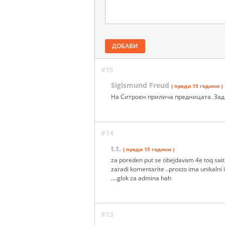
ДОБАВИ
#15
Sigismund Freud
( преди 15 години )
На Ситроен прилича предницата. Зад
#14
t.t.
( преди 15 години )
za poreden put se obejdavam 4e toq sait 
zaradi komentarite ..prosto ima unikalni i
....glok za admina hah
#13