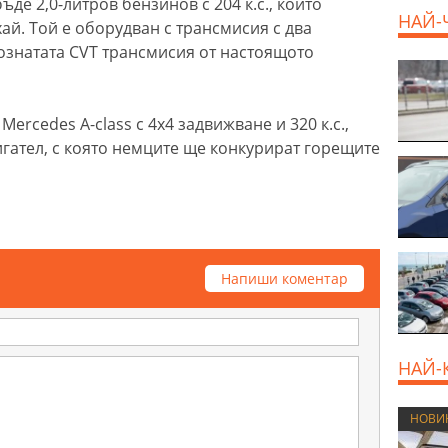
де 2,0-литров бензинов с 204 к.с., който
НАЙ-
ай. Той е оборудван с трансмисия с два
ознатата CVT трансмисия от настоящото
Mercedes A-class с 4х4 задвижване и 320 к.с.,
игател, с която немците ще конкурират горещите
Напиши коментар
НАЙ-
НОВИ