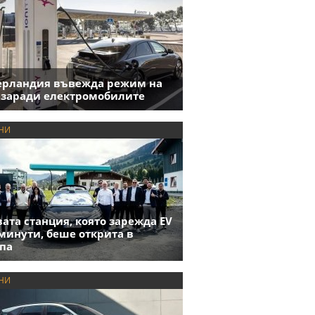
ерландия въвежда режим на
 заради електромобилите
НИ
ата станция, която зарежда EV
 минути, беше открита в
па
НИ