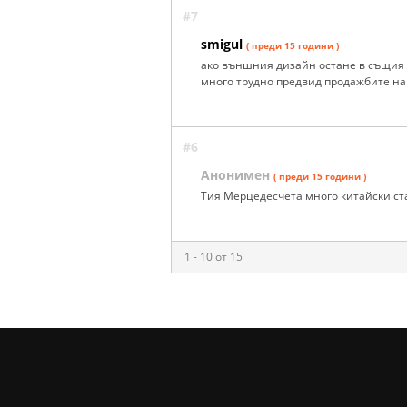
#7
smigul
( преди 15 години )
ако външния дизайн остане в същия в
много трудно предвид продажбите на 
#6
Анонимен
( преди 15 години )
Тия Мерцедесчета много китайски ст
1 - 10 от 15