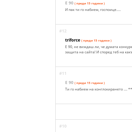
Е 90
( преди 15 години )
И пак ти го набием, госпоице.....
#12
triforce
( преди 15 години )
Е 90, не виждаш ли, че думата конку
защита на сайта! И според теб на как
#11
Е 90
( преди 15 години )
Ти го набием на конглокирането .... *
#10