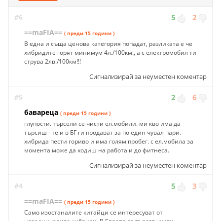
#6
5
2
==maFIA==
( преди 15 години )
В една и съща ценова категория попадат, разликата е че
хибридите горят минимум 4л./100км., а с електромобил ти
струва 2лв./100км!!!
Сигнализирай за неуместен коментар
#5
2
6
бавареца
( преди 15 години )
глупости. търсели се чисти ел.мобили. ми кво има да
търсиш - те и в БГ ги продават за по един чувал пари.
хибрида пести гориво и има голям пробег. с ел.мобила за
момента може да ходиш на работа и до фитнеса.
Сигнализирай за неуместен коментар
#4
5
3
==maFIA==
( преди 15 години )
Само изостаналите китайци се интересуват от