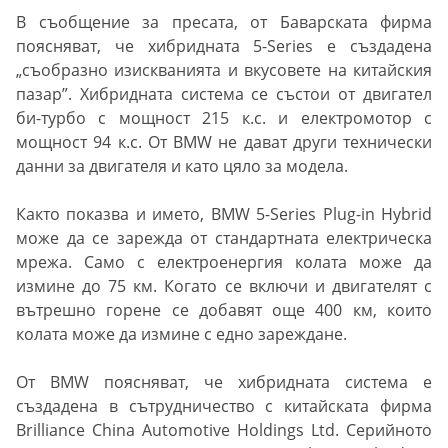
В съобщение за пресата, от Баварската фирма
поясняват, че хибридната 5-Series е създадена
„съобразно изискванията и вкусовете на китайския
пазар”. Хибридната система се състои от двигател
би-турбо с мощност 215 к.с. и електромотор с
мощност 94 к.с. От BMW не дават други технически
данни за двигателя и като цяло за модела.
Както показва и името, BMW 5-Series Plug-in Hybrid
може да се зарежда от стандартната електрическа
мрежа. Само с електроенергия колата може да
измине до 75 км. Когато се включи и двигателят с
вътрешно горене се добавят още 400 км, които
колата може да измине с едно зареждане.
От BMW поясняват, че хибридната система е
създадена в сътрудничество с китайската фирма
Brilliance China Automotive Holdings Ltd. Серийното