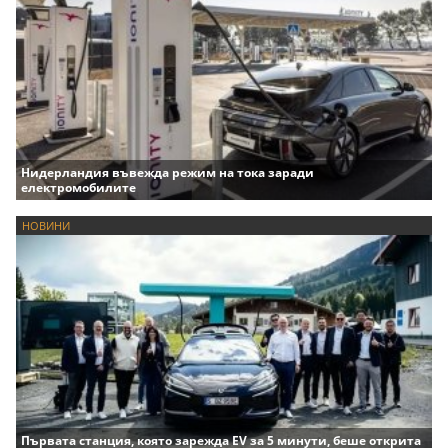
Нидерландия въвежда режим на тока заради
електромобилите
НОВИНИ
Първата станция, която зарежда EV за 5 минути, беше открита