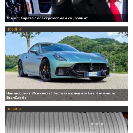
Тръмп: Хората с електромобили са „болни“
НОВИНИ
Най-добрият V6 в света? Тествахме новите GranTurismo и
GranCabrio
НОВИНИ