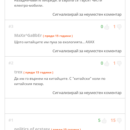
назадничавите хибриди. В Европа се търсят чисти
електро-мобили.
Сигнализирай за неуместен коментар
#3
0
1
MaXx^GaBbEr
( преди 15 години )
Щото китайците им пука за екологията... АХАХ
Сигнализирай за неуместен коментар
#2
0
1
trex
( преди 15 години )
Да им го върнем на китайците. С "китайски" коли по
китайския пазар.
Сигнализирай за неуместен коментар
#1
5
15
politics of ecstasy
( преди 15 години )