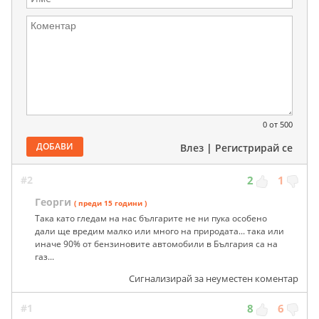
0
от 500
ДОБАВИ
Влез
|
Регистрирай се
#2
2
1
Георги
( преди 15 години )
Така като гледам на нас българите не ни пука особено
дали ще вредим малко или много на природата... така или
иначе 90% от бензиновите автомобили в България са на
газ...
Сигнализирай за неуместен коментар
#1
8
6