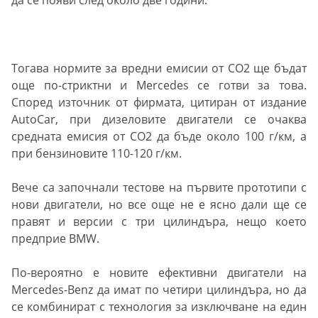
да се появи след около две години.
Тогава нормите за вредни емисии от CO2 ще бъдат
още по-стриктни и Mercedes се готви за това.
Според източник от фирмата, цитиран от издание
AutoCar, при дизеловите двигатели се очаква
средната емисия от СО2 да бъде около 100 г/км, а
при бензиновите 110-120 г/км.
Вече са започнали тестове на първите прототипи с
нови двигатели, но все още не е ясно дали ще се
правят и версии с три цилиндъра, нещо което
предприе BMW.
По-вероятно е новите ефективни двигатели на
Mercedes-Benz да имат по четири цилиндъра, но да
се комбинират с технология за изключване на един