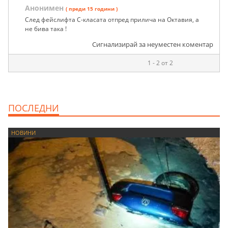
Анонимен
( преди 15 години )
След фейслифта C-класата отпред прилича на Октавия, а
не бива така !
Сигнализирай за неуместен коментар
1 - 2 от 2
ПОСЛЕДНИ
НОВИНИ