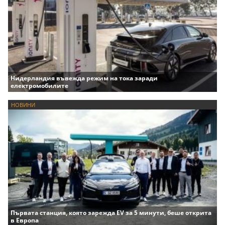
Нидерландия въвежда режим на тока заради
електромобилите
НОВИНИ
Първата станция, която зарежда EV за 5 минути, беше открита
в Европа