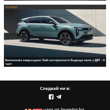
НОВИНИ
Бензиново завръщане: Най-интересните бъдещи коли с ДВГ - II
част
Следвай ни в: