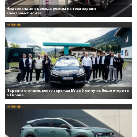
Нидерландия въвежда режим на тока заради
електромобилите
НОВИНИ
Първата станция, която зарежда EV за 5 минути, беше открита
в Европа
НОВИНИ