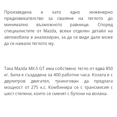
Произведена е като едно инженерно
предизвикателство за сваляне на теглото до
минимално възможното равнище. Според
специалистите от Mazda, всеки отделен детайл на
автомобила е анализиран, за да се види дали може
да се намали теглото му.
Така Mazda MX-5 GT има собствено тегло от едва 850
кг. Била е създадена за 400 работни часа. Колата е с
двулитров двигател, тунингован да предлага
мощност от 275 к.с. Комбинира се с трансмисия с
шест степени, които се сменят с бутони на волана.