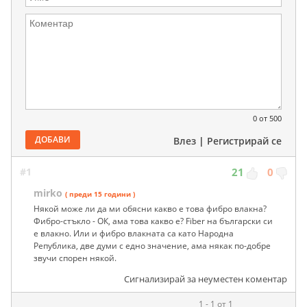
0
от 500
ДОБАВИ
Влез
|
Регистрирай се
#1
21
0
mirko
( преди 15 години )
Някой може ли да ми обясни какво е това фибро влакна?
Фибро-стъкло - ОК, ама това какво е? Fiber на български си
е влакно. Или и фибро влакната са като Народна
Република, две думи с едно значение, ама някак по-добре
звучи спорен някой.
Сигнализирай за неуместен коментар
1 - 1 от 1