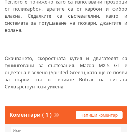
Теглото е понижено като са използвани прозорци
от поликарбон, вратите са от карбон и фибро
влакна. Седалките са състезателни, както и
системата за потушаване на пожари, джантите и
волана.
Окачването, скоростната кутия и двигателят са
тунинговани за състезания. Mazda MX-5 GT e
оцветена в зелено (Spirited Green), като ще се появи
за първи път в сериите Britcar на пистата
Силвърстоун този уикенд.
Коментари ( 1 )
Напиши коментар