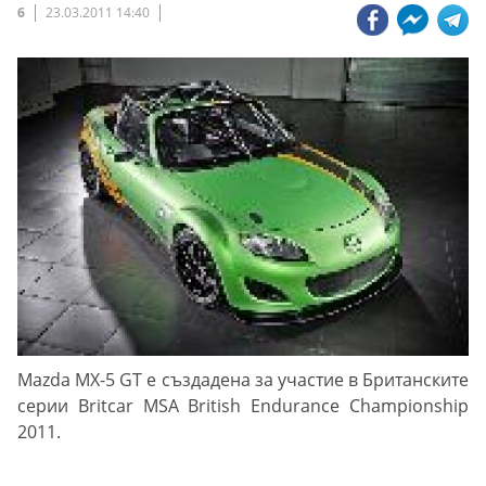
6
23.03.2011 14:40
Mazda MX-5 GT е създадена за участие в Британските
серии Britcar MSA British Endurance Championship
2011.