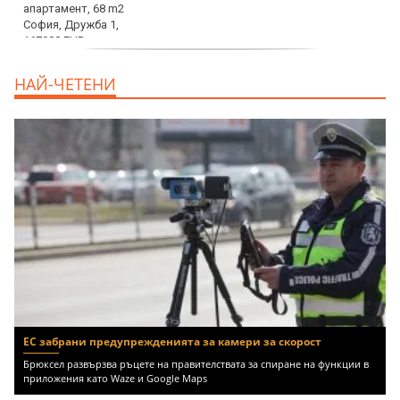
дава под наем, Двустаен апартамент, 70
НАЙ-ЧЕТЕНИ
m2 София, Манастирски Ливади, 800 EUR
ЕС забрани предупрежденията за камери за скорост
Брюксел развързва ръцете на правителствата за спиране на функции в
приложения като Waze и Google Maps