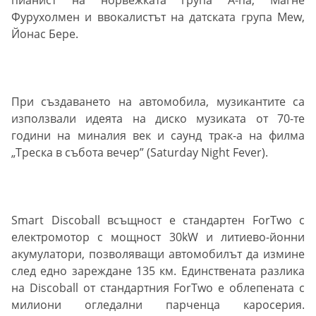
Фурухолмен и ввокалистът на датската група Mew,
Йонас Бере.
При създаването на автомобила, музикантите са
използвали идеята на диско музиката от 70-те
години на миналия век и саунд трак-а на филма
„Треска в събота вечер” (Saturday Night Fever).
Smart Discoball всъщност е стандартен ForTwo с
електромотор с мощност 30kW и литиево-йонни
акумулатори, позволяващи автомобилът да измине
след едно зареждане 135 км. Единствената разлика
на Discoball от стандартния ForTwo е облепената с
милиони огледални парченца каросерия.