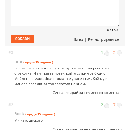
0
от 500
ДОБАВИ
Влез
|
Регистрирай се
#3
1
2
Ime
( преди 15 години )
Рок направо се изказа...Дискомузиката от навремето беше
страхотна. И ти г казва човек, който сутрин се буди с
Мейдън на макс. Иначе колата е ужасен кич. Кой му е
минала през акъла тая грозотия не знам.
Сигнализирай за неуместен коментар
#2
2
7
Rock
( преди 15 години )
Ми като диското
Сигнализирай за неуместен коментар