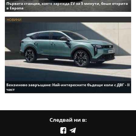
Първата станция, която зарежда EV за 5 минути, беше открита
в Европа
НОВИНИ
Бензиново завръщане: Най-интересните бъдещи коли с ДВГ - II
част
Следвай ни в: