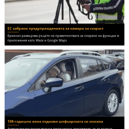
ЕС забрани предупрежденията за камери за скорост
Брюксел развързва ръцете на правителствата за спиране на функции в
приложения като Waze и Google Maps
108-годишна жена поднови шофьорската си книжка
Американката покри всички медицински изисквания, за да получи