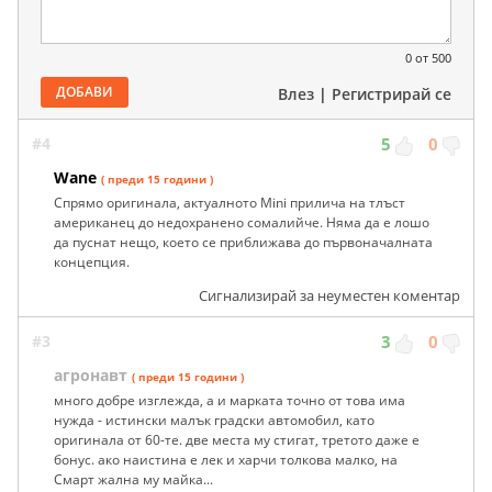
0
от 500
ДОБАВИ
Влез
|
Регистрирай се
#4
5
0
Wane
( преди 15 години )
Спрямо оригинала, актуалното Mini прилича на тлъст
американец до недохранено сомалийче. Няма да е лошо
да пуснат нещо, което се приближава до първоначалната
концепция.
Сигнализирай за неуместен коментар
#3
3
0
агронавт
( преди 15 години )
много добре изглежда, а и марката точно от това има
нужда - истински малък градски автомобил, като
оригинала от 60-те. две места му стигат, третото даже е
бонус. ако наистина е лек и харчи толкова малко, на
Смарт жална му майка...