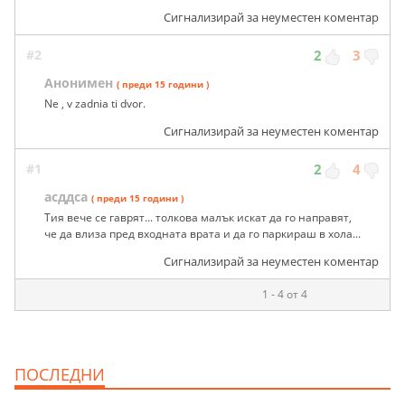
Сигнализирай за неуместен коментар
#2
2
3
Анонимен
( преди 15 години )
Ne , v zadnia ti dvor.
Сигнализирай за неуместен коментар
#1
2
4
асддса
( преди 15 години )
Тия вече се гаврят... толкова малък искат да го направят,
че да влиза пред входната врата и да го паркираш в хола...
Сигнализирай за неуместен коментар
1 - 4 от 4
ПОСЛЕДНИ