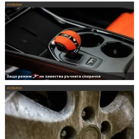
НОВИНИ
Защо режим „P“ не замества ръчната спирачка
НОВИНИ