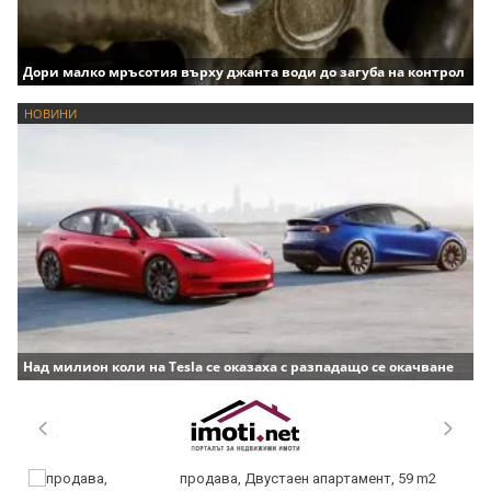
Дори малко мръсотия върху джанта води до загуба на контрол
НОВИНИ
Над милион коли на Tesla се оказаха с разпадащо се окачване
продава, Двустаен апартамент, 59 m2