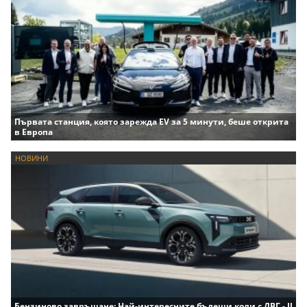
Първата станция, която зарежда EV за 5 минути, беше открита
в Европа
НОВИНИ
Бензиново завръщане: Най-интересните бъдещи коли с ДВГ - II