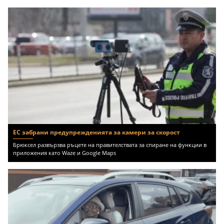
ЕС забрани предупрежденията за камери за скорост
Брюксел развързва ръцете на правителствата за спиране на функции в
приложения като Waze и Google Maps