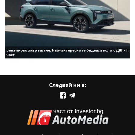
Бензиново завръщане: Най-интересните бъдещи коли с ДВГ - II
част
Следвай ни в: