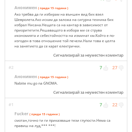
Анонимен
( преди 15 години )
Ако трябва да ги избирам на външен вид бих взел
Шевролета.Ако искам да заложа на сигурна техника бих
избрал Нисана.Нещата са на кантар в зависимост от
приоритетите.Решаващото в избора ми се струва
икономията и себестойността на изминат км.Който е по-
изгоден в това отношение той печели.Нали това е целта
на занятието да се карат електрички.
Сигнализирай за неуместен коментар
#2
7
27
Анонимен
( преди 15 години )
Nabiite mu go na GNOMA.
Сигнализирай за неуместен коментар
#1
7
22
Fucker
( преди 15 години )
смотан,точно ти ги приказваше тези глупости.Няма са
правиш на луд,*** ***!