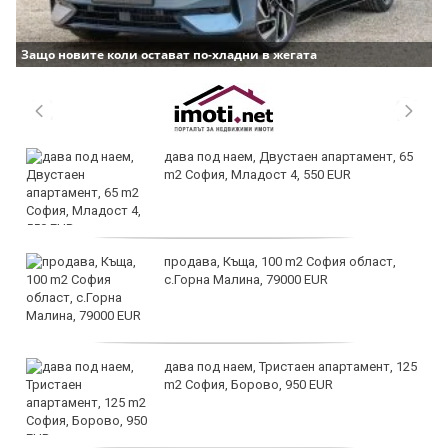
Защо новите коли остават по-хладни в жегата
дава под наем, Двустаен апартамент, 65
m2 София, Младост 4, 550 EUR
продава, Къща, 100 m2 София област,
с.Горна Малина, 79000 EUR
дава под наем, Тристаен апартамент, 125
m2 София, Борово, 950 EUR