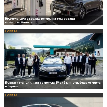
Нидерландия въвежда режим на тока заради
електромобилите
НОВИНИ
Първата станция, която зарежда EV за 5 минути, беше открита
в Европа
НОВИНИ