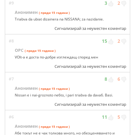
#9
3
2
Анонимен
( преди 15 години )
Triabva da ubiat dizainera na NISSANA; za nazidanie.
Сигнализирай за неуместен коментар
#8
15
2
OPC
( преди 15 години )
VOlt-a е доста по-добре изглеждащ според мен
Сигнализирай за неуместен коментар
#7
8
6
Анонимен
( преди 15 години )
Nissan e i nai-groznoto ne6to, i pari triabva da dava6. Basi.
Сигнализирай за неуместен коментар
#6
11
5
Анонимен
( преди 15 години )
Абе токът не е чак толкова много, но обезценяването и