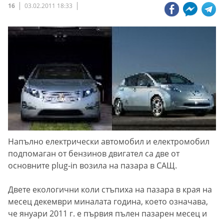
16
03.02.2011 18:33
Напълно електрически автомобил и електромобил
подпомаган от бензинов двигател са две от
основните plug-in возила на пазара в САЩ.
Двете екологични коли стъпиха на пазара в края на
месец декември миналата година, което означава,
че януари 2011 г. е първия пълен пазарен месец и