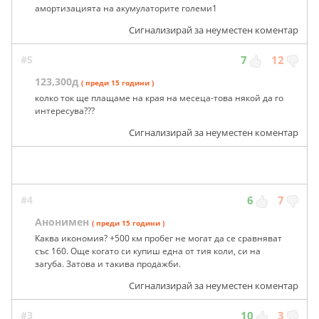
амортизацията на акумулаторите големи1
Сигнализирай за неуместен коментар
#5
7
12
123,300д
( преди 15 години )
колко ток ще плащаме на края на месеца-това някой да го
интересува???
Сигнализирай за неуместен коментар
#4
6
7
Анонимен
( преди 15 години )
Каква икономия? +500 км пробег не могат да се сравняват
със 160. Още когато си купиш една от тия коли, си на
загуба. Затова и такива продажби.
Сигнализирай за неуместен коментар
#3
10
3