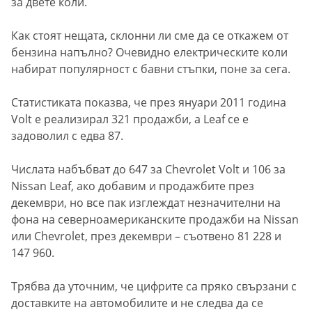
за двете коли.
Как стоят нещата, склонни ли сме да се откажем от
бензина напълно? Очевидно електрическите коли
набират популярност с бавни стъпки, поне за сега.
Статистиката показва, че през януари 2011 година
Volt е реализирал 321 продажби, а Leaf се е
задоволил с едва 87.
Числата набъбват до 647 за Chevrolet Volt и 106 за
Nissan Leaf, ако добавим и продажбите през
декември, но все пак изглеждат незначителни на
фона на северноамериканските продажби на Nissan
или Chevrolet, през декември – съотвено 81 228 и
147 960.
Трябва да уточним, че цифрите са пряко свързани с
доставките на автомобилите и не следва да се