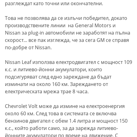
разглеждат като точни или окончателни.
Това не позволява да се излъчи победител, докато
производствените линии на General Motors и
Nissan за plug-in автомобили не заработят на пълна
скорост... все пак изглежда, че за сега GM се справя
по-добре от Nissan.
Nissan Leaf използва електродвигател с мощност 109
к.с. и литиево-йонни акумулатори, които
подсигуряват след едно зареждане да бъдат
изминати на около 160 км. Зареждането от
електрическата мрежа трае 8 часа.
Chevrolet Volt може да измине на електроенергия
около 60 км. След това в системата се включва
бензинов двигател с обем 1.4 литра и мощност 150
к.с., който работи само, за да зарежда литиево-
йонните акумулатори по време на движение. С