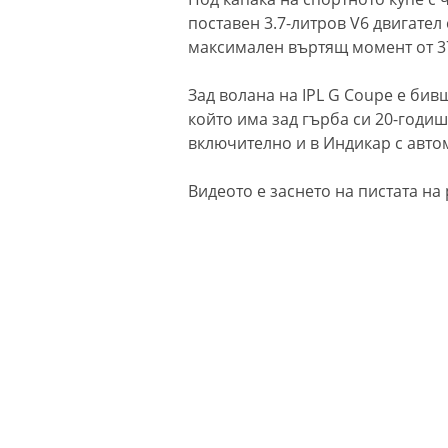
поставен 3.7-литров V6 двигател 
максимален въртящ момент от 37
Зад волана на IPL G Coupe е бив
който има зад гърба си 20-годи
включително и в Индикар с автомо
Видеото е заснето на пистата на