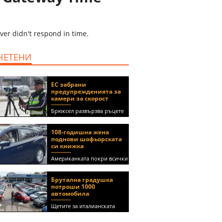
ver didn't respond in time.
ЧЕТЕНИ
ЕС забрани
предупрежденията за
камери за скорост
Брюксел развързва ръцете
на правителствата за
спиране на функции в
108-годишна жена
приложения като Waze и
поднови шофьорската
Google Maps
си книжка
Американката покри всички
медицински изисквания, за
да получи документа
Брутална градушка
(ВИДЕО)
потроши 1000
автомобила
Щетите за италианската
автокъща се оценяват на 5
милиона евро