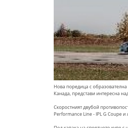
Нова поредица с образователна и
Канада, представи интересна на
Скоростният двубой противопоста
Performance Linе - IPL G Coupe и 
Под капака на спортното купе с 