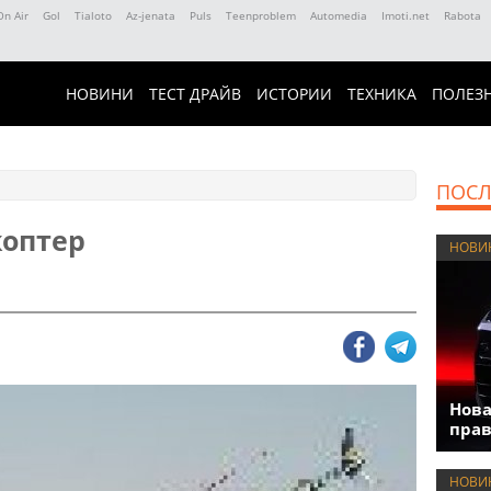
On Air
Gol
Tialoto
Az-jenata
Puls
Teenproblem
Automedia
Imoti.net
Rabota
НОВИНИ
ТЕСТ ДРАЙВ
ИСТОРИИ
ТЕХНИКА
ПОЛЕЗ
ПОСЛ
коптер
НОВИ
Нова
прав
НОВИ