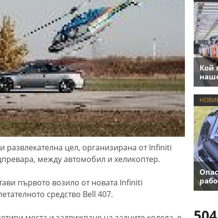
Кой 
наше
НОВИ
 развлекателна цел, организирана от Infiniti
дпревара, между автомобил и хеликоптер.
Опас
рабо
ви първото возило от новата Infiniti
летателното средство Bell 407.
504
четири места и задвижване на задните колела, е