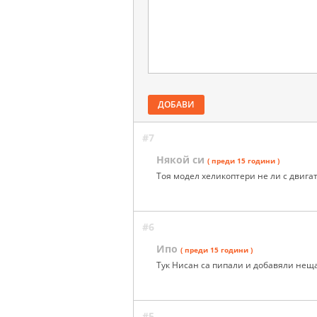
ДОБАВИ
#7
Някой си
( преди 15 години )
Тоя модел хеликоптери не ли с двигат
#6
Ипо
( преди 15 години )
Тук Нисан са пипали и добавяли неща
#5