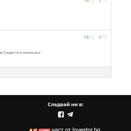
14
0
е Coupe-то е много яко.
Следвай ни в: