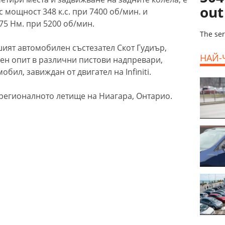
out
с мощност 348 к.с. при 7400 об/мин. и
5 Нм. при 5200 об/мин.
The ser
шият автомобилен състезател Скот Гудиър,
НАЙ-
шен опит в различни пистови надпревари,
бил, завиждан от двигател на Infiniti.
 регионалното летище на Ниагара, Онтарио.