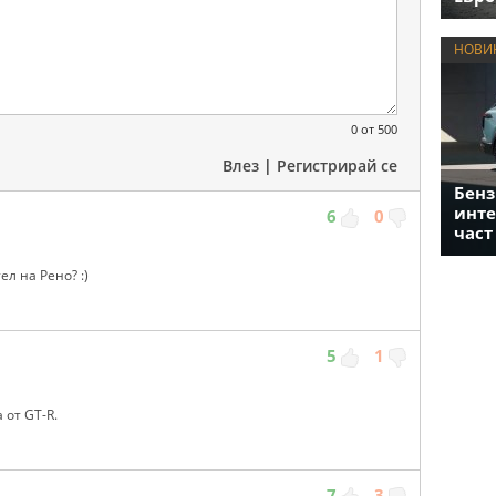
НОВИ
0
от 500
Влез
|
Регистрирай се
Бенз
инте
6
0
част
ел на Рено? :)
5
1
 от GT-R.
7
3