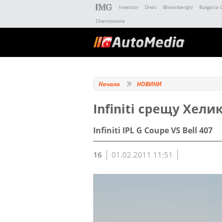
Investor
Dnes
Bloombergtv
Bulgaria 
Chernomore
Начало
НОВИНИ
Infiniti срещу Хели
Infiniti IPL G Coupe VS Bell 407
16
01.02.2011 11:51