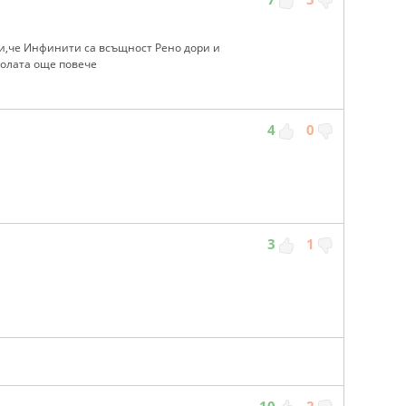
ни,че Инфинити са всъщност Рено дори и
колата още повече
4
0
3
1
10
2