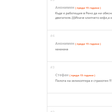
Анонимен
( преди 15 години )
Къде е работещия в Рено да ни обяс
двигателя.:)))Иначе клипчето кефи,а 
#4
Анонимен
( преди 15 години )
xaxaxaxa
#3
Стефан
( преди 15 години )
Пилота на хеликоптера е страхотен !!!
#2