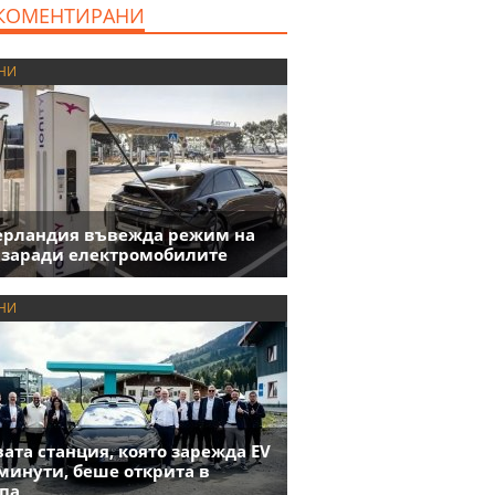
КОМЕНТИРАНИ
НИ
ерландия въвежда режим на
 заради електромобилите
НИ
ата станция, която зарежда EV
 минути, беше открита в
па