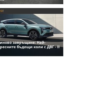
НИ
иново завръщане: Най-
ресните бъдещи коли с ДВГ - II