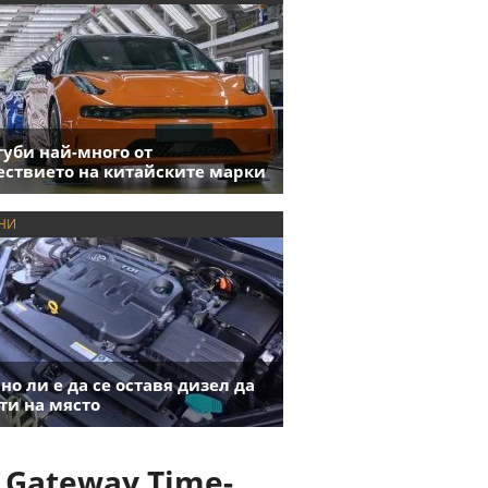
губи най-много от
ствието на китайските марки
НИ
но ли е да се оставя дизел да
ти на място
 Gateway Time-