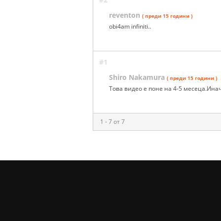
reventon
( преди 15 години )
obi4am infiniti..
#1
Shiro Nakamura
( преди 15 години )
Това видео е поне на 4-5 месеца.Инач
1 - 7 от 7