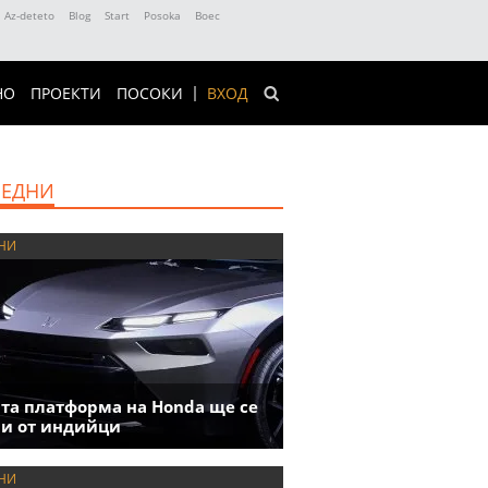
Az-deteto
Blog
Start
Posoka
Boec
НО
ПРОЕКТИ
ПОСОКИ
ВХОД
ЕДНИ
НИ
та платформа на Honda ще се
и от индийци
НИ