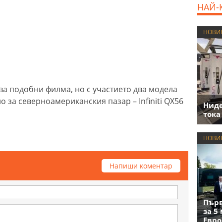
НАЙ-
НОВИ
а подобни филма, но с участието два модела
но за северноамериканския пазар – Infiniti QX56
Нид
тока
НОВИ
Напиши коментар
Първ
за 5
Евро