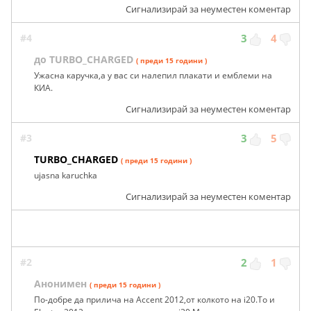
Сигнализирай за неуместен коментар
#4
3
4
до TURBO_CHARGED
( преди 15 години )
Ужасна каручка,а у вас си налепил плакати и емблеми на
КИА.
Сигнализирай за неуместен коментар
#3
3
5
TURBO_CHARGED
( преди 15 години )
ujasna karuchka
Сигнализирай за неуместен коментар
#2
2
1
Анонимен
( преди 15 години )
По-добре да прилича на Accent 2012,от колкото на i20.То и