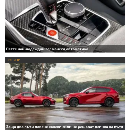
Петте най-надеждни германски автоматика
НОВИНИ
Защо два пъти повече конски сили не решават всичко на пътя