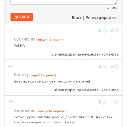
0
от 500
ДОБАВИ
Влез
|
Регистрирай се
#7
2
2
СуСангЯнг
( преди 15 години )
ЧеКИА
Сигнализирай за неуместен коментар
#6
3
5
Batito
( преди 15 години )
Да го връщат за дооправяне, докато е време!
Сигнализирай за неуместен коментар
#5
3
1
Анонимен
( преди 15 години )
Четох в други сайтове днес,че двигателят е 1.8 148 к.с. 177
Нм.,от последната Elantra за Щатите.