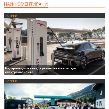
НАЙ-КОМЕНТИРАНИ
НОВИНИ
Нидерландия въвежда режим на тока заради
електромобилите
НОВИНИ