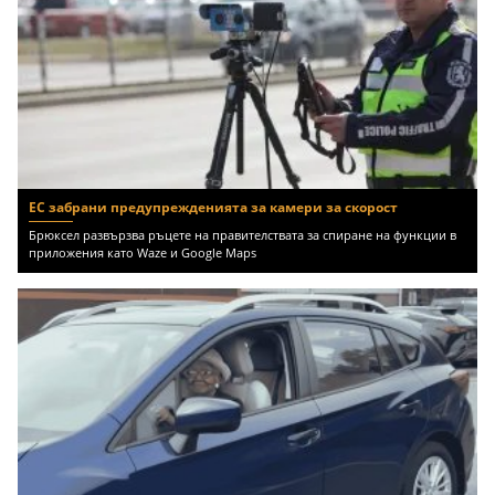
ЕС забрани предупрежденията за камери за скорост
Брюксел развързва ръцете на правителствата за спиране на функции в
приложения като Waze и Google Maps