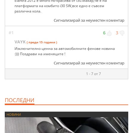
Elantra 2012 е много по-красива от i30.Макар,че е на
платформата на комбито i30 SW,все едно е съвсем
различна кола.
Сигнализирай за неуместен коментар
#1
6
3
VAYK
( преди 15 години )
Изключително ценна за автомобилните фенове новина
:))) Поздрави на именяците !
Сигнализирай за неуместен коментар
1 - 7 от 7
ПОСЛЕДНИ
НОВИНИ