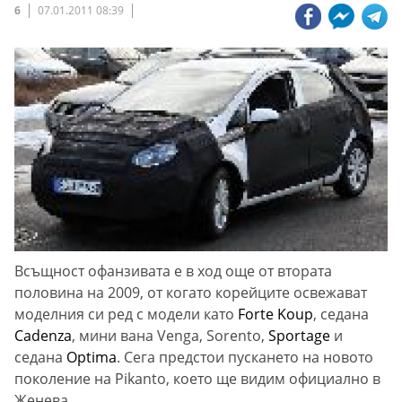
6
07.01.2011 08:39
Всъщност офанзивата е в ход още от втората
половина на 2009, от когато корейците освежават
моделния си ред с модели като
Forte Koup
, седана
Cadenza
, мини вана Venga, Sorento,
Sportage
и
седана
Optima
. Сега предстои пускането на новото
поколение на Pikanto, което ще видим официално в
Женева.