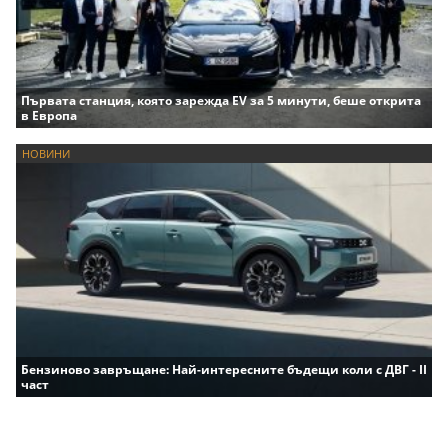
Първата станция, която зарежда EV за 5 минути, беше открита
в Европа
НОВИНИ
Бензиново завръщане: Най-интересните бъдещи коли с ДВГ - II
част