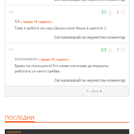
#2
31
6
ББ
( преди 15 години )
Това е работа на наш Цецко нали беше в щатите :)
Сигнализирай за неуместен коментар
#1
53
1
Анонимен
( преди 15 години )
Браво на полицията! Ето какво означава да вършиш
работата си както трябва.
Сигнализирай за неуместен коментар
1 - 4 от 4
ПОСЛЕДНИ
НОВИНИ