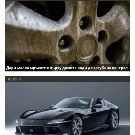
Дори малко мръсотия върху джанта води до загуба на контрол
НОВИНИ