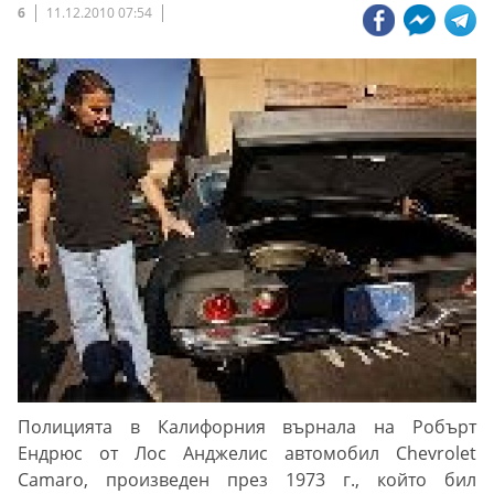
6
11.12.2010 07:54
Полицията в Калифорния върнала на Робърт
Ендрюс от Лос Анджелис автомобил Chevrolet
Camaro, произведен през 1973 г., който бил