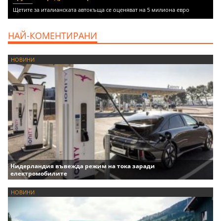
Щетите за италианската автокъща се оценяват на 5 милиона евро
НАЙ-КОМЕНТИРАНИ
НОВИНИ
Нидерландия въвежда режим на тока заради
електромобилите
НОВИНИ