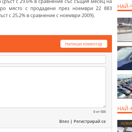
 (ръст с 29.6% в сравнение със същия месец на
НАЙ-
оро място с продадени през ноември 22 883
ст с 25.2% в сравнение с ноември 2009).
Напиши коментар
НАЙ-
0
от 500
Влез
|
Регистрирай се
НОВИ