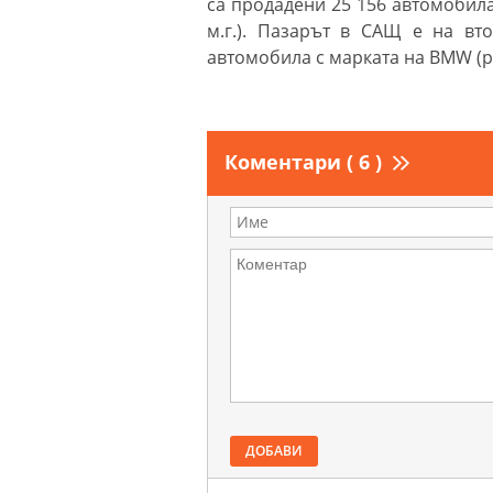
са продадени 25 156 автомобила
м.г.). Пазарът в САЩ е на вт
автомобила с марката на BMW (ръ
Коментари ( 6 )
ДОБАВИ