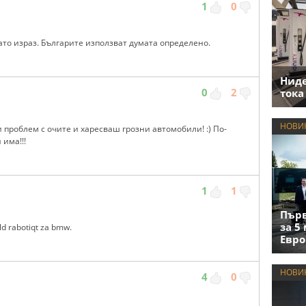
1
0
то израз. Българите използват думата определено.
Нид
0
2
тока
НОВИ
и проблем с очите и харесваш грозни автомобили! :) По-
 има!!!
1
1
Първ
за 5
ld rabotiqt za bmw.
Евро
НОВИ
4
0