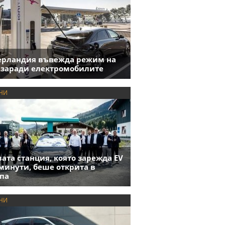
ерландия въвежда режим на
 заради електромобилите
НИ
ата станция, която зарежда EV
 минути, беше открита в
па
НИ