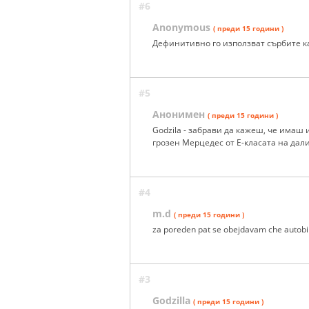
#6
Anonymous
( преди 15 години )
Дефинитивно го използват сърбите ка
#5
Анонимен
( преди 15 години )
Godzila - забрави да кажеш, че имаш 
грозен Мерцедес от Е-класата на дали
#4
m.d
( преди 15 години )
za poreden pat se obejdavam che autobi
#3
Godzilla
( преди 15 години )