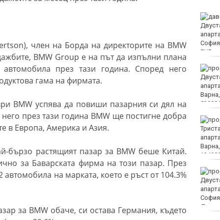
Румъния: Радарите ни не
са засекли дрона преди
експлозията в България
ertson), член на Борда на директорите на BMW
дажбите, BMW Group е на път да изпълни плана
 автомобила през тази година. Според него
МО: Дронът край
Кардам най-вероятно е
одуктова гама на фирмата.
"Майя" и е широко
използван от Украйна
ври BMW успява да повиши пазарния си дял на
 него през тази година BMW ще постигне добра
Хороскоп за 9 август
 в Европа, Америка и Азия.
2026
ай-бързо растящият пазар за BMW беше Китай.
ично за Баварската фирма на този пазар. През
Медицински
 автомобила на марката, което е ръст от 104.3%
хеликоптери проведоха
две успешни операции
зар за BMW обаче, си остава Германия, където