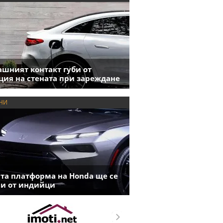
шният контакт губи от
ция на стената при зареждане
НИ
та платформа на Honda ще се
и от индийци