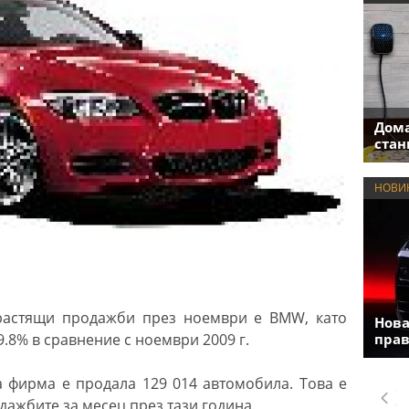
Дома
стан
НОВИ
растящи продажби през ноември е BMW, като
Нова
.8% в сравнение с ноември 2009 г.
прав
 фирма е продала 129 014 автомобила. Това е
дажбите за месец през тази година.