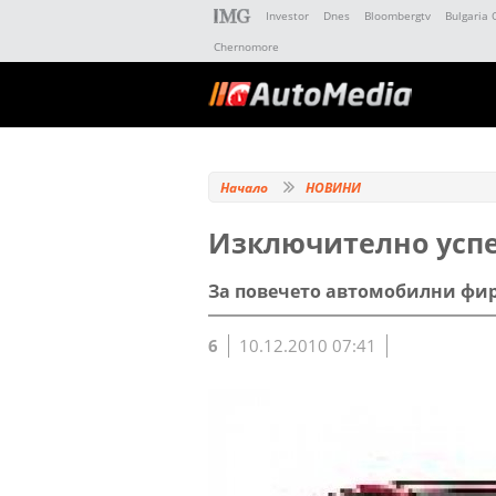
Investor
Dnes
Bloombergtv
Bulgaria 
Chernomore
Начало
НОВИНИ
Изключително усп
За повечето автомобилни фи
6
10.12.2010 07:41