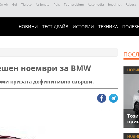
On Air
Gol
Tialoto
Az-jenata
Puls
Teenproblem
Automedia
Imoti.net
Rabota
НОВИНИ
ТЕСТ ДРАЙВ
ИСТОРИИ
ТЕХНИКА
ПОЛЕЗ
ПОСЛ
ешен ноември за BMW
НОВИ
рми кризата дефинитивно свърши.
Този
прис
НОВИ