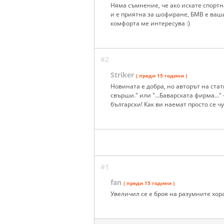
Няма съмнение, че ако искате спортн
и е приятна за шофиране, БМВ е ваши
комфорта ме интересува :)
#2
Striker
( преди 15 години )
Новината е добра, но авторът на стат
свърши." или "...Баварската фирма..."
български! Как ви наемат просто се чу
#1
fan
( преди 15 години )
Увеличил се е броя на разумните хора!