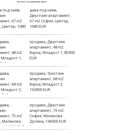
дава под наем,
Татк
Двустаен апартамент,
важн
67 m2 София, Център,
живо
1080 EUR
продава, Двустаен
УЕФА
апартамент, 48 m2
цели
Варна, Младост 1, 83900
EUR
продава, Тристаен
Челс
апартамент, 68 m2
наци
Варна, Младост 2,
Влад
134900 EUR
поло
продава, Двустаен
Няма
апартамент, 73 m2
Ливъ
София, Малинова
евро
Долина, 146000 EUR