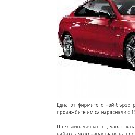
Една от фирмите с най-бързо 
продажбите им са нараснали с 19
През миналия месец Баварската
най-голямото нарастване на про