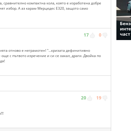
а, сравнително компактна кола, която е изработена добре
ят избор. А аз карам Мерцедес Е320, защото само
Бенз
инте
част
17
0
ията отново е неграмотен! "...кризата дефинитивно
 - още с пътвото изречение и си се оакал, драги. Двойка по
дя!
20
19
!!