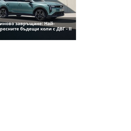
иново завръщане: Най-
ресните бъдещи коли с ДВГ - II