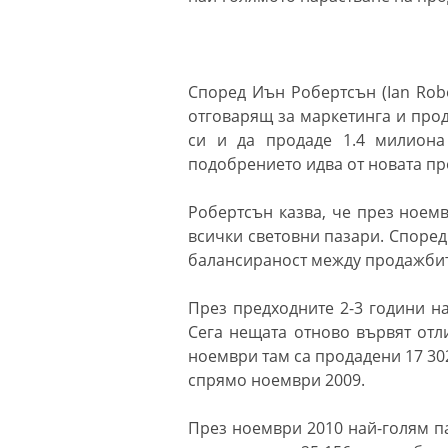
Според Иън Робертсън (Ian Rob
отговарящ за маркетинга и про
си и да продаде 1.4 милиона
подобрението идва от новата пр
Робертсън казва, че през ноем
всички световни пазари. Според
балансираност между продажбите
През предходните 2-3 години н
Сега нещата отново вървят отл
ноември там са продадени 17 302
спрямо ноември 2009.
През ноември 2010 най-голям па