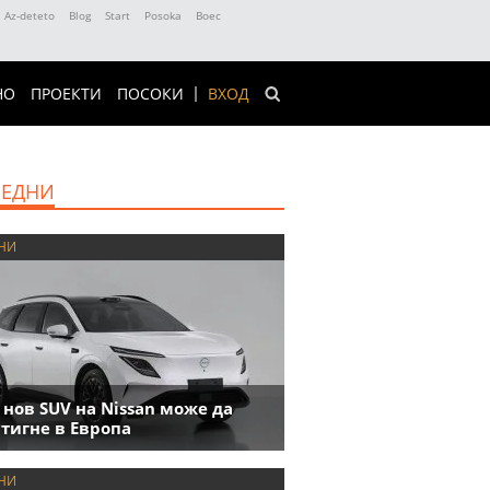
Az-deteto
Blog
Start
Posoka
Boec
НО
ПРОЕКТИ
ПОСОКИ
ВХОД
ЕДНИ
НИ
 нов SUV на Nissan може да
тигне в Европа
НИ