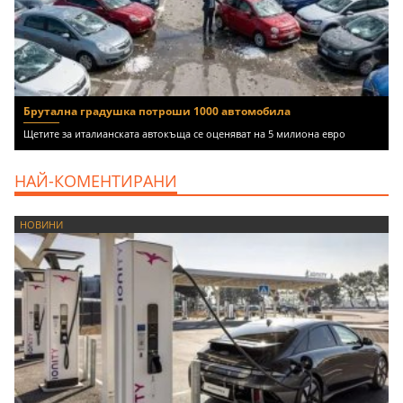
Брутална градушка потроши 1000 автомобила
Щетите за италианската автокъща се оценяват на 5 милиона евро
НАЙ-КОМЕНТИРАНИ
НОВИНИ