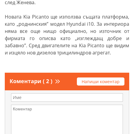
след Женева.
Новата Kia Picanto ще използва същата платформа,
като „роднинския” модел Hyundai i10. За интериора
няма все още нищо официално, но източник от
фирмата го описва като „изглеждащ добре и
забавно”. Сред двигателите на Kia Picanto ще видим
и изцяло нов дизелов трицилиндров агрегат.
Коментари ( 2 )
Напиши коментар