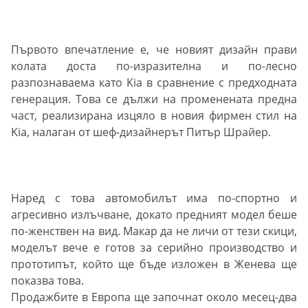
Първото впечатление е, че новият дизайн прави
колата доста по-изразителна и по-лесно
разпознаваема като Kia в сравнение с предходната
генерация. Това се дължи на променената предна
част, реализирана изцяло в новия фирмен стил на
Kia, налаган от шеф-дизайнерът Питър Шрайер.
Наред с това автомобилът има по-спортно и
агресивно излъчване, докато предният модел беше
по-женствен на вид. Макар да не личи от тези скици,
моделът вече е готов за серийно производство и
прототипът, който ще бъде изложен в Женева ще
показва това.
Продажбите в Европа ще започнат около месец-два