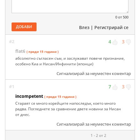
0
от 500
ДОБАВИ
Влез
|
Регистрирай се
#2
4
3
flat6
( преди 15 години )
абсолютно съгласен съм, и заслужават повече признание,
особено Киа и Нисан/Инфинити (японци)
Сигнализирай за неуместен коментар
#1
7
3
incompetent
( преди 15 години )
Стараят се много корейците напоследък, което много
радва. Погледнете за сравнение двете новини за Нисан
от днес.
Сигнализирай за неуместен коментар
1 - 2 от 2