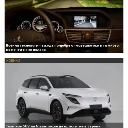
Военна технология вижда по-добре от човешко око в тъмното,
но почти не се ползва
НОВИНИ
Този нов SUV на Nissan може да пристигне в Европа