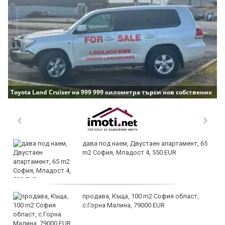
Toyota Land Cruiser на 999 999 километра търси нов собственик
дава под наем, Двустаен апартамент, 65
m2 София, Младост 4, 550 EUR
продава, Къща, 100 m2 София област,
с.Горна Малина, 79000 EUR