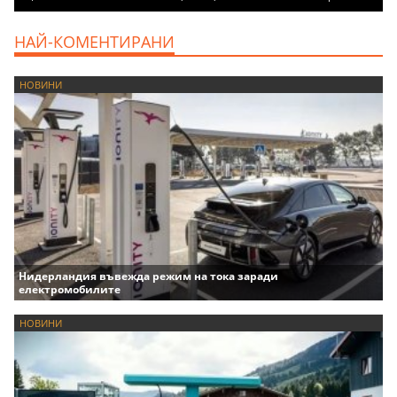
НАЙ-КОМЕНТИРАНИ
НОВИНИ
Нидерландия въвежда режим на тока заради
електромобилите
НОВИНИ