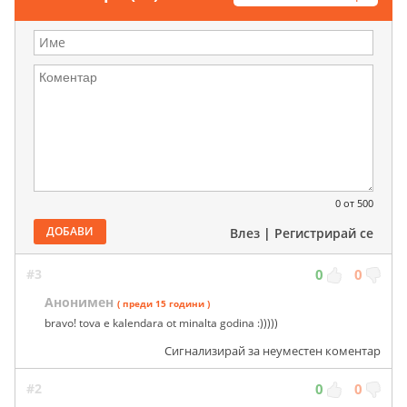
0
от 500
ДОБАВИ
Влез
|
Регистрирай се
#3
0
0
Анонимен
( преди 15 години )
bravo! tova e kalendara ot minalta godina :)))))
Сигнализирай за неуместен коментар
#2
0
0