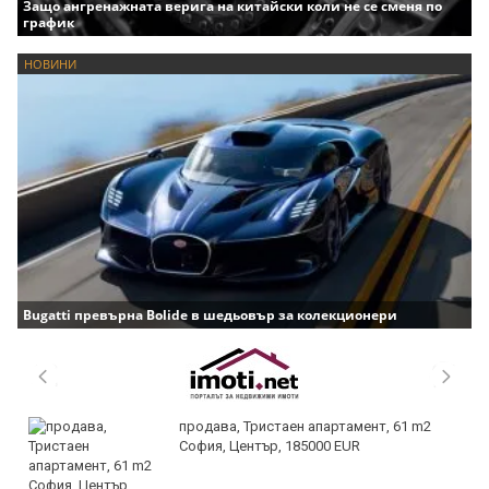
Защо ангренажната верига на китайски коли не се сменя по
график
НОВИНИ
Bugatti превърна Bolide в шедьовър за колекционери
продава, Тристаен апартамент, 61 m2
София, Център, 185000 EUR