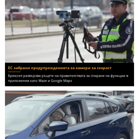
ЕС забрани предупрежденията за камери за скорост
Брюксел развързва ръцете на правителствата за спиране на функции в
приложения като Waze и Google Maps