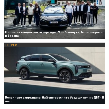
Първата станция, която зарежда EV за 5 минути, беше открита
в Европа
НОВИНИ
Бензиново завръщане: Най-интересните бъдещи коли с ДВГ - II
част