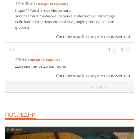
1*million
( преди 15 години )
http://***.techart.de/de/techart-
services/multimedia/wallpaperkalendermotive.htmleto go
celiq kalendar. proverete malko v google predi da pishete
gluposti.
Сигнализирай за неуместен коментар
#1
1
0
Фена
( преди 15 години )
Доставят ли се до България
Сигнализирай за неуместен коментар
1 - 3 от 3
ПОСЛЕДНИ
НОВИНИ