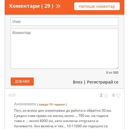
Коментари ( 29 )
Напиши коментар
0
от 500
ДОБАВИ
Влез
|
Регистрирай се
#29
2
0
Анонимен
( преди 15 години )
Пич, аз всеки ден изминавам до работа и обратно 30 км.
Средно това прави на месец около ... 700 км. на година
това е ... около 8000 км, като изключа отпуската и
почивките. Ако включа и тях... 10-11000 км годишно са