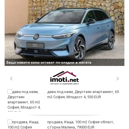
Защо новите коли остават по-хладни в жегата
дава под наем, Двустаен апартамент, 65
m2 София, Младост 4, 550 EUR
продава, Къща, 100 m2 София област,
с.Горна Малина, 79000 EUR