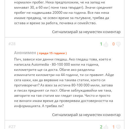
нормален пробег. Нека предположим, че на запад не
минават 30, а 60 км ( поне така твърдят). Значи средният
пробег не надвишава 20000 км на година. Все пак нека
имаме предвид, че освен време за пътуване, трябва да
остава и време за работа, почивка и семейство.
Сигнализирай за неуместен коментар
#28
1
0
Анонимен
( преди 15 години )
Пич, зависи кои данни гледаш. Ако гледаш това, което е
написала Automedia - 80-100 000 мили на година,
километрите ще са доста. Обаче ако разделиш
изминатите километри на 44 години, ти си правият. Айде
сега кажи, как да вярваме на такива статии, които си
противоречат? Аз взех за истина 80-100 000 мили, затова
и писах предният си пост. Обаче заблуждавайки ме така,
авторите на тая статия ми гледат сеира. Чисто и просто
не винаги имам време да проверявам достоверността на
информацията. А трябва ли?
Сигнализирай за неуместен коментар
#27
2
1