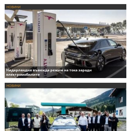
НОВИНИ
Нидерландия въвежда режим на тока заради
електромобилите
НОВИНИ