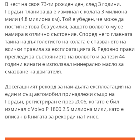
В чест на своя 73-ти рожден ден, след 3 години,
Гордън планира да е изминал с колата 3 милиона
мили (4.8 милиона км). Той е убеден, че може да
постигне това без усилия, защото волвото му се
намира в отлично състояние. Според него главната
тайна на дълголетието на колата е спазването на
всички правила за експлоатацията й. Редовно прави
прегледи за състоянието на волвото и за тези 44
години винаги е използвал минерално масло за
смазване на двигателя.
Досегашният рекорд за най-дълга експлоатация на
един и същ автомобил принадлежи също на
Гордън, регистриран е през 2006, когато е бил
изминал с Volvo P 1800 2.5 милиона мили, като е
вписан в Книгата за рекорди на Гинес.