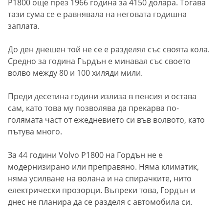
P1800 още през 1966 година за 4150 долара. Тогава
тази сума се е равнявала на неговата годишна
заплата.
До ден днешен той не се е разделял със своята кола.
Средно за година Гърдън е минавал със своето
волво между 80 и 100 хиляди мили.
Преди десетина години излиза в пенсия и остава
сам, като това му позволява да прекарва по-
голямата част от ежедневието си във волвото, като
пътува много.
За 44 години Volvo P1800 на Гордън не е
модернизирано или преправяно. Няма климатик,
няма усилване на волана и на спирачките, нито
електрически прозорци. Въпреки това, Гордън и
днес не планира да се разделя с автомобила си.