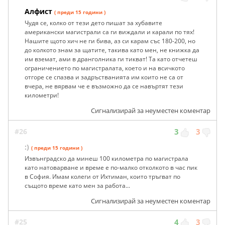
Алфист
( преди 15 години )
Чудя се, колко от тези дето пишат за хубавите
американски магистрали са ги виждали и карали по тях!
Нашите щото хич не ги бива, аз си карам със 180-200, но
до колкото знам за щатите, такива като мен, не книжка да
им вземат, ами в дранголника ги тикват! Та като отчетеш
ограничението по магистралата, което и на всичкото
отгоре се спазва и задръстванията им които не са от
вчера, не вярвам че е възможно да се навъртят тези
километри!
Сигнализирай за неуместен коментар
#26
3
3
:)
( преди 15 години )
Извънградско да минеш 100 километра по магистрала
като натоварване и време е по-малко отколкото в час пик
в София. Имам колеги от Ихтиман, които тръгват по
същото време като мен за работа...
Сигнализирай за неуместен коментар
#25
4
3