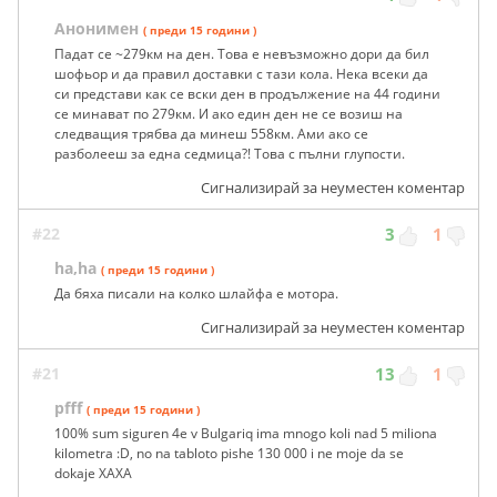
Анонимен
( преди 15 години )
Падат се ~279км на ден. Това е невъзможно дори да бил
шофьор и да правил доставки с тази кола. Нека всеки да
си представи как се вски ден в продължение на 44 години
се минават по 279км. И ако един ден не се возиш на
следващия трябва да минеш 558км. Ами ако се
разболееш за една седмица?! Това с пълни глупости.
Сигнализирай за неуместен коментар
#22
3
1
ha,ha
( преди 15 години )
Да бяха писали на колко шлайфа е мотора.
Сигнализирай за неуместен коментар
#21
13
1
pfff
( преди 15 години )
100% sum siguren 4e v Bulgariq ima mnogo koli nad 5 miliona
kilometra :D, no na tabloto pishe 130 000 i ne moje da se
dokaje XAXA