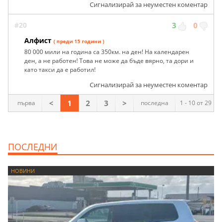
Сигнализирай за неуместен коментар
#20
3
0
Алфист
( преди 15 години )
80 000 мили на година са 350км. на ден! На календарен
ден, а не работен! Това не може да бъде вярно, та дори и
като такси да е работил!
Сигнализирай за неуместен коментар
<
1
2
3
>
първа
последна
1 - 10 от 29
ПОСЛЕДНИ
НОВИНИ