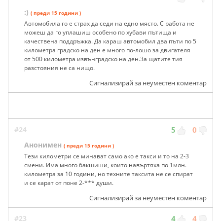
:)
( преди 15 години )
Автомобила го е страх да седи на едно място. С работа не
можеш да го уплашиш особено по хубави пътища и
качествена поддръжка. Да караш автомобил два пъти по 5
километра градско на ден е много по-лошо за двигателя
от 500 километра извънградско на ден.За щатите тия
разстояния не са нищо.
Сигнализирай за неуместен коментар
#24
5
0
Анонимен
( преди 15 години )
Тези километри се минават само ако е такси и то на 2-3
смени. Има много бакшиши, които навъртяха по 1млн.
километра за 10 години, но техните таксита не се спират
и се карат от поне 2-*** души.
Сигнализирай за неуместен коментар
#23
4
4