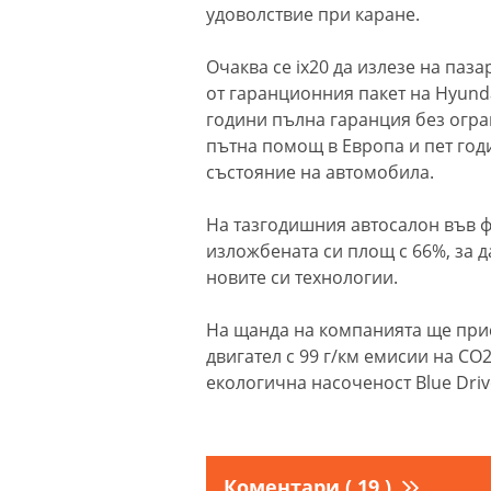
удоволствие при каране.
Очаква се ix20 да излезе на паз
от гаранционния пакет на Hyund
години пълна гаранция без огра
пътна помощ в Европа и пет год
състояние на автомобила.
На тазгодишния автосалон във ф
изложбената си площ с 66%, за 
новите си технологии.
На щанда на компанията ще присъ
двигател с 99 г/км емисии на СО
екологична насоченост Blue Driv
Коментари ( 19 )