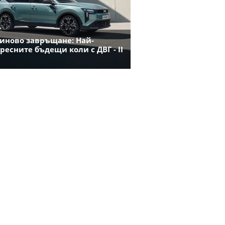
иново завръщане: Най-
ресните бъдещи коли с ДВГ - II