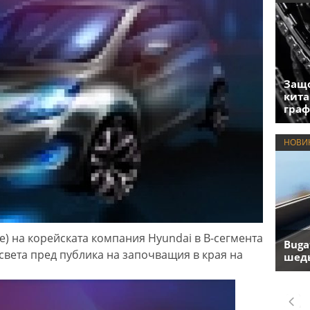
Защо
кита
гра
НОВИ
le) на корейската компания Hyundai в В-сегмента
Buga
света пред публика на започващия в края на
шедь