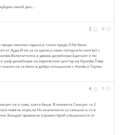
хуйдаи някой ден...
2
0
о преди няколко години,а точно преди 9.Не били
ип от Ауди.И не са ги крали,а сами потърсили контакт с
yundai.Включително и двама дизайнери.Единият е по-
та е шеф-дизайнера на европеския център на Hyundai.Това
i никога не са били в добри отношения с Honda и Toyota.
4
1
амсунг не е това, което беше. В момента Самсунг са 2
ного повече отрасли.Но аналогиите са смешни и то в
дини Хюндай привлича огромен брой специалисти от