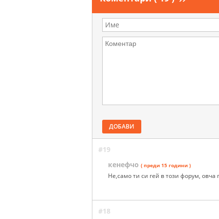
ДОБАВИ
#19
кенефчо
( преди 15 години )
Не,само ти си гей в този форум, овча
#18