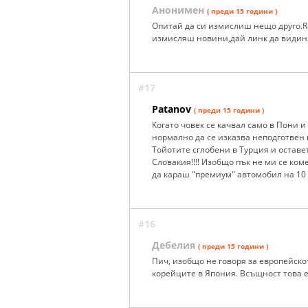
Анонимен
( преди 15 години )
Опитай да си измислиш нещо друго.R&
измисляш новини,дай линк да видин 
#17
Patanov
( преди 15 години )
Когато човек се качвал само в Пони 
нормално да се изказва неподготвен ка
Тойотите сглобени в Турция и оставе
Словакия!!!! Изобщо пък не ми се ком
да караш "премиум" автомобил на 10 го
#16
Дебелия
( преди 15 години )
Пич, изобщо не говоря за европейско
корейците в Япония. Всъщност това е