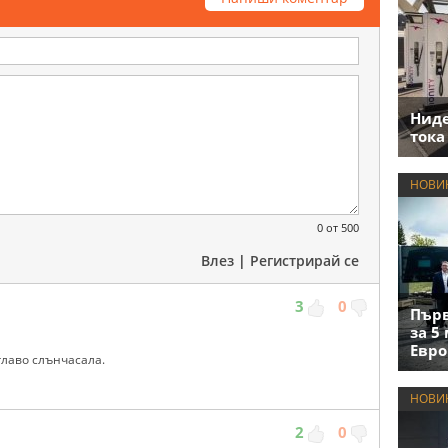
Нид
тока
НОВИ
0
от 500
Влез
|
Регистрирай се
3
0
Първ
за 5
Евро
 главо слънчасала.
НОВИ
2
0