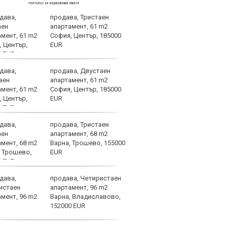
продава, Тристаен
В Ле
апартамент, 61 m2
земя
София, Център, 185000
мног
EUR
продава, Двустаен
Съдя
апартамент, 61 m2
наци
София, Център, 185000
EUR
продава, Тристаен
Родр
апартамент, 68 m2
или 
Варна, Трошево, 155000
запл
EUR
продава, Четиристаен
Спал
апартамент, 96 m2
проб
Варна, Владиславово,
Баст
152000 EUR