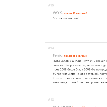
#15
VAYK
( преди 15 години )
Абсолютно вярно!
#14
Fenix
( преди 15 години )
Нито карам хюндай, нито съм някакъв
самсунг.Въпроса беше, че не може д
през 2008 беше 5-а, а 2009 4-а по пр
50 години и японското автомобилостр
Сега се присмиваме и на китайските к
тази индустрия- Волво например вече
#13
Анонимен