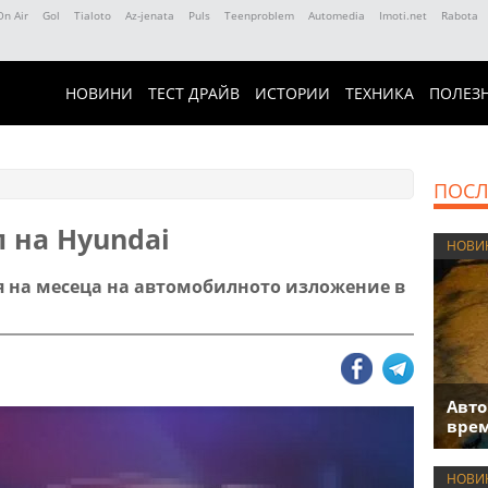
On Air
Gol
Tialoto
Az-jenata
Puls
Teenproblem
Automedia
Imoti.net
Rabota
НОВИНИ
ТЕСТ ДРАЙВ
ИСТОРИИ
ТЕХНИКА
ПОЛЕЗ
ПОСЛ
 на Hyundai
НОВИ
ая на месеца на автомобилното изложение в
Авто
врем
НОВИ