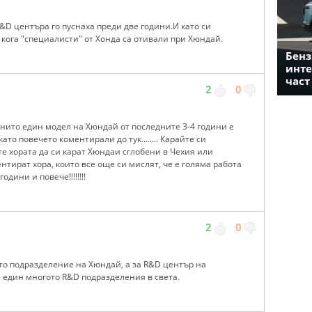
D центъра го пуснаха преди две години.И като си
кога "специалисти" от Хонда са отивали при Хюндай.
Бенз
инте
част
2
0
и нито един модел на Хюндай от последните 3-4 години е
то повечето коментирали до тук........ Карайте си
те хората да си карат Хюндаи сглобени в Чехия или
ентират хора, които все още си мислят, че е голяма работа
дини и повече!!!!!!!!
2
0
то подразделение на Хюндай, a за R&D център на
 един многото R&D подразделения в света.