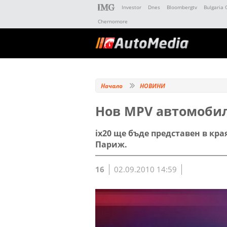
Investor
Dnes
Bloombergtv
Bulgaria 
Chernomore
Начало
НОВИНИ
Нов MPV автомобил
ix20 ще бъде представен в кр
Париж.
16
02.09.2010 14:59