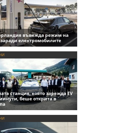
ерландия въвежда режим на
 заради електромобилите
НИ
ата станция, която зарежда EV
 минути, беше открита в
па
НИ