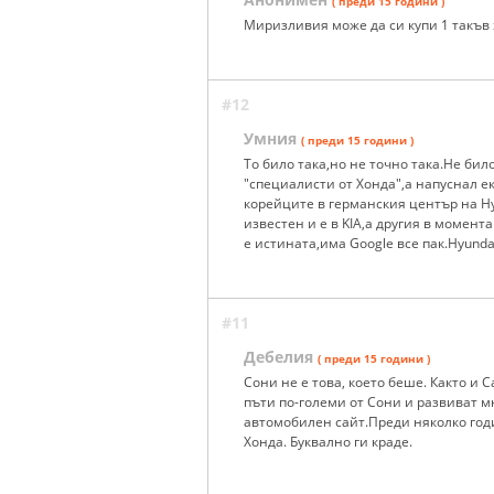
( преди 15 години )
Миризливия може да си купи 1 такъв 
#12
Умния
( преди 15 години )
То било така,но не точно така.Не бил
"специалисти от Хонда",а напуснал ек
корейците в германския център на H
известен и е в KIA,а другия в момен
е истината,има Google все пак.Hyunda
#11
Дебелия
( преди 15 години )
Сони не е това, което беше. Както и С
пъти по-големи от Сони и развиват м
автомобилен сайт.Преди няколко го
Хонда. Буквално ги краде.