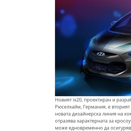
Новият ix20, проектиран и разра
Рюселхайм, Германия, е вторият 
новата дизайнерска линия на ком
отразява характерната за кросоу
може едновременно да осигурява