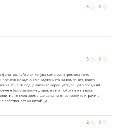
3
0
3
0
 фанатик, който си копува само сони -респективно
а наречеш некадърн мениджмънта на компания, която
одажби. И не ги подценявайте корейците, защото преди 40-
оене е било за посмешище, а сега Тойота е на върха.
оли, но те след време ще са едни от основните играчи в
 е собственост на китайци
2
0