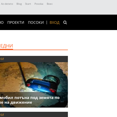
Az-deteto
Blog
Start
Posoka
Boec
НО
ПРОЕКТИ
ПОСОКИ
ВХОД
ЕДНИ
НИ
мобил потъна под земята по
е на движение
НИ