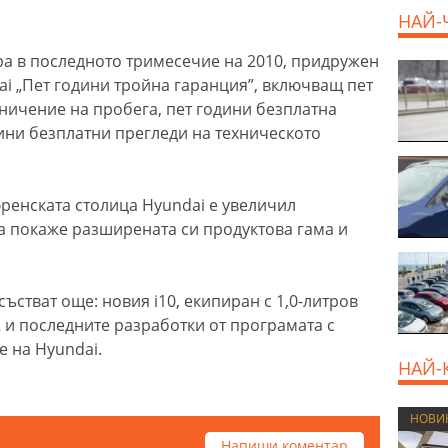
НАЙ-
ара в последното тримесечие на 2010, придружен
ai „Пет години тройна гаранция”, включващ пет
ничение на пробега, пет години безплатна
ини безплатни прегледи на техническото
ренската столица Hyundai е увеличил
да покаже разширената си продуктова гама и
стват още: новия i10, екипиран с 1,0-литров
2 и последните разработки от програмата с
e на Hyundai.
НАЙ-
НОВИ
Напиши коментар