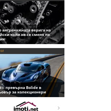
 ангренажната верига на
йски коли не се сменя по
фик
НИ
tti превърна Bolide в
овър за колекционери