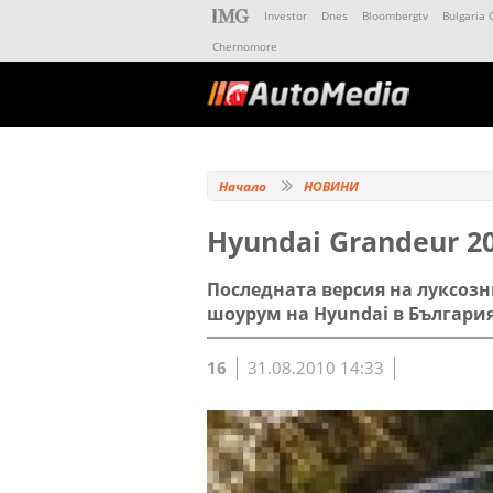
Investor
Dnes
Bloombergtv
Bulgaria 
Chernomore
Начало
НОВИНИ
Hyundai Grandeur 2
Последната версия на луксозн
шоурум на Hyundai в България
16
31.08.2010 14:33