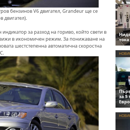
тров бензинов V6 двигател, Grandeur ще се
в двигател).
 индикатор за разход на гориво, който свети в
Нид
движи в икономичен режим. За понижаване на
тока
новата шестстепенна автоматична скоростна
C.
НОВИ
Първ
за 5
Евро
НОВИ