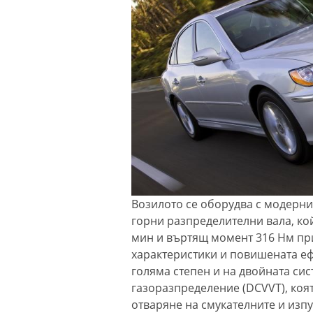
Возилото се оборудва с модерни
горни разпределителни вала, кой
мин и въртящ момент 316 Нм пр
характеристики и повишената еф
голяма степен и на двойната сис
газоразпределение (DCVVT), коя
отваряне на смукателните и изп