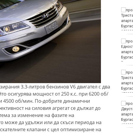
Убитият мъж на
Младежкия хълм в
Пловдив е от Кричим
Кола се преобърна по
таван на тротоар
Това са последните дни,
в които цените ще се
изписват в лева и в
зирания 3.3-литров бензинов V6 двигател с два
евро по закон
то осигурява мощност от 250 к.с. при 6200 об/
и 4500 об/мин. По-добрите динамични
Хванаха за ден 29
ективност на силовия агрегат се дължат до
шофьори с алкохол или
тема за изменение на фазите на
наркотици
то може да удължи или да скъси периода на
ускателните клапани с цел оптимизиране на