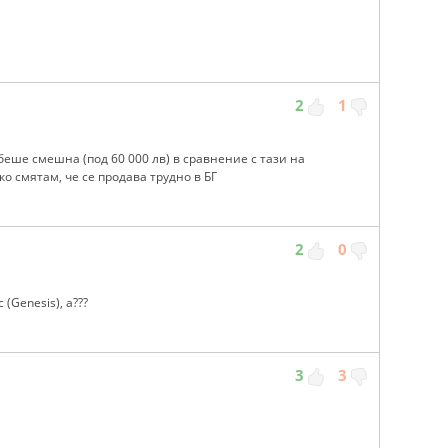
2
1
беше смешна (под 60 000 лв) в сравнение с тази на
о смятам, че се продава трудно в БГ
2
0
(Genesis), а???
3
3