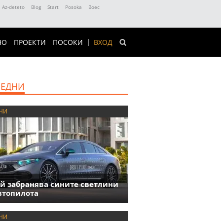
Az-deteto
Blog
Start
Posoka
Boec
НО
ПРОЕКТИ
ПОСОКИ
ВХОД
ЕДНИ
НИ
й забранява сините светлини
втопилота
НИ