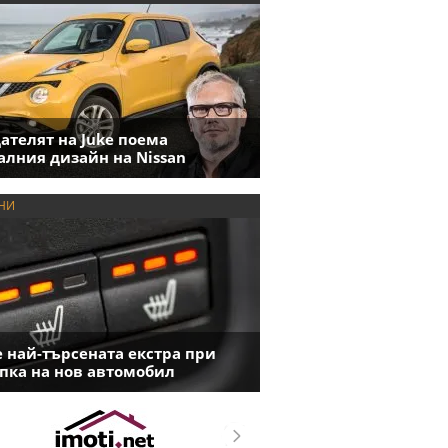
ателят на Juke поема
алния дизайн на Nissan
НИ
е най-търсената екстра при
пка на нов автомобил