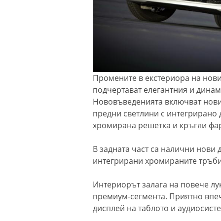
Промените в екстериора на нови
подчертават елегантния и динам
Нововъведенията включват нови
предни светлини с интегрирано 
хромирана решетка и кръгли фар
В задната част са налични нови 
интегрирани хромираните тръби 
Интериорът залага на повече лу
премиум-сегмента. Приятно впе
дисплей на таблото и аудиосисте