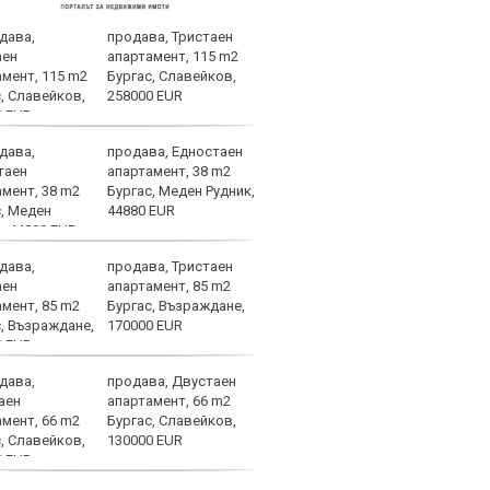
продава, Тристаен
Спор
апартамент, 115 m2
днес
Бургас, Славейков,
258000 EUR
продава, Едностаен
Мачо
апартамент, 38 m2
теле
Бургас, Меден Рудник,
авгу
44880 EUR
продава, Тристаен
ЦСКА
апартамент, 85 m2
ценн
Бургас, Възраждане,
Пана
170000 EUR
продава, Двустаен
Левс
апартамент, 66 m2
Евер
Бургас, Славейков,
130000 EUR