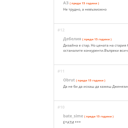
АЗ
( преди 15 години )
Не трудно, а невъзможно
#12
Дебелия
( преди 15 години )
Дизайна е стар. Но цената на стария 
останалите конкуренти.Въпреки всичк
#11
Obrut
( преди 15 години )
Да не би да искаш да кажеш Дженезис 
#10
bate_sime
( преди 15 години )
Е*АТИ ***