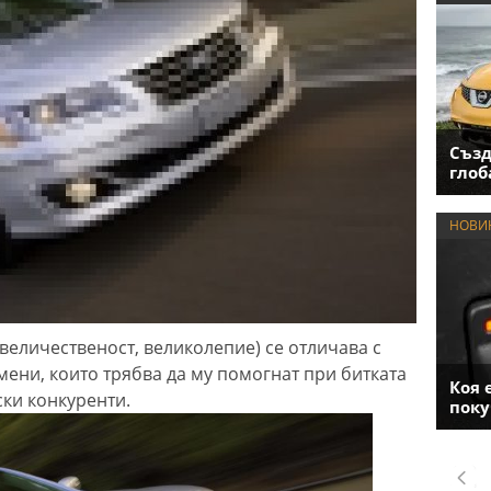
Създ
глоб
НОВИ
 величественост, великолепие) се отличава с
ени, които трябва да му помогнат при битката
Коя 
ски конкуренти.
поку