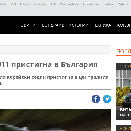
On Air
Gol
Tialoto
Az-jenata
Puls
Teenproblem
Automedia
Imoti.net
Rabota
НОВИНИ
ТЕСТ ДРАЙВ
ИСТОРИИ
ТЕХНИКА
ПОЛЕЗ
ПОСЛ
011 пристигна в България
НОВИ
ия корейски седан пристигна в централния
.
Кита
на а
НОВИ