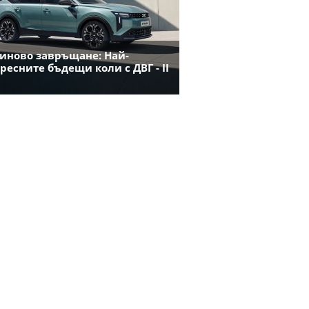
иново завръщане: Най-
ресните бъдещи коли с ДВГ - II