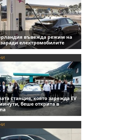
ерландия въвежда режим на
 заради електромобилите
НИ
ата станция, която зарежда EV
 минути, беше открита в
па
НИ