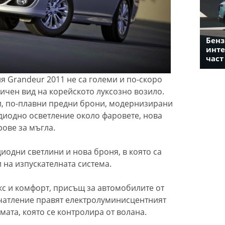
Бенз
инте
част
я Grandeur 2011 не са големи и по-скоро
ичен вид на корейското луксозно возило.
, по-плавни предни брони, модернизирани
диодно осветление около фаровете, нова
ове за мъгла.
диодни светлини и нова броня, в която са
на изпускателната система.
кс и комфорт, присъщ за автомобилите от
чатление правят електролуминисцентният
мата, която се контролира от волана.